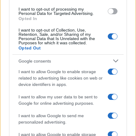
use your data for below specified purposes in below Google
I want to opt-out of processing my
consent section.
Come finirebbe una guerra tra UE e
Personal Data for Targeted Advertising.
Russia? Tre scenari per il 2030 (e le
Opted In
alternative alla linea dura)
I want to opt-out of Collection, Use,
20 Luglio 2026 10:00
Retention, Sale, and/or Sharing of my
Personal Data that Is Unrelated with the
Purposes for which it was collected.
Opted Out
#
EDITORIALI
Google consents
I want to allow Google to enable storage
related to advertising like cookies on web or
device identifiers in apps.
I want to allow my user data to be sent to
Google for online advertising purposes.
I want to allow Google to send me
Cina, Russia e Iran, io ve l’avevo detto (di
personalized advertising.
Vito Petrocelli)
I want to allow Google to enable storage
07 Agosto 2026 18:00