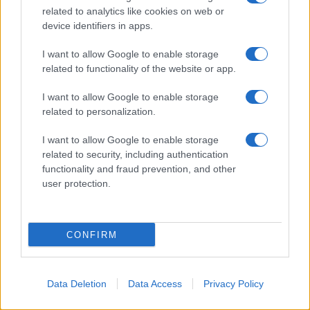
related to analytics like cookies on web or
device identifiers in apps.
Milioni di chiamate spam? Colpa dello
Stato che non c’è più
I want to allow Google to enable storage
related to functionality of the website or app.
28 Luglio 2026 16:00
I want to allow Google to enable storage
related to personalization.
#
NATIVI
I want to allow Google to enable storage
related to security, including authentication
functionality and fraud prevention, and other
di Raffaella Milandri
user protection.
CONFIRM
Trump consegna alle miniere le terre
sacre dei nativi. Ai turisti resta la
cartolina
Data Deletion
Data Access
Privacy Policy
16 Luglio 2026 09:30