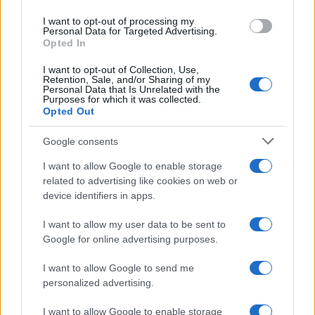
use your data for below specified purposes in below Google
I want to opt-out of processing my
consent section.
Personal Data for Targeted Advertising.
Opted In
I want to opt-out of Collection, Use,
Retention, Sale, and/or Sharing of my
Personal Data that Is Unrelated with the
Purposes for which it was collected.
Opted Out
Google consents
I want to allow Google to enable storage
related to advertising like cookies on web or
device identifiers in apps.
I want to allow my user data to be sent to
Google for online advertising purposes.
I want to allow Google to send me
I PIÙ LETTI DELLA SETTIMANA
personalized advertising.
I want to allow Google to enable storage
Restare umani: la forma più alta di ribellione al