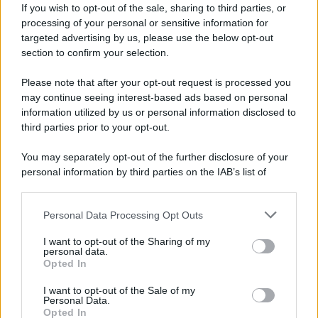
If you wish to opt-out of the sale, sharing to third parties, or
processing of your personal or sensitive information for
targeted advertising by us, please use the below opt-out
section to confirm your selection.
Please note that after your opt-out request is processed you
may continue seeing interest-based ads based on personal
IL LIBRO DEL MESE
information utilized by us or personal information disclosed to
third parties prior to your opt-out.
You may separately opt-out of the further disclosure of your
personal information by third parties on the IAB’s list of
downstream participants.
Personal Data Processing Opt Outs
This information may also be disclosed by us to third parties
on the IAB’s List of Downstream Participants that may further
I want to opt-out of the Sharing of my
disclose it to other third parties.
personal data.
Opted In
Please note that this website/app uses one or more Google
services and may gather and store information including but
I want to opt-out of the Sale of my
Personal Data.
not limited to your visit or usage behaviour. You may click to
Opted In
grant or deny consent to Google and its third-party tags to