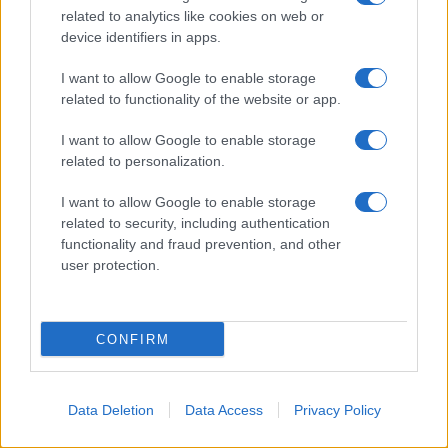
mondo distopico di oggi (di Alberto Bradanini)
related to analytics like cookies on web or
device identifiers in apps.
20198
I want to allow Google to enable storage
Ceuta: perché il Marocco fa con noi quello che vuole
related to functionality of the website or app.
(di Alberto Negri)
12428
I want to allow Google to enable storage
related to personalization.
EUROPA
Quali sarebbero le “vittorie ucraine” decantate dai
I want to allow Google to enable storage
media italici?
related to security, including authentication
10017
functionality and fraud prevention, and other
user protection.
EUROPA
Invasione di Ceuta: cosa sta accadendo
nell'enclave spagnola?
CONFIRM
9206
EUROPA
Quando il figlio di Netanyahu incitava
Data Deletion
Data Access
Privacy Policy
"l'occupazione musulmana" di Ceuta e Melilla