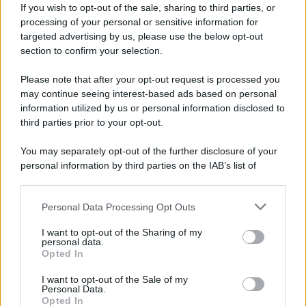
If you wish to opt-out of the sale, sharing to third parties, or
Una finestra aperta
processing of your personal or sensitive information for
targeted advertising by us, please use the below opt-out
section to confirm your selection.
Please note that after your opt-out request is processed you
La governance cinese vista dai
may continue seeing interest-based ads based on personal
rappresentanti italiani e la visione dello
information utilized by us or personal information disclosed to
sviluppo comune sino-italiano
third parties prior to your opt-out.
06 Agosto 2026 08:00
You may separately opt-out of the further disclosure of your
personal information by third parties on the IAB’s list of
downstream participants.
#
SCELTI
DAL
PEOPLE'S
DAILY
Personal Data Processing Opt Outs
This information may also be disclosed by us to third parties
on the IAB’s List of Downstream Participants that may further
I want to opt-out of the Sharing of my
disclose it to other third parties.
personal data.
Opted In
Please note that this website/app uses one or more Google
services and may gather and store information including but
I want to opt-out of the Sale of my
Personal Data.
not limited to your visit or usage behaviour. You may click to
Opted In
grant or deny consent to Google and its third-party tags to