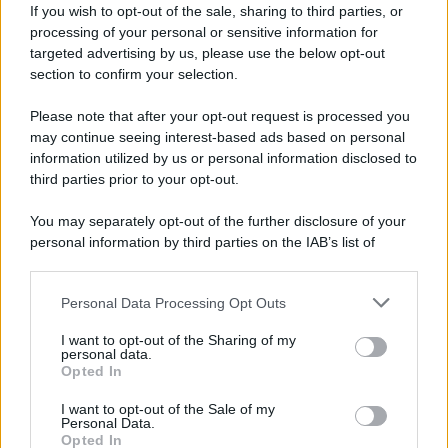
If you wish to opt-out of the sale, sharing to third parties, or
processing of your personal or sensitive information for
Abbiamo poco tempo per reagire alla dittatura degli
targeted advertising by us, please use the below opt-out
algoritmi.
section to confirm your selection.
La censura imposta a l'AntiDiplomatico lede un tuo
diritto fondamentale.
Please note that after your opt-out request is processed you
Rivendica una vera informazione pluralista.
may continue seeing interest-based ads based on personal
Partecipa alla nostra Lunga Marcia.
information utilized by us or personal information disclosed to
third parties prior to your opt-out.
Abbonati!
You may separately opt-out of the further disclosure of your
personal information by third parties on the IAB’s list of
downstream participants.
oppure effettua una donazione
Personal Data Processing Opt Outs
This information may also be disclosed by us to third parties
on the IAB’s List of Downstream Participants that may further
I want to opt-out of the Sharing of my
disclose it to other third parties.
Dona 1€
Dona 5€
Dona 15€
personal data.
Opted In
Please note that this website/app uses one or more Google
Scegli
services and may gather and store information including but
I want to opt-out of the Sale of my
Personal Data.
not limited to your visit or usage behaviour. You may click to
importo
Opted In
grant or deny consent to Google and its third-party tags to