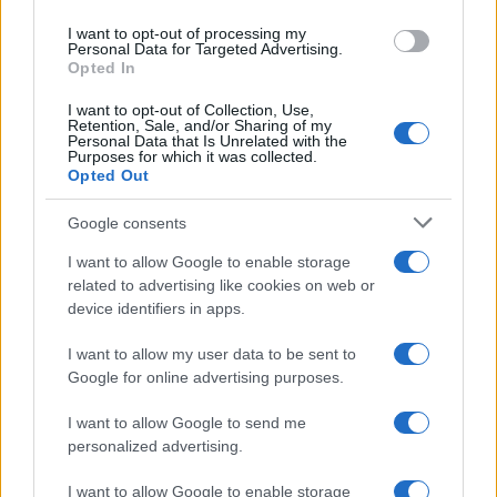
use your data for below specified purposes in below Google
ASIA
I want to opt-out of processing my
consent section.
Personal Data for Targeted Advertising.
Canale diplomatico resta aperto: cosa si sono detti i
Opted In
ministri di Iran e Arabia Saudita
I want to opt-out of Collection, Use,
NORD-AMERICA
Retention, Sale, and/or Sharing of my
Personal Data that Is Unrelated with the
"Una guerra illegale": Trump minimizza le perdite in
Purposes for which it was collected.
Iran, ma i dati lo smentiscono
Opted Out
EUROPA
Google consents
Petro accusa Netanyahu di essere responsabile
"dell'invasione civile di Ceuta da parte dei
I want to allow Google to enable storage
marocchini"
related to advertising like cookies on web or
device identifiers in apps.
I want to allow my user data to be sent to
Google for online advertising purposes.
I want to allow Google to send me
personalized advertising.
I want to allow Google to enable storage