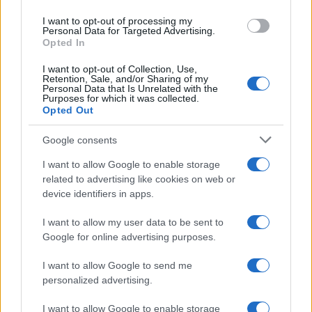
use your data for below specified purposes in below Google
di Fabio Massimo Paernti
I want to opt-out of processing my
consent section.
Personal Data for Targeted Advertising.
Opted In
I want to opt-out of Collection, Use,
Retention, Sale, and/or Sharing of my
Personal Data that Is Unrelated with the
Purposes for which it was collected.
"Mentre noi giochiamo con i chatbot, la
Opted Out
Cina si è presa il futuro dell'IA" (VIDEO)
Google consents
24 Giugno 2026 08:00
I want to allow Google to enable storage
related to advertising like cookies on web or
device identifiers in apps.
#
RETHINK.POWER
I want to allow my user data to be sent to
Google for online advertising purposes.
di Alessandro Bartoloni
I want to allow Google to send me
personalized advertising.
I want to allow Google to enable storage