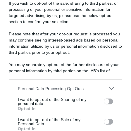
If you wish to opt-out of the sale, sharing to third parties, or
processing of your personal or sensitive information for
targeted advertising by us, please use the below opt-out
section to confirm your selection.
Please note that after your opt-out request is processed you
may continue seeing interest-based ads based on personal
information utilized by us or personal information disclosed to
third parties prior to your opt-out.
You may separately opt-out of the further disclosure of your
personal information by third parties on the IAB’s list of
downstream participants.
Personal Data Processing Opt Outs
This information may also be disclosed by us to third parties
on the IAB’s List of Downstream Participants that may further
I want to opt-out of the Sharing of my
disclose it to other third parties.
personal data.
Opted In
Please note that this website/app uses one or more Google
services and may gather and store information including but
I want to opt-out of the Sale of my
#
GEOGRAFIE
DEL
POTERE
Personal Data.
not limited to your visit or usage behaviour. You may click to
Opted In
grant or deny consent to Google and its third-party tags to