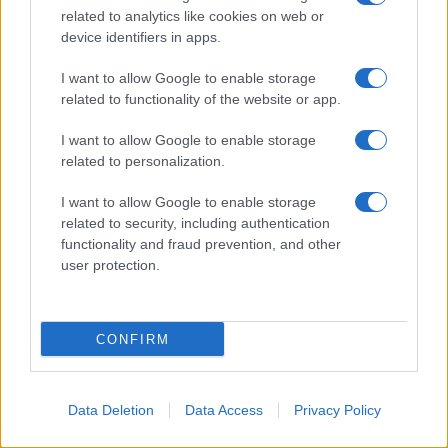
related to analytics like cookies on web or
device identifiers in apps.
#
EDITORIALI
I want to allow Google to enable storage
related to functionality of the website or app.
I want to allow Google to enable storage
related to personalization.
I want to allow Google to enable storage
related to security, including authentication
functionality and fraud prevention, and other
user protection.
Beppe Grillo e il socialismo con
caratteristiche italiane
30 Luglio 2026 09:00
CONFIRM
#
STORIA
IN
DIRETTA
Data Deletion
Data Access
Privacy Policy