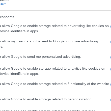
verso l'alto era duplice: il rischio di un'interruzione
Out
 Oriente e, soprattutto, il timore che l'Iran
ormuz. Questo passaggio critico, attraverso cui
consents
olio globale, rappresentava lo scenario più temuto
o allow Google to enable storage related to advertising like cookies on
ldman Sachs avevano stimato che una sua chiusura
evice identifiers in apps.
 le quotazioni ben oltre i 100 dollari al barile.
o allow my user data to be sent to Google for online advertising
s.
ato un'ondata di ottimismo sui mercati finanziari
ones guadagnava oltre 300 punti, mentre S&P 500 e
to allow Google to send me personalized advertising.
1% rispettivamente. Positivi anche i listini asiatici
o allow Google to enable storage related to analytics like cookies on
osite +1,2%) ed europei, con lo STOXX Europe
evice identifiers in apps.
 hanno tirato un sospiro di sollievo
", ha
commentato
o allow Google to enable storage related to functionality of the website
s, anche se molti analisti invitano alla cautela.
Lo stesso Trump ha definito la tregua "
fragile
", e
o allow Google to enable storage related to personalization.
no già emerse tra le parti. "
La celebrazione
o allow Google to enable storage related to security, including