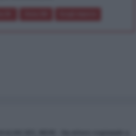
a 5€
Dona 15€
Scegli importo
NALISI DEL MESE - Da attore regionale a