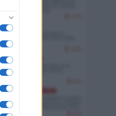
Ceuta: perché il Marocco fa
con noi quello che vuole (di
Alberto Negri)
12799
ITALIA
Il turismo di massa e i
"risvegli" del Corriere della
sera
10181
EUROPA
Cina, Russia e Iran, io ve
l’avevo detto (di Vito
Petrocelli)
8444
AMERICA LATINA
Dalla Convertibilità al "grillete
fiscal": l'Argentina si consegna
ai mercati (ancora una volta)
8046