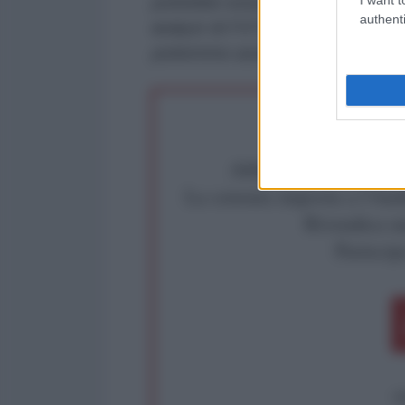
potrebbe essere di breve durata
authenti
analyst di FXTM. "
Se le tensioni 
potremmo assistere a un rapido ri
Abbiamo poco tempo pe
La censura imposta a l'Ant
Rivendica un
Partecip
op