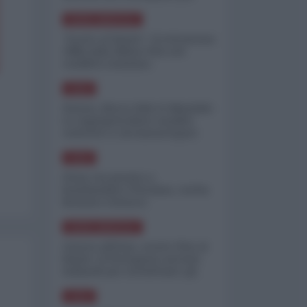
minimizzare le perdite
NORD-AMERICA
"Scorte al limite": il retroscena
CNN sulla difesa USA nel
conflitto iraniano
ASIA
Yemen, blocco Bab el-Mandab:
Le superpetroliere saudite
costrette a circumnavigare
l'Africa
ASIA
l'Iran era pronto a
bombardare l'Ucraina, cos'ha
fermato l'attacco
NORD-AMERICA
Guerra all'Iran, scorte USA al
limite: il Pentagono investe
miliardi per ricostituire gli
arsenali
ASIA