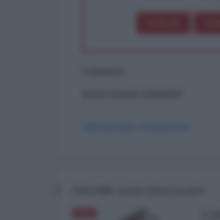
Dona 1€
Don
Commenti
ancora nessun commento
Abbonati per commentare
Potrebbe anche interessarti
L'A
ASIA