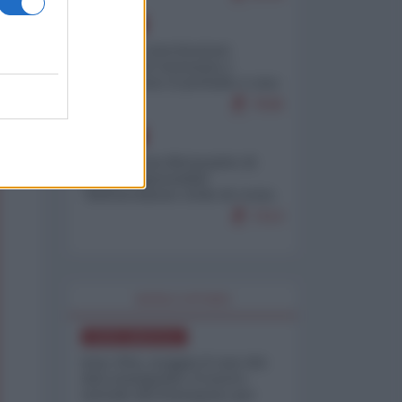
EUROPA
Mosca: le esercitazioni
nucleari di Germania e
Francia sono il preludio a una
guerra contro la Russia
7636
EUROPA
Petro accusa Netanyahu di
essere responsabile
"dell'invasione civile di Ceuta
da parte dei marocchini"
7213
WORLD AFFAIRS
NORD-AMERICA
Iran-USA, scoppia il caso dei
dati manipolati: il nuovo
metodo del Pentagono per