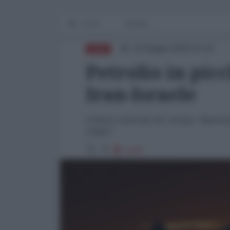
Home
Energia
24 Giugno 2025 15:10
ASIA
Petrolio in pic
Iran-Israele
Il Brent crolla del 5%. Trump: "Mantenet
fragile"
1325