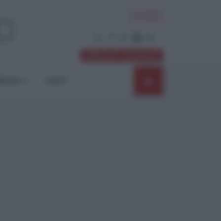
ACCEDI
Abbonati / Sostienici
NIONI
SHOP