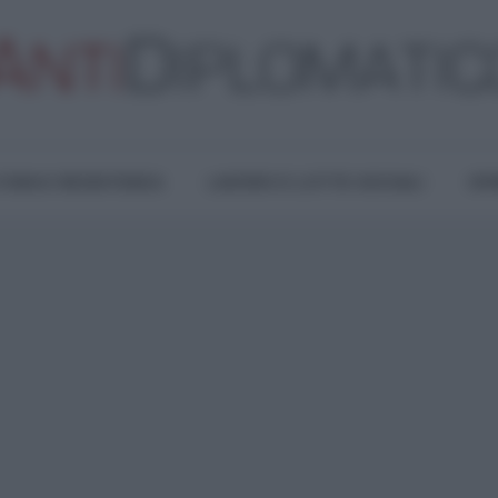
TURA E RESISTENZA
LAVORO E LOTTE SOCIALI
OPI