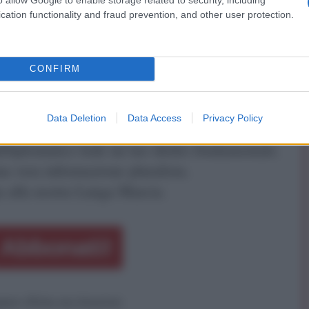
", ha avvertito Lukman Otunuga, senior market
cation functionality and fraud prevention, and other user protection.
riprendono o il cessate il fuoco viene violato,
torno all'avversione al rischio
".
CONFIRM
ATTENZIONE!
Data Deletion
Data Access
Privacy Policy
r reagire alla dittatura degli algoritmi.
iDiplomatico lede un tuo diritto fondamentale.
a vera informazione pluralista.
a alla nostra Lunga Marcia.
Abbonati!
pure effettua una donazione