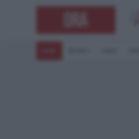
HOME
ESTERI
ITALIA
CUL