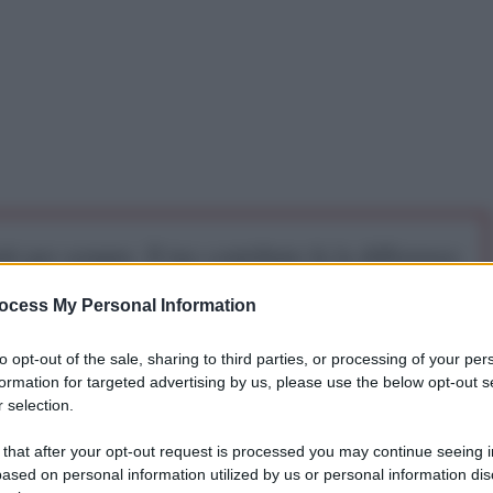
iti per sempre. Il tuo contributo fa la differenza:
mazione. L'ANTIDIPLOMATICO SEI ANCHE TU!
ocess My Personal Information
to opt-out of the sale, sharing to third parties, or processing of your per
a 5€
Dona 15€
Scegli importo
formation for targeted advertising by us, please use the below opt-out s
 selection.
un brusco tonfo nelle ultime ore, riportandosi sui
 that after your opt-out request is processed you may continue seeing i
ased on personal information utilized by us or personal information dis
litare, sull'onda dell'annuncio di una fragile tregua tra