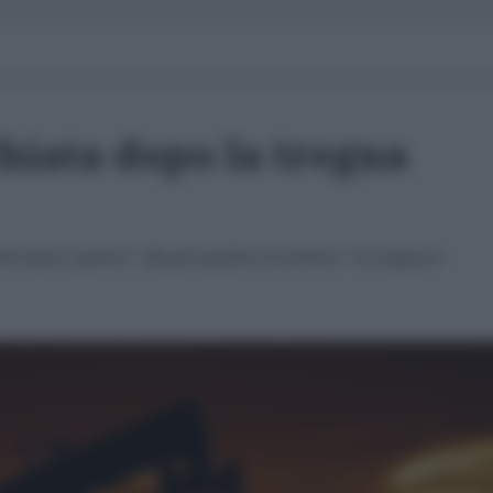
chiata dopo la tregua
e bassi i prezzi". Ma gli analisti avvertono: "La tregua è