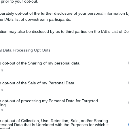
 prior to your opt-out.
sollievo per i mercati, dopo giorni di tensioni che
zioni.
rately opt-out of the further disclosure of your personal information by
he IAB’s list of downstream participants.
cio, il Brent, riferimento globale, è crollato di oltre il
tion may also be disclosed by us to third parties on the IAB’s List of 
al barile (intorno ai 67,75$). Analogamente, il WTI
 that may further disclose it to other third parties.
 attestandosi sotto i 65 dollari (circa 64,84$).
 that this website/app uses one or more Google services and may gath
l Data Processing Opt Outs
, considerando che nel picco del conflitto i prezzi
including but not limited to your visit or usage behaviour. You may click 
 to Google and its third-party tags to use your data for below specifi
ccando massimi degli ultimi cinque mesi appena la
o opt-out of the Sharing of my personal data.
ogle consent section.
In
o opt-out of the Sale of my Personal Data.
nza dell'annuncio fatto dal presidente USA Donald
In
aele e Iran hanno pienamente concordato che ci
 per 12 ore
", ha dichiarato, dopo aver esortato con un
to opt-out of processing my Personal Data for Targeted
ing.
rezzi del petrolio
", minacciando: "
Li sto
In
o opt-out of Collection, Use, Retention, Sale, and/or Sharing
ersonal Data that Is Unrelated with the Purposes for which it
lected.