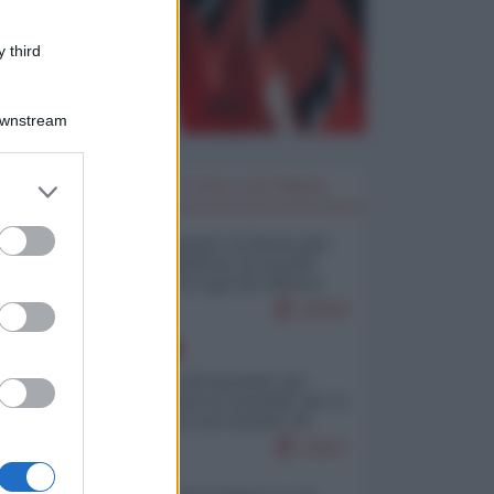
 third
Downstream
er and store
I PIÙ LETTI DELLA SETTIMANA
to grant or
ed purposes
Restare umani: la forma più
alta di ribellione al mondo
distopico di oggi (di Alberto
Bradanini)
22904
EUROPA
La mappa di Eurostat che
smonta tutte le storielle che vi
raccontano sul turismo di
massa
13117