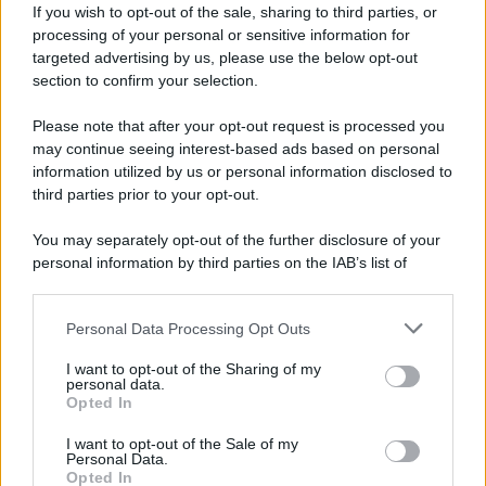
If you wish to opt-out of the sale, sharing to third parties, or
#
GEOGRAFIE
DEL
POTERE
processing of your personal or sensitive information for
targeted advertising by us, please use the below opt-out
section to confirm your selection.
di Fabio Massimo Paernti
Please note that after your opt-out request is processed you
may continue seeing interest-based ads based on personal
information utilized by us or personal information disclosed to
third parties prior to your opt-out.
"Mentre noi giochiamo con i chatbot, la
You may separately opt-out of the further disclosure of your
Cina si è presa il futuro dell'IA" (VIDEO)
personal information by third parties on the IAB’s list of
downstream participants.
24 Giugno 2026 08:00
Personal Data Processing Opt Outs
This information may also be disclosed by us to third parties
on the IAB’s List of Downstream Participants that may further
I want to opt-out of the Sharing of my
disclose it to other third parties.
personal data.
#
RETHINK.POWER
Opted In
Please note that this website/app uses one or more Google
services and may gather and store information including but
I want to opt-out of the Sale of my
di Alessandro Bartoloni
Personal Data.
not limited to your visit or usage behaviour. You may click to
Opted In
grant or deny consent to Google and its third-party tags to