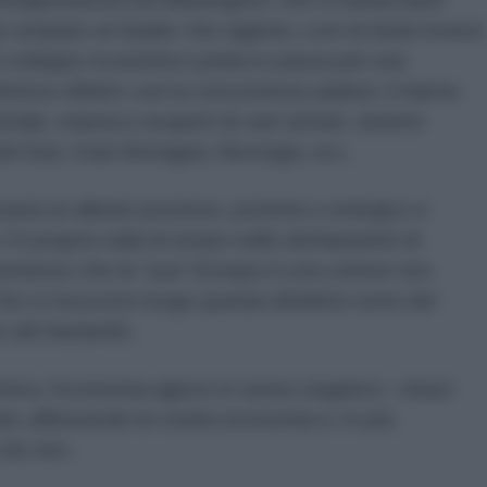
gi compare un leader che ragiona «
con la testa invece
lo sviluppo economico polacco passa per una
ferisce affatto con la concorrenza yankee: il riarmo
nale, massicci acquisti di carri armati, sistemi
del Sud, Gran Bretagna, Norvegia, ecc.
via un alleato prezioso, potente e energico e
'è proprio nulla di strano nelle dichiarazioni di
messo che la “sua” Europa è una unione non
he si muovono lungo questa direttrice sono dei
o dei bastardi
».
ttiva, l'economia agisce in senso negativo: «
bravi
ati, affossando la vostra economia e, in più,
 da noi
».