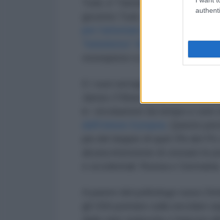
Tusk, è “l'americano” Rodoslaw Si
authenti
governo Tusk, dal 2007 al 2014), 
per l’attentato al North Stream
, 
“holodomor” Anne Applebaum
, v
ossequioso a ogni “raccomandazi
E i suoi servigi giungono a proposi
James O'Brien, in un'intervista a
in circolazione da tempo e cioè 
dell'Unione Europea
. Questo perc
più del doppio di quel 2% del PIL
alcuna intenzione di cessare le pro
e occidentali: Russia e Germania
A parere del politologo russo Dmi
gli USA puntano sulla secolare a
delle mire tedesche e francesi al