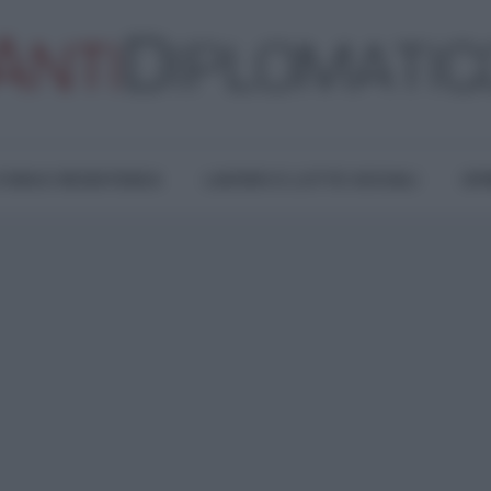
TURA E RESISTENZA
LAVORO E LOTTE SOCIALI
OPI