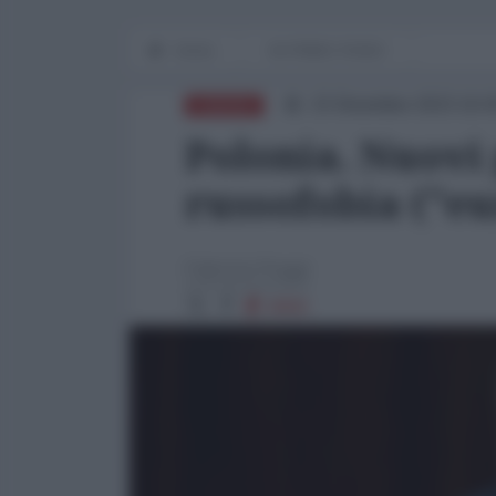
Home
IN PRIMO PIANO
23 Dicembre 2023 16:
EUROPA
Polonia. Nuovi
russofobia ("eu
Fabrizio Poggi
8969