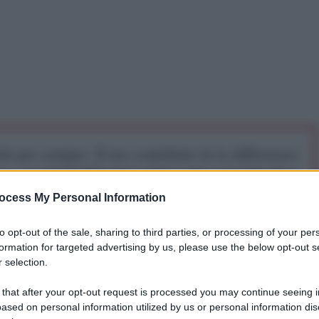
iti per sempre. Il tuo contributo fa la differenza:
mazione. L'ANTIDIPLOMATICO SEI ANCHE TU!
ocess My Personal Information
a 5€
Dona 15€
Scegli importo
to opt-out of the sale, sharing to third parties, or processing of your per
formation for targeted advertising by us, please use the below opt-out s
 selection.
 that after your opt-out request is processed you may continue seeing i
ased on personal information utilized by us or personal information dis
matico