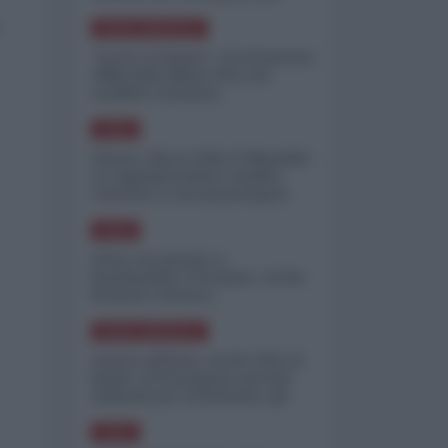
minimizzare le perdite
NORD-AMERICA
"Scorte al limite": il retroscena
CNN sulla difesa USA nel
conflitto iraniano
ASIA
Yemen, blocco Bab el-Mandab:
Le superpetroliere saudite
costrette a circumnavigare
l'Africa
ASIA
l'Iran era pronto a
bombardare l'Ucraina, cos'ha
fermato l'attacco
NORD-AMERICA
Guerra all'Iran, scorte USA al
limite: il Pentagono investe
miliardi per ricostituire gli
arsenali
ASIA