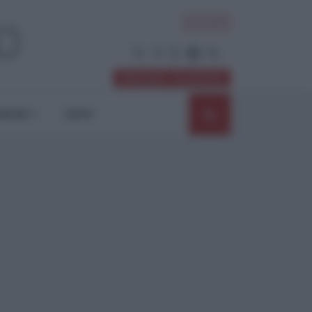
ACCEDI
Abbonati / Sostienici
NIONI
SHOP