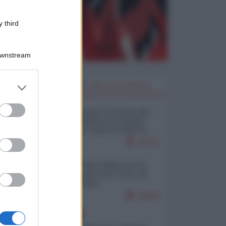
 third
Downstream
er and store
I PIÙ LETTI DELLA SETTIMANA
to grant or
ed purposes
Restare umani: la forma più
alta di ribellione al mondo
distopico di oggi (di Alberto
Bradanini)
20122
Ceuta: perché il Marocco fa
con noi quello che vuole (di
Alberto Negri)
12414
EUROPA