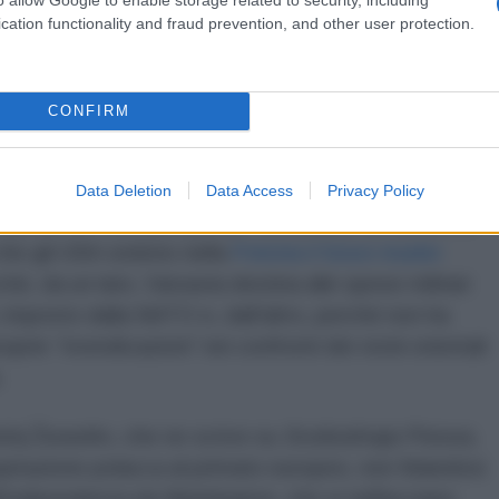
korski (ha ricoperto la carica anche nel precedente
cation functionality and fraud prevention, and other user protection.
quello, tanto per intendersi, del
«
Thank you USA
»
coniuge della famigerata “storica”
yankee del
otato da sempre ai più ciechi orientamenti atlantici,
CONFIRM
one” di Washington.
to. Il vice Segretario di stato per gli affari europei
Data Deletion
Data Access
Privacy Policy
lla polacca
Rzeczpospolita
, ha ribadito un concetto
che gli USA vedono nella
Polonia il futuro leader
hé, da un lato, Varsavia destina alle spese militari
 imposto dalla NATO e, dall'altro, perché non ha
prie “rivendicazioni” nei confronti dei vicini orientali
.
trij Žuravlëv, che ne scrive su
Svobodnaja Pressa
,
spirazione polacca al primato europeo, non fidandosi
l'indipendenza da Washington, che si riaffacciano