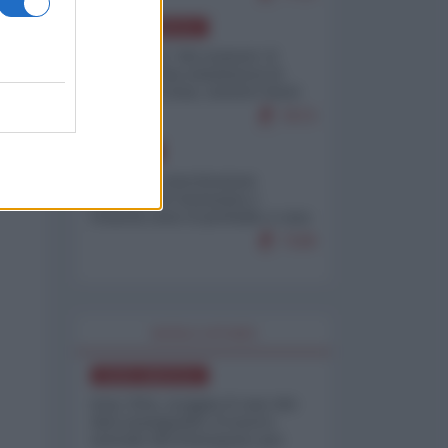
NORD-AMERICA
Il "mistero" dei numeri: il
governo Usa minimizza le
vittime in Iran, mentre fonti
interne...
7673
EUROPA
Mosca: le esercitazioni
nucleari di Germania e
Francia sono il preludio a una
guerra contro la Russia
7328
WORLD AFFAIRS
NORD-AMERICA
Iran-USA, scoppia il caso dei
dati manipolati: il nuovo
metodo del Pentagono per