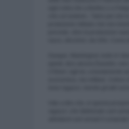
ogni volta che a Berlino o a Pari
che col sedere
». Tanto più che 
produzione militare che non inter
prevede, oltre la produzione nazio
razzo, elicotteri, da USA, Corea 
Dunque, Washington vede in Varsa
quindi, dice ancora Žuravlëv, non c
O'Brien: egli ha «
onestamente am
economica, ma militare. Coloro c
bravi ragazzi, mentre gli altri son
Vale a dire che, in questa prospe
ragazzi, che fabbricate carri arm
altrettanti carri armati li comprate