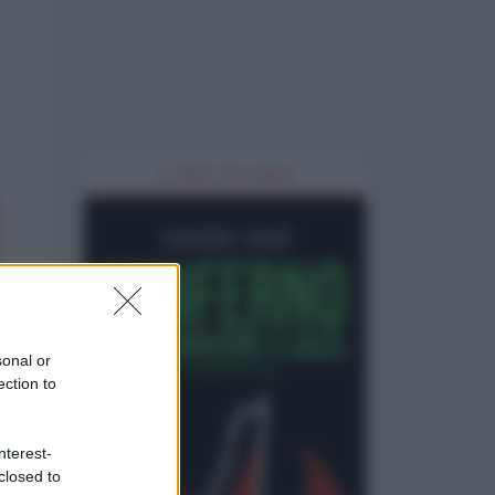
IL LIBRO DEL MESE
sonal or
ection to
nterest-
closed to