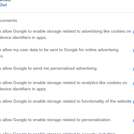
to polacco. Nessuna reazione particolare da parte del
Out
'11,6% afferma di non sapere come reagirebbe in caso
no quelle ufficiali.
consents
o allow Google to enable storage related to advertising like cookies on
di volontari sarebbe costituito da elettori dell'ex
evice identifiers in apps.
chi (31%), giovani di 18-29 anni (37%); di essi, solo
o allow my user data to be sent to Google for online advertising
s.
 di un tale sondaggio, nel momento in cui la “carta
to allow Google to send me personalized advertising.
tavolo verde e a Washington si studiano altre varianti
o allow Google to enable storage related to analytics like cookies on
”. La “minaccia russa”, suggerisce
RT
, costituisce non
evice identifiers in apps.
nazionalismo polacco
» e il suo spauracchio
o allow Google to enable storage related to functionality of the website
i politico, di qualsiasi orientamento politico. Tant'è
l'ex Primo ministro Mateusz Morawiecki e di Jaroslaw
ascondere la propria russofobia, oggi, tanto per
o allow Google to enable storage related to personalization.
del nuovo governo “europeista” guidato da Donald
o allow Google to enable storage related to security, including