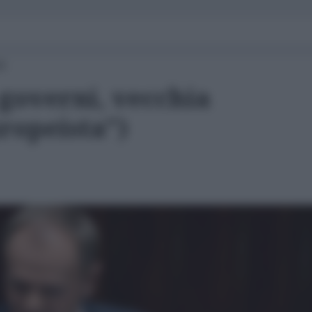
00
 governi, vecchia
ropeista")