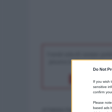
I nostri articoli saranno gratu
preserva la libera infor
Do Not Pr
Dona 1€
Don
If you wish 
sensitive in
confirm your
Please note
based ads b
di Fabrizio Poggi per l'AntiDiplo