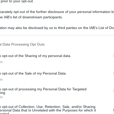
 prior to your opt-out.
rately opt-out of the further disclosure of your personal information by
he IAB’s list of downstream participants.
co insediato dopo la
vittoria elettorale per il rinnovo
e guidata da Piattaforma civica dell'ex premier ed ex
tion may also be disclosed by us to third parties on the IAB’s List of 
 Donald Tusk, sta muovendo i primi passi “liberal-
 that may further disclose it to other third parties.
si reazionario-oscurantista del governo di Diritto e
 that this website/app uses one or more Google services and may gath
l Data Processing Opt Outs
avanti.
including but not limited to your visit or usage behaviour. You may click 
 to Google and its third-party tags to use your data for below specifi
o opt-out of the Sharing of my personal data.
ogle consent section.
pospolita
, l'istituto demoscopico polacco IBRiS ha
In
farebbero i polacchi se la Russia attaccasse la
o opt-out of the Sale of my Personal Data.
i intervistati abbia dichiarato
sic et simpliciter
che in
In
bero dal paese. Farebbero la stessa cosa l'11,9%
con sé anche la propria famiglia. Un altro 25,5%
to opt-out of processing my Personal Data for Targeted
ing.
alamitosi in qualche posto sicuro della Polonia: sui
In
i laghi Mazury, o nella parte polacca della
o opt-out of Collection, Use, Retention, Sale, and/or Sharing
 solo il 15,7% abbia manifestato l'intenzione di
ersonal Data that Is Unrelated with the Purposes for which it
lected.