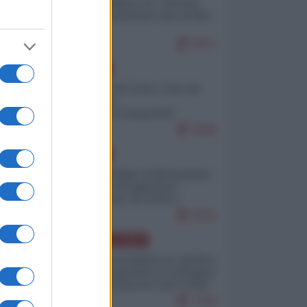
Quali sarebbero le “vittorie
ucraine” decantate dai media
italici?
9971
EUROPA
Invasione di Ceuta: cosa sta
accadendo
nell'enclave spagnola?
9206
EUROPA
Quando il figlio di Netanyahu
incitava "l'occupazione
musulmana" di Ceuta e
Melilla
8431
AMERICA LATINA
Dalla Convertibilità al "grillete
fiscal": l'Argentina si consegna
ai mercati (ancora una volta)
7753