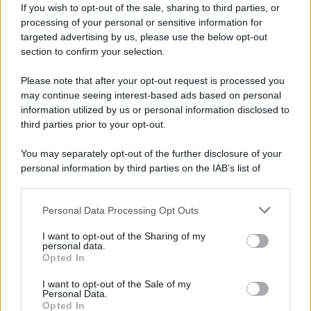
If you wish to opt-out of the sale, sharing to third parties, or
processing of your personal or sensitive information for
targeted advertising by us, please use the below opt-out
section to confirm your selection.
15 Dicembre 2025 07:00
Please note that after your opt-out request is processed you
may continue seeing interest-based ads based on personal
information utilized by us or personal information disclosed to
third parties prior to your opt-out.
You may separately opt-out of the further disclosure of your
personal information by third parties on the IAB’s list of
downstream participants.
Personal Data Processing Opt Outs
This information may also be disclosed by us to third parties
on the IAB’s List of Downstream Participants that may further
I want to opt-out of the Sharing of my
disclose it to other third parties.
personal data.
Opted In
Please note that this website/app uses one or more Google
Agenti del Mossad a Parma per l'ordine
services and may gather and store information including but
I want to opt-out of the Sale of my
pubblico? Il Governo Meloni risponda
Personal Data.
not limited to your visit or usage behaviour. You may click to
Opted In
grant or deny consent to Google and its third-party tags to