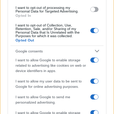
use your data for below specified purposes in below Google
I want to opt-out of processing my
consent section.
Personal Data for Targeted Advertising.
Opted In
23 Settembre 2025 19:00
I want to opt-out of Collection, Use,
Retention, Sale, and/or Sharing of my
Personal Data that Is Unrelated with the
Purposes for which it was collected.
Opted Out
Google consents
I want to allow Google to enable storage
related to advertising like cookies on web or
device identifiers in apps.
I want to allow my user data to be sent to
Google for online advertising purposes.
Nuova via sul Gran Sasso dedicata alla
Palestina. Il Club Alpino Accademico
I want to allow Google to send me
insorge
personalized advertising.
I want to allow Google to enable storage