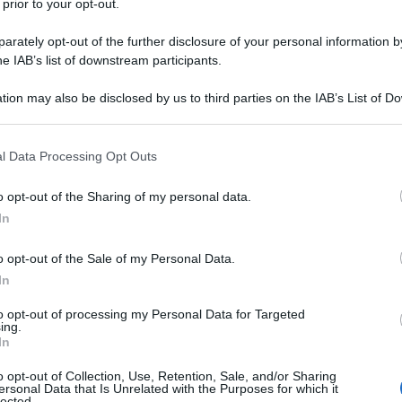
 prior to your opt-out.
rately opt-out of the further disclosure of your personal information by
he IAB’s list of downstream participants.
ombattono con strumenti non convenzionali.
tion may also be disclosed by us to third parties on the IAB’s List of 
 stato che abbia intenzioni bellicose verso un altro
 that may further disclose it to other third parties.
lle armi di distruzioni di massa, in particolare quando
 that this website/app uses one or more Google services and may gath
abilizzante di cui invece sono dotate gli attacchi
l Data Processing Opt Outs
including but not limited to your visit or usage behaviour. You may click 
tacco valutario che è stato indirizzato alla Russia
 to Google and its third-party tags to use your data for below specifi
tori, senza una bandiera o un paese al quale
o opt-out of the Sharing of my personal data.
ogle consent section.
lizzare l’economia interna di uno stato,
che a
In
 media è più pericoloso della Germania Nazista. Non è
o opt-out of the Sale of my Personal Data.
el nostro ragionamento, ma per comprendere meglio
In
 dei mercati internazionali alla Russia, occorre
 attacco speculativo che è stato mosso alla valuta
to opt-out of processing my Personal Data for Targeted
ing.
In
la Federazione Russa e la sua emissione è di
o opt-out of Collection, Use, Retention, Sale, and/or Sharing
centrale russa. Secondo l’art.75 della Costituzione
ersonal Data that Is Unrelated with the Purposes for which it
lected.