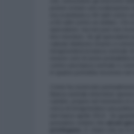
che, nonostante gli interventi de
potuto evitare una svalutazione 
era scambiata a 40 rubli contro u
a 56 rubli contro un dollaro. Chi 
speculatori, ma non può non rico
loro mestiere. Se gli speculatori
valutari debbono essere a conosc
intraprenderà la banca centrale d
essere certi di avere probabilit
contro una banca centrale e contr
in quanto potrebbe incorrere nel 
Come ha osservato puntualmente 
Banca centrale interviene spesso 
cambio, proprio nel momento in cui
cerca di intraprendere una politi
nel marzo-aprile 2014. Se guardia
possiamo vedere che
alcuni gi
privilegiate
. E’ chiaro che se si 