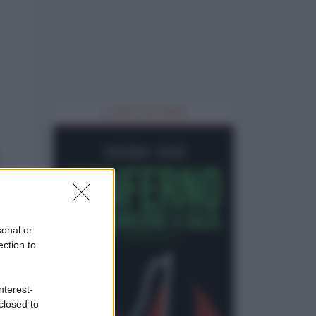
IL LIBRO DEL MESE
sonal or
ection to
nterest-
closed to