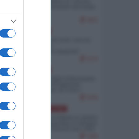
Quali sarebbero le “vittorie
ucraine” decantate dai media
italici?
9652
EUROPA
Invasione di Ceuta: cosa sta
accadendo
nell'enclave spagnola?
9176
EUROPA
Quando il figlio di Netanyahu
incitava "l'occupazione
musulmana" di Ceuta e
Melilla
8339
AMERICA LATINA
Dalla Convertibilità al "grillete
fiscal": l'Argentina si consegna
ai mercati (ancora una volta)
7690