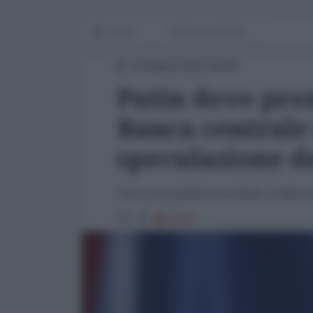
Home
WORLD AFFAIRS
20 Marzo 2015 00:00
Putin deve pren
Banca centrale 
speculazione d
Con la sua politica monetaria, la Banc
6419