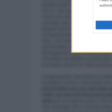
sterlina nello SME legate ad una 
authenti
l’ECU, che non consentiva di flutt
come nel caso del peso argentino
centrale sarà costretta a difende
proprie riserve di valuta estera, co
occupazionali interni e sui tassi 
fisso, ma osserva un regime di ca
metterebbe al riparo da speculazi
Bretagna nel 1992, vittima degli 
tonnellate di sterline sui mercati
le proprie riserve di valuta estera
Un’operazione che fruttò un milia
ricordano come il “mercoledì ner
nonostante non sia vincolata a
rublo sui mercati internazional
anno
per un importo pari a 100 mil
Una strategia che è servita a ben