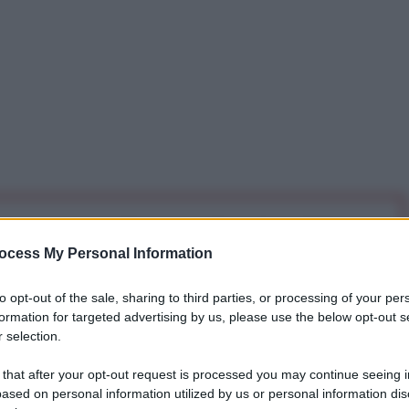
iti per sempre. Il tuo contributo fa la differenza:
mazione. L'ANTIDIPLOMATICO SEI ANCHE TU!
ocess My Personal Information
to opt-out of the sale, sharing to third parties, or processing of your per
formation for targeted advertising by us, please use the below opt-out s
a 5€
Dona 15€
Scegli importo
 selection.
 that after your opt-out request is processed you may continue seeing i
ased on personal information utilized by us or personal information dis