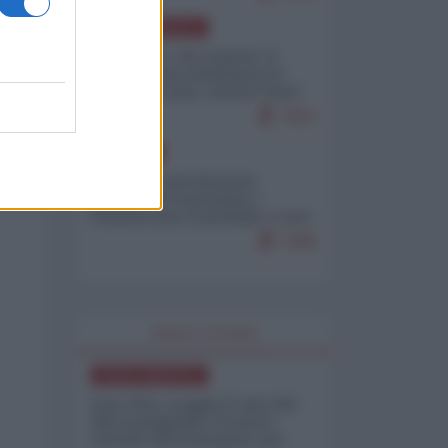
NORD-AMERICA
Il "mistero" dei numeri: il
governo Usa minimizza le
vittime in Iran, mentre fonti
interne...
7653
EUROPA
Mosca: le esercitazioni
nucleari di Germania e
Francia sono il preludio a una
guerra contro la Russia
7288
WORLD AFFAIRS
NORD-AMERICA
Iran-USA, scoppia il caso dei
dati manipolati: il nuovo
metodo del Pentagono per