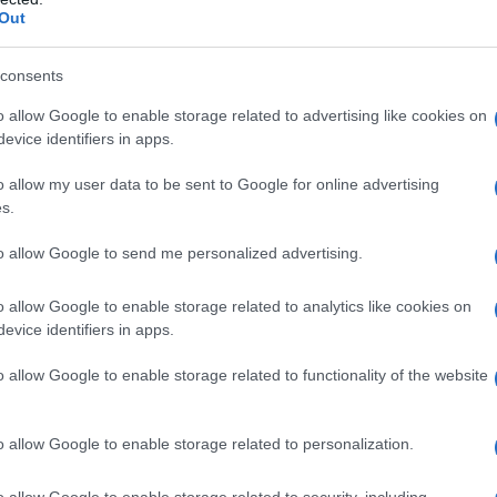
 di Russia, ha il diritto esclusivo di emettere
Out
ntire la sua stabilità.” La Banca centrale russa,
autonomia e di indipendenza dal potere esecutivo ed
consents
a monetaria senza particolari influenze governative.
o allow Google to enable storage related to advertising like cookies on
anza fedelmente l’indipendenza delle banche centrali
evice identifiers in apps.
a dottrina neoliberista), che mettono al primo posto
aggiungimento della piena occupazione tra i propri
o allow my user data to be sent to Google for online advertising
si scorsi ad un massiccio attacco valutario da
s.
 del rublo, che ha un cambio flessibile.
anno iniziato a vendere massicce quantità di rubli
to allow Google to send me personalized advertising.
 comportato la svalutazione del rublo rispetto al
o allow Google to enable storage related to analytics like cookies on
evice identifiers in apps.
i attacchi valutari ci sono due alternative a
o allow Google to enable storage related to functionality of the website
ale
: o si difende il cambio sui mercati internazionali
la propria valuta attingendo alle riserve in valuta
banca centrale; oppure si lascia che il cambio fluttui
o allow Google to enable storage related to personalization.
onti della valute estere. Nel caso di uno stato che
ra valuta estera – come avvenne per la lira e la
o allow Google to enable storage related to security, including