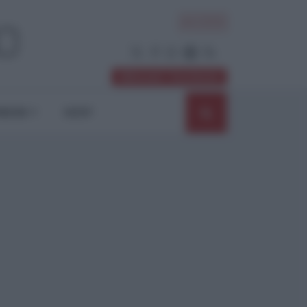
ACCEDI
Abbonati / Sostienici
NIONI
SHOP