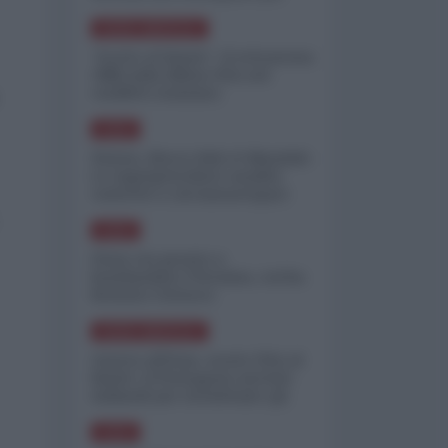
minimizzare le perdite
NORD-AMERICA
"Scorte al limite": il retroscena
CNN sulla difesa USA nel
conflitto iraniano
ASIA
Yemen, blocco Bab el-Mandab:
Le superpetroliere saudite
costrette a circumnavigare
l'Africa
ASIA
l'Iran era pronto a
bombardare l'Ucraina, cos'ha
fermato l'attacco
NORD-AMERICA
Guerra all'Iran, scorte USA al
limite: il Pentagono investe
miliardi per ricostituire gli
arsenali
ASIA