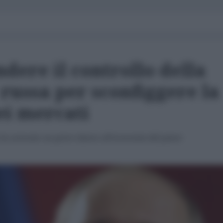
dere il controllo della
russa per sconfiggere la
ei mercati
a ha arrecato un grave danno all'economia del paese