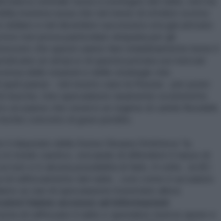
lla banca centrale russa a sostegno del rublo, non ha
della moneta russa che nel mese di ottobre scorso
n dollaro e nel dicembre successivo era già arrivato
scrive non prova particolare simpatia per gli
noscere che questi sanno fare indubbiamente bene il
 praticano un attacco di questa portata sui mercati
enza delle reazioni e delle strategie che
i quel paese - nel nostro caso la Russia - per poter
à di riuscita. Uno speculatore raramente scommette
o un paese che osservi un regime di cambi flessibili,
rischio concreto di gravi perdite.
il deputato della Duma Oksana Dmitrieva “la
in modo caotico, cercando di difendere il tasso di
 non vi è alcuna possibilità di farlo. A volte , la BC
ca di rafforzamento del rublo , così come è accaduto
mo ai casi di speculazioni monetarie allora
ocatori hanno accesso ad informazioni
tenta di rafforzare il rublo e spendere riserve auree e