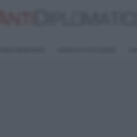
TURA E RESISTENZA
LAVORO E LOTTE SOCIALI
OPI