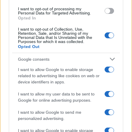
use your data for below specified purposes in below Google
I want to opt-out of processing my
consent section.
Personal Data for Targeted Advertising.
"Mentre noi giochiamo con i chatbot, la
Opted In
Cina si è presa il futuro dell'IA" (VIDEO)
I want to opt-out of Collection, Use,
24 Giugno 2026 08:00
Retention, Sale, and/or Sharing of my
Personal Data that Is Unrelated with the
Purposes for which it was collected.
Opted Out
#
RETHINK.POWER
Google consents
I want to allow Google to enable storage
related to advertising like cookies on web or
di Alessandro Bartoloni
device identifiers in apps.
I want to allow my user data to be sent to
Google for online advertising purposes.
Come finirebbe una guerra tra UE e
I want to allow Google to send me
Russia? Tre scenari per il 2030 (e le
personalized advertising.
alternative alla linea dura)
I want to allow Google to enable storage
20 Luglio 2026 10:00