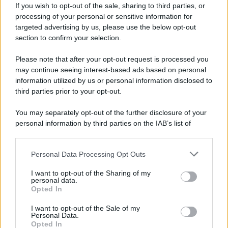
If you wish to opt-out of the sale, sharing to third parties, or
processing of your personal or sensitive information for
targeted advertising by us, please use the below opt-out
section to confirm your selection.
Please note that after your opt-out request is processed you
may continue seeing interest-based ads based on personal
information utilized by us or personal information disclosed to
third parties prior to your opt-out.
You may separately opt-out of the further disclosure of your
personal information by third parties on the IAB’s list of
downstream participants.
Personal Data Processing Opt Outs
This information may also be disclosed by us to third parties
#
GEOGRAFIE
DEL
POTERE
on the IAB’s List of Downstream Participants that may further
I want to opt-out of the Sharing of my
disclose it to other third parties.
personal data.
Opted In
di Fabio Massimo Paernti
Please note that this website/app uses one or more Google
services and may gather and store information including but
I want to opt-out of the Sale of my
Personal Data.
not limited to your visit or usage behaviour. You may click to
Opted In
grant or deny consent to Google and its third-party tags to