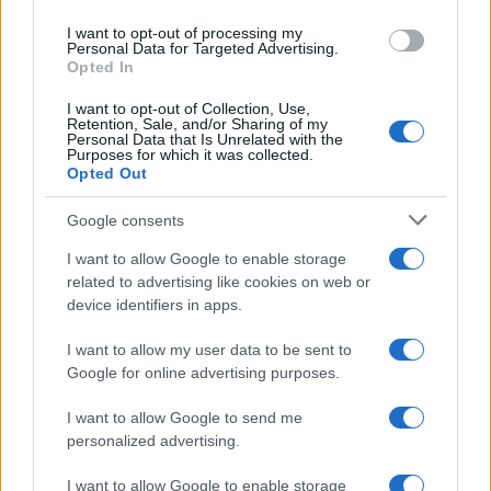
marocchini"
use your data for below specified purposes in below Google
I want to opt-out of processing my
consent section.
Personal Data for Targeted Advertising.
Opted In
I want to opt-out of Collection, Use,
Retention, Sale, and/or Sharing of my
Personal Data that Is Unrelated with the
Purposes for which it was collected.
Opted Out
Google consents
I want to allow Google to enable storage
related to advertising like cookies on web or
device identifiers in apps.
I want to allow my user data to be sent to
Google for online advertising purposes.
I want to allow Google to send me
personalized advertising.
I want to allow Google to enable storage