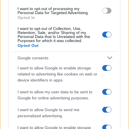
use your data for below specified purposes in below Google
I want to opt-out of processing my
consent section.
Personal Data for Targeted Advertising.
Opted In
I want to opt-out of Collection, Use,
Retention, Sale, and/or Sharing of my
Personal Data that Is Unrelated with the
Purposes for which it was collected.
Opted Out
Google consents
I want to allow Google to enable storage
related to advertising like cookies on web or
device identifiers in apps.
I want to allow my user data to be sent to
Google for online advertising purposes.
La mini NATO del Pacifico e la "prossima
I want to allow Google to send me
grande crisi internazionale"
personalized advertising.
Fabio Massimo Parenti
19 Novembre 2025 08:00
I want to allow Google to enable storage