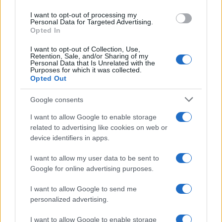
use your data for below specified purposes in below Google
I want to opt-out of processing my
consent section.
Personal Data for Targeted Advertising.
Opted In
I want to opt-out of Collection, Use,
Registro di ispezione di un drone
Retention, Sale, and/or Sharing of my
Personal Data that Is Unrelated with the
intelligente
Purposes for which it was collected.
Opted Out
30 Luglio 2026 09:00
Google consents
I want to allow Google to enable storage
#
LA
BELT
AND
ROAD
INITIATIVE
related to advertising like cookies on web or
device identifiers in apps.
I want to allow my user data to be sent to
Google for online advertising purposes.
I want to allow Google to send me
personalized advertising.
Yunnan: Dove il tè incontra il caffè e la
I want to allow Google to enable storage