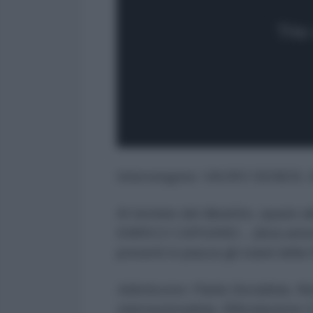
Intervengono: VAURO SENESI
Al termine del dibattito, spazio 
ENRICO CAPUANO... (lista artisti
presenti in piazza gli stand della
Aderiscono: Patria Socialista, R
internazionalista, Rifondazione 