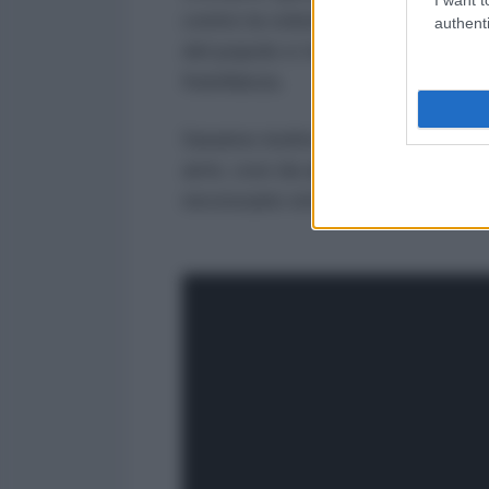
contro la volontà di alimentare qu
authenti
del popolo e tra il popolo, che p
fratellanza.
Saranno inoltre presenti in piazza
armi, così da aiutare la campagna
necessarie entro il limite fissato a