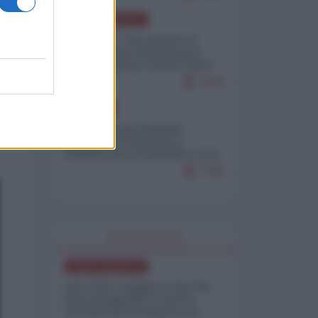
NORD-AMERICA
Il "mistero" dei numeri: il
governo Usa minimizza le
vittime in Iran, mentre fonti
interne...
7679
EUROPA
Mosca: le esercitazioni
nucleari di Germania e
Francia sono il preludio a una
guerra contro la Russia
7349
WORLD AFFAIRS
NORD-AMERICA
Iran-USA, scoppia il caso dei
dati manipolati: il nuovo
metodo del Pentagono per