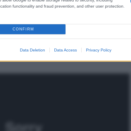
esto conflitto, a costruire insieme questa iniziativa
cation functionality and fraud prevention, and other user protection.
ossa essere un messaggio di diplomazia, civiltà e
CONFIRM
 i banchetti per firmare i referendum contro l’invio di
 referendaria a raggiungere il numero di firme
Data Deletion
Data Access
Privacy Policy
 fine luglio.