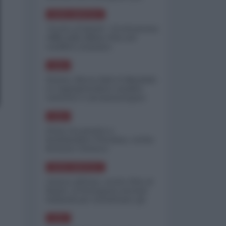
minimizzare le perdite
NORD-AMERICA
"Scorte al limite": il retroscena
CNN sulla difesa USA nel
conflitto iraniano
ASIA
Yemen, blocco Bab el-Mandab:
Le superpetroliere saudite
costrette a circumnavigare
l'Africa
ASIA
l'Iran era pronto a
bombardare l'Ucraina, cos'ha
fermato l'attacco
NORD-AMERICA
Guerra all'Iran, scorte USA al
limite: il Pentagono investe
miliardi per ricostituire gli
arsenali
ASIA