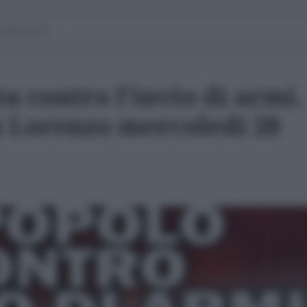
ZIONALISTA
a contro l'invio di armi.
n Lorenzo mercoledì 28