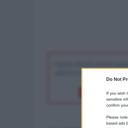
I nostri articoli saranno gratu
preserva la libera infor
Do Not Pr
Dona 1€
Don
If you wish 
sensitive in
confirm your
Please note
based ads b