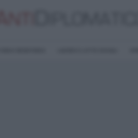
TURA E RESISTENZA
LAVORO E LOTTE SOCIALI
OPI