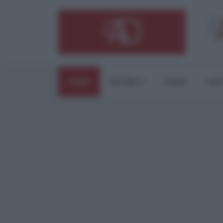
HOME
ESTERI
ITALIA
CUL