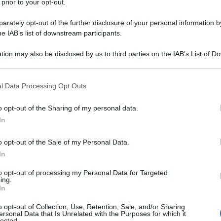
 prior to your opt-out.
VA-RACCOLTA FIRME PER I REFERENDUM
I A ROMA MERCOLEDI' 28 GIUGNO
rately opt-out of the further disclosure of your personal information by
he IAB’s list of downstream participants.
tion may also be disclosed by us to third parties on the IAB’s List of 
 that may further disclose it to other third parties.
 that this website/app uses one or more Google services and may gath
l Data Processing Opt Outs
including but not limited to your visit or usage behaviour. You may click 
 to Google and its third-party tags to use your data for below specifi
o opt-out of the Sharing of my personal data.
ogle consent section.
In
I ARMI
o opt-out of the Sale of my Personal Data.
 ore 17:00
In
renzo - Roma
to opt-out of processing my Personal Data for Targeted
ing.
In
in Ucraina i nostri Governi, seguendo
della NATO, non hanno mai cercato una strada per
o opt-out of Collection, Use, Retention, Sale, and/or Sharing
ersonal Data that Is Unrelated with the Purposes for which it
a, ma hanno piuttosto soffiato sul fuoco del conflitto
lected.