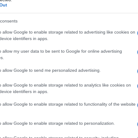
Out
 integrante di esso fornendo sempre più armamenti
ica, però, non è quella che vuole il Popolo italiano che
consents
paganda ed informazione a senso unico continua a
o allow Google to enable storage related to advertising like cookies on
l’invio di armi.
evice identifiers in apps.
o allow my user data to be sent to Google for online advertising
s.
o lanciare una iniziativa unitaria che veda il Popolo
to allow Google to send me personalized advertising.
à all’invio di armi, e vogliamo farlo con una serata di
si politiche, testimonianze di giornalisti ed
o allow Google to enable storage related to analytics like cookies on
evice identifiers in apps.
do dello spettacolo che si sono espressi contro
rno Italiano sta perpetrando in spregio alla nostra
o allow Google to enable storage related to functionality of the website
ripudia la guerra come strumento di offesa alla libertà
 risoluzione delle controversie internazionali”.
o allow Google to enable storage related to personalization.
e politiche, civiche e religiose che ogni giorno lottano
o allow Google to enable storage related to security, including