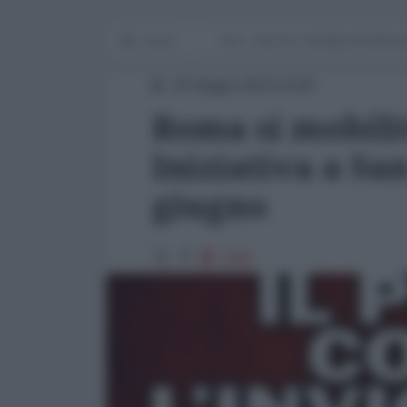
Home
NOI - NUOVO ORDINE INTERNA
20 Giugno 2023 16:00
Roma si mobilit
Iniziativa a Sa
giugno
1990