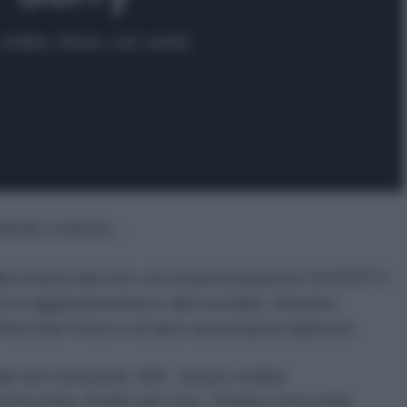
, MONI OVADIA…
alla musica dal vivo con la partecipazione di KENTO,
 in aggiornamento) e alla socialità. Saranno
 Red Star Press e di altre associazioni aderenti.
ete dei Comunisti, NOI - Nuovo ordine
Comunista, Partito dei Carc, Partito Comunista