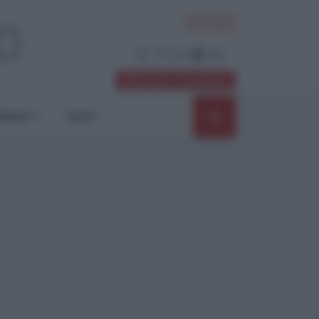
ACCEDI
Abbonati / Sostienici
NIONI
SHOP