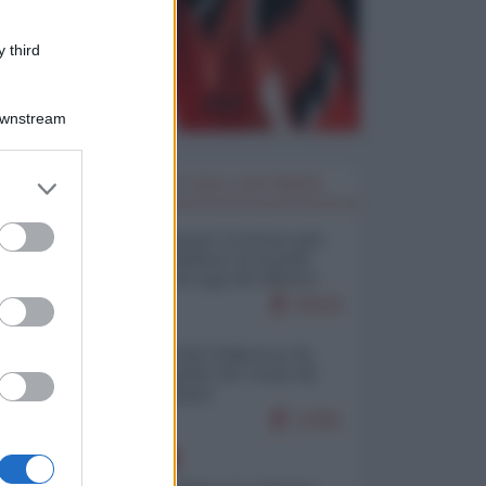
 third
Downstream
er and store
I PIÙ LETTI DELLA SETTIMANA
to grant or
ed purposes
Restare umani: la forma più
alta di ribellione al mondo
distopico di oggi (di Alberto
Bradanini)
20535
Ceuta: perché il Marocco fa
con noi quello che vuole (di
Alberto Negri)
12461
EUROPA