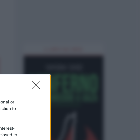
IL LIBRO DEL MESE
sonal or
ection to
nterest-
closed to