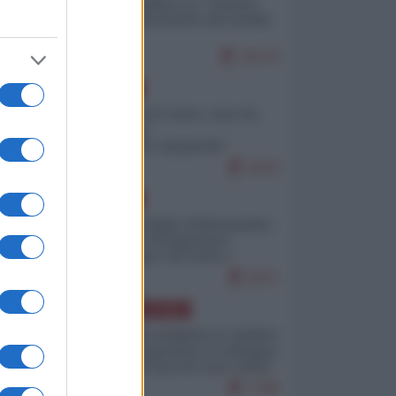
Quali sarebbero le “vittorie
ucraine” decantate dai media
italici?
10170
EUROPA
Invasione di Ceuta: cosa sta
accadendo
nell'enclave spagnola?
9210
EUROPA
Quando il figlio di Netanyahu
incitava "l'occupazione
musulmana" di Ceuta e
Melilla
8471
AMERICA LATINA
Dalla Convertibilità al "grillete
fiscal": l'Argentina si consegna
ai mercati (ancora una volta)
7788