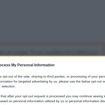
iti per sempre. Il tuo contributo fa la differenza:
mazione. L'ANTIDIPLOMATICO SEI ANCHE TU!
ocess My Personal Information
a 5€
Dona 15€
Scegli importo
to opt-out of the sale, sharing to third parties, or processing of your per
formation for targeted advertising by us, please use the below opt-out s
 selection.
 that after your opt-out request is processed you may continue seeing i
ased on personal information utilized by us or personal information dis