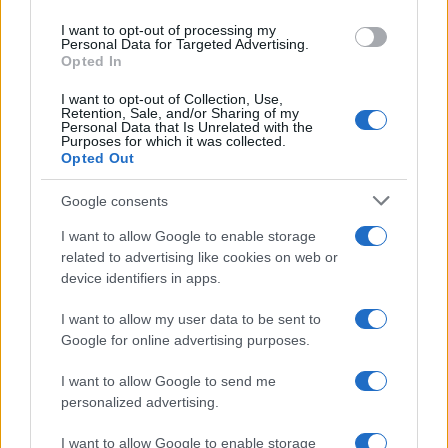
use your data for below specified purposes in below Google
I want to opt-out of processing my
consent section.
Personal Data for Targeted Advertising.
Opted In
Registro di ispezione di un drone
I want to opt-out of Collection, Use,
intelligente
Retention, Sale, and/or Sharing of my
Personal Data that Is Unrelated with the
30 Luglio 2026 09:00
Purposes for which it was collected.
Opted Out
Google consents
#
LA
BELT
AND
ROAD
INITIATIVE
I want to allow Google to enable storage
related to advertising like cookies on web or
device identifiers in apps.
I want to allow my user data to be sent to
Google for online advertising purposes.
I want to allow Google to send me
personalized advertising.
Yunnan: Dove il tè incontra il caffè e la
macadamia profuma di futuro
I want to allow Google to enable storage