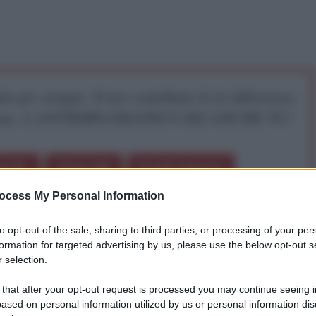
iti per sempre. Il tuo contributo fa la differenza:
mazione. L'ANTIDIPLOMATICO SEI ANCHE TU!
a 5€
Dona 15€
Scegli importo
ocess My Personal Information
to opt-out of the sale, sharing to third parties, or processing of your per
formation for targeted advertising by us, please use the below opt-out s
 selection.
 that after your opt-out request is processed you may continue seeing i
ased on personal information utilized by us or personal information dis
mano, rapita il 20 novembre 2018 a Chakama, un