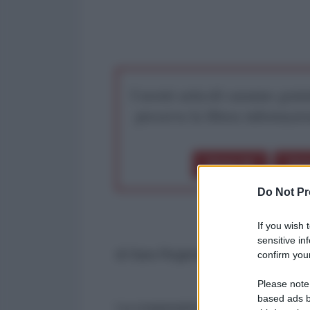
I nostri articoli saranno gratu
preserva la libera infor
Dona 1€
Don
Do Not Pr
If you wish 
sensitive in
di Sara Reginella
confirm your
Please note
based ads b
La cooperante italiana Silvia Ro