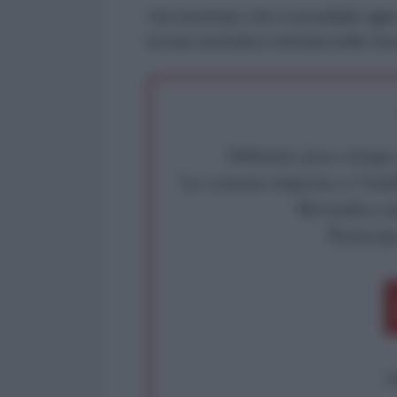
Ha mostrato che è possibile agi
la sua vicenda è entrata nelle nos
Abbiamo poco tempo pe
La censura imposta a l'Ant
Rivendica un
Partecip
op