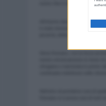
nostro fine è divenire un mezzo”
authenti
All’interno dunque di progetti sol
è stato immenso, a soli ventiquat
povertà, della sofferenza umana e 
Silvia Romano, con la forza archet
nutrito emotivamente le ferite di 
sfregiata e martoriata in primis d
continuano indefesse nello sfrut
Nell’atto di prendersi cura di quell
Romano si è presa cura di tutti 