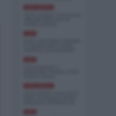
minimizzare le perdite
NORD-AMERICA
"Scorte al limite": il retroscena
CNN sulla difesa USA nel
conflitto iraniano
ASIA
Yemen, blocco Bab el-Mandab:
Le superpetroliere saudite
costrette a circumnavigare
l'Africa
ASIA
l'Iran era pronto a
bombardare l'Ucraina, cos'ha
fermato l'attacco
NORD-AMERICA
Guerra all'Iran, scorte USA al
limite: il Pentagono investe
miliardi per ricostituire gli
arsenali
ASIA