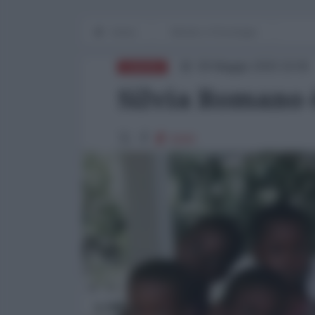
Home
Mondo e Psicologia
09 Maggio 2020 19:00
EUROPA
Silvia Romano 
9200