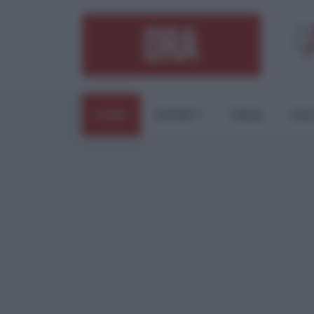
HOME
ESTERI
ITALIA
CUL