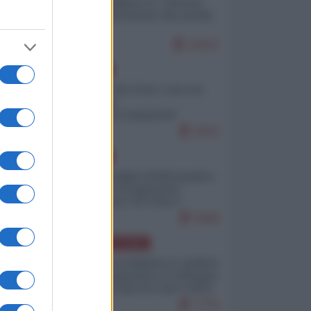
Quali sarebbero le “vittorie
ucraine” decantate dai media
italici?
10151
EUROPA
Invasione di Ceuta: cosa sta
accadendo
nell'enclave spagnola?
9210
EUROPA
Quando il figlio di Netanyahu
incitava "l'occupazione
musulmana" di Ceuta e
Melilla
8468
AMERICA LATINA
Dalla Convertibilità al "grillete
fiscal": l'Argentina si consegna
ai mercati (ancora una volta)
7776