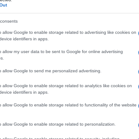
Out
ci spingono a molte riflessioni, ma in primis colpisce
iovane che ha sfidato schemi di subordinazione,
consents
tiva di un mondo che vorremmo migliore.
o allow Google to enable storage related to advertising like cookies on
evice identifiers in apps.
he troppo spesso vede le donne confinate in ruoli
o allow my user data to be sent to Google for online advertising
s.
o era impegnata attivamente in Kenya, operando a
ilele”, una Onlus che offre supporto, servizi educativi
to allow Google to send me personalized advertising.
più fragili della società, quella dei bambini orfani.
o allow Google to enable storage related to analytics like cookies on
evice identifiers in apps.
e assistenzialista, si legge nella mission della
o allow Google to enable storage related to functionality of the website
va: “La nostra speranza è quella di renderci superflui
laggio dove è situato il nostro primo progetto,
o allow Google to enable storage related to personalization.
le mani degli abitanti del luogo (…). (Ciò) significa
tà insite in ogni tradizione e in ogni essere umano. Il
o allow Google to enable storage related to security, including