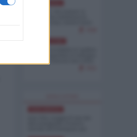
NORD-AMERICA
Il "mistero" dei numeri: il
governo Usa minimizza le
vittime in Iran, mentre fonti
interne...
7648
AMERICA LATINA
Dalla Convertibilità al "grillete
fiscal": l'Argentina si consegna
ai mercati (ancora una volta)
7631
WORLD AFFAIRS
NORD-AMERICA
Iran-USA, scoppia il caso dei
dati manipolati: il nuovo
metodo del Pentagono per
minimizzare le perdite