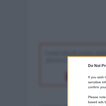
I nostri articoli saranno gratu
preserva la libera infor
Do Not Pr
Dona 1€
Don
If you wish 
sensitive in
confirm your
Please note
based ads b