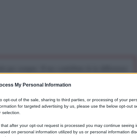
iti per sempre. Il tuo contributo fa la differenza:
mazione. L'ANTIDIPLOMATICO SEI ANCHE TU!
ocess My Personal Information
a 5€
Dona 15€
Scegli importo
to opt-out of the sale, sharing to third parties, or processing of your per
formation for targeted advertising by us, please use the below opt-out s
 selection.
 that after your opt-out request is processed you may continue seeing i
ased on personal information utilized by us or personal information dis