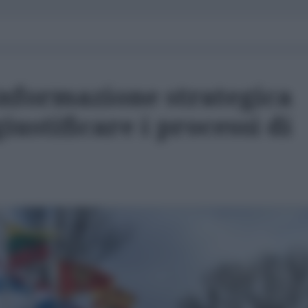
informazione strategica
iustificare i processi di