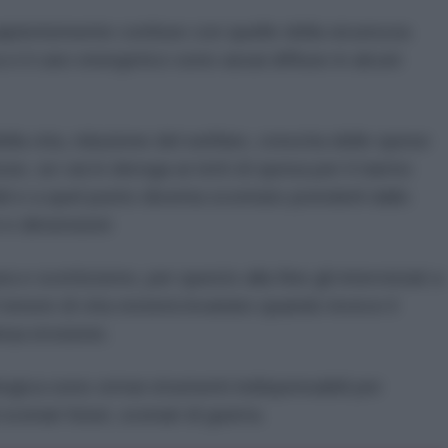
pientemente confuse con quelle della sicurezza
 e il caro energetico sono assai diffuse in alcuni
lla vita, riduzione del welfare, crescita delle spese
e, se vai in deroga ai tetti di spesa per il riarmo
 e a quel punto diventa scontato prenderli dallo
i e dimensioni
a e scetticismo, per questo alla fine gli intervistati a
tenore di vita resterà invariato quando invece il
inua erosione.
egica sono ormai strumenti indispensabili per
scenari futuri, scenari di guerra.