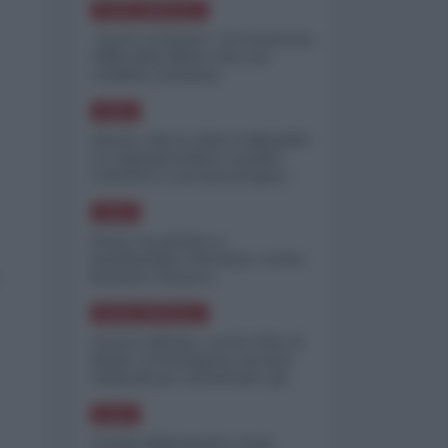
NORD-AMERICA
"Scorte al limite": il retroscena
CNN sulla difesa USA nel
conflitto iraniano
ASIA
Yemen, blocco Bab el-Mandab:
Le superpetroliere saudite
costrette a circumnavigare
l'Africa
ASIA
l'Iran era pronto a
bombardare l'Ucraina, cos'ha
fermato l'attacco
NORD-AMERICA
Guerra all'Iran, scorte USA al
limite: il Pentagono investe
miliardi per ricostituire gli
arsenali
ASIA
Canale diplomatico resta