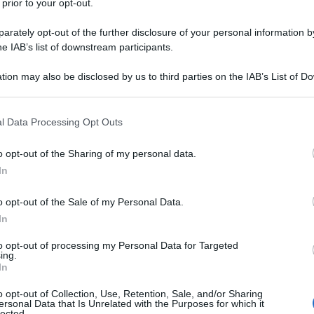
 prior to your opt-out.
rately opt-out of the further disclosure of your personal information by
 discutibili e altri opinabili alla base di una ricerca,
he IAB’s list of downstream participants.
ni risultato va sempre preso per le molle.
tion may also be disclosed by us to third parties on the IAB’s List of 
 that may further disclose it to other third parties.
n vecchio leader del centro sinistra giustificava il
 that this website/app uses one or more Google services and may gath
i all’euro come un enorme vantaggio economico
l Data Processing Opt Outs
including but not limited to your visit or usage behaviour. You may click 
o, che in quel passaggio si era verificata una perdita
 to Google and its third-party tags to use your data for below specifi
o opt-out of the Sharing of my personal data.
isto dei salari e delle pensioni.
ogle consent section.
In
tadini verso la Unione Europea? Risulta tra i più bassi
o opt-out of the Sale of my Personal Data.
 siano i successi elettorali di partiti e coalizioni
In
 maggioranza relativa tuttavia è ancora fiduciosa nel
to opt-out of processing my Personal Data for Targeted
zioni parlamentari ed economiche ma meno invece sul
ing.
In
une, eppure le notizie diffuse e i risultati dei
o diametralmente opposto.
o opt-out of Collection, Use, Retention, Sale, and/or Sharing
ersonal Data that Is Unrelated with the Purposes for which it
lected.