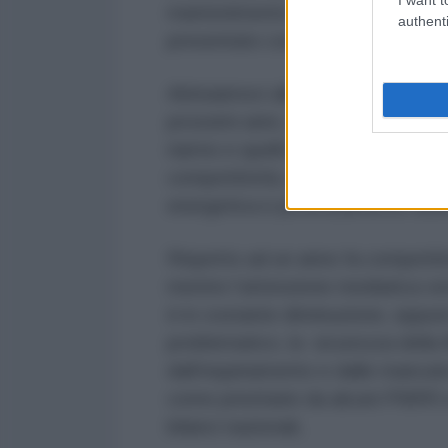
mantenimento della pace e della s
authenti
presentato come salvaguardia del
Abituiamoci allora a concetti prio
prossimi anni, i sondaggi sono semp
riarmo e quelli di natura securitar
competitività, economia e indust
energetica e potenziamento delle
Rispetto ad un anno fa competitiv
mentre l’attenzione mediatica ver
è in costante diminuzione, eppure 
problematico, la sicurezza della 
dall’inquinamento e dalle mancate
come prioritarie da alcuni PNRR
bilanci nazionali,