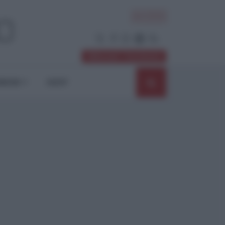
ACCEDI
Abbonati / Sostienici
NIONI
SHOP