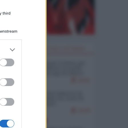
 third
Downstream
er and store
I PIÙ LETTI DELLA SETTIMANA
to grant or
ed purposes
Restare umani: la forma più
alta di ribellione al mondo
distopico di oggi (di Alberto
Bradanini)
19141
Ceuta: perché il Marocco fa
con noi quello che vuole (di
Alberto Negri)
12278
EUROPA