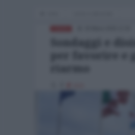
Home
Lavoro e Lotte sociali
26 Marzo 2025 12:30
EUROPA
Sondaggi e dis
per favorire e g
riarmo
1510