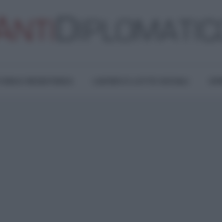
TURA E RESISTENZA
LAVORO E LOTTE SOCIALI
OPI