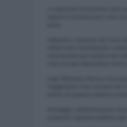
Le questioni economiche sono sa
eppure le proteste per il caro vita
paesi,
Inflazione e aumento del costo de
militari sono strettamente conness
mancheranno pur sempre dei soldi
stato sociale riducendone serviz
Urge diffondere fiducia e non paur
maggioranza sono convinti che il 
potere di acquisto risulta in cont
Sondaggi e disinformazione strat
preparare l’opinione pubblica agli 