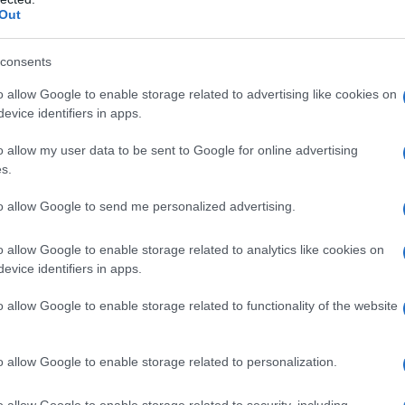
Out
opeo Roberta Metsola ha infatti dichiarato:
finché i nostri cittadini si sentano più al sicuro. Il
consents
 che ogni proposta sia audace e ambiziosa quanto
delle minacce che incombono sull’Europa. L’Europa
o allow Google to enable storage related to advertising like cookies on
evice identifiers in apps.
ssere calpestata domani.»
o allow my user data to be sent to Google for online advertising
be
all’Unione di assumere un ruolo più importante
s.
 e dai rischi legati alla sicurezza, la richiesta diventa
to allow Google to send me personalized advertising.
el Nord ed Est europeo e parrebbe in particolare tra
a, sarebbero le prime vittime sacrificali dei conflitti.
o allow Google to enable storage related to analytics like cookies on
evice identifiers in apps.
più ma è evidente: da una parte bisogna preparare
o allow Google to enable storage related to functionality of the website
l’altra diffondere stati d’animo favorevoli alla attiva
mo,
o allow Google to enable storage related to personalization.
adini comunitari riguarda il ruolo della Ue nel
o allow Google to enable storage related to security, including