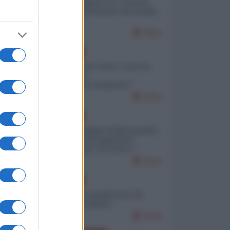
Quali sarebbero le “vittorie
ucraine” decantate dai media
italici?
9501
EUROPA
Invasione di Ceuta: cosa sta
accadendo
nell'enclave spagnola?
9153
EUROPA
Quando il figlio di Netanyahu
incitava "l'occupazione
musulmana" di Ceuta e
Melilla
8312
EUROPA
Geopolitica predatoria (di
Marco Travaglio)
8232