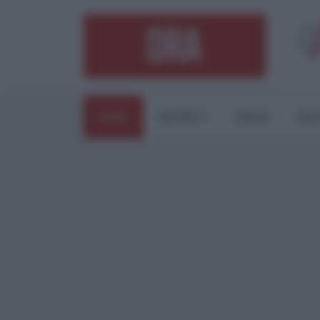
HOME
ESTERI
ITALIA
CUL