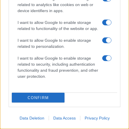
Cina si è presa il futuro dell'IA" (VIDEO)
related to analytics like cookies on web or
24 Giugno 2026 08:00
device identifiers in apps.
I want to allow Google to enable storage
related to functionality of the website or app.
#
RETHINK.POWER
I want to allow Google to enable storage
related to personalization.
di Alessandro Bartoloni
I want to allow Google to enable storage
related to security, including authentication
functionality and fraud prevention, and other
user protection.
Come finirebbe una guerra tra UE e
Russia? Tre scenari per il 2030 (e le
alternative alla linea dura)
CONFIRM
20 Luglio 2026 10:00
Data Deletion
Data Access
Privacy Policy