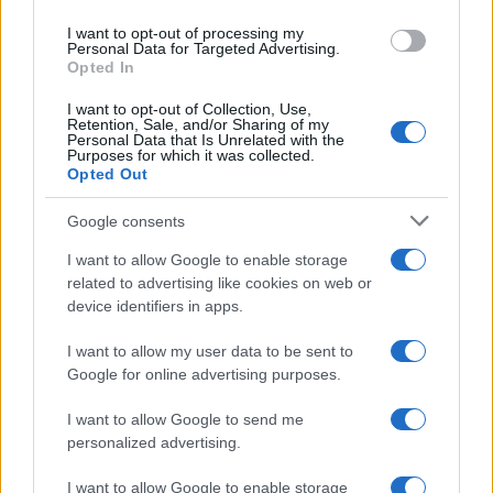
use your data for below specified purposes in below Google
I want to opt-out of processing my
consent section.
Personal Data for Targeted Advertising.
Opted In
I want to opt-out of Collection, Use,
Retention, Sale, and/or Sharing of my
Personal Data that Is Unrelated with the
Purposes for which it was collected.
Opted Out
Google consents
I want to allow Google to enable storage
#
GEOGRAFIE
DEL
POTERE
related to advertising like cookies on web or
device identifiers in apps.
di Fabio Massimo Paernti
I want to allow my user data to be sent to
Google for online advertising purposes.
I want to allow Google to send me
personalized advertising.
"Mentre noi giochiamo con i chatbot, la
I want to allow Google to enable storage