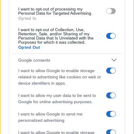
use your data for below specified purposes in below Google
I want to opt-out of processing my
consent section.
Personal Data for Targeted Advertising.
Opted In
I want to opt-out of Collection, Use,
Retention, Sale, and/or Sharing of my
Personal Data that Is Unrelated with the
Purposes for which it was collected.
Opted Out
Google consents
I want to allow Google to enable storage
related to advertising like cookies on web or
I PIÙ LETTI DELLA SETTIMANA
device identifiers in apps.
Restare umani: la forma più alta di ribellione al
I want to allow my user data to be sent to
mondo distopico di oggi (di Alberto Bradanini)
Google for online advertising purposes.
22770
I want to allow Google to send me
Ceuta: perché il Marocco fa con noi quello che vuole
personalized advertising.
(di Alberto Negri)
12766
I want to allow Google to enable storage