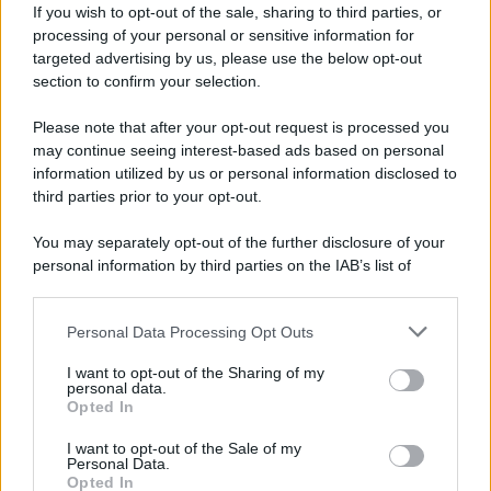
IL LIBRO DEL MESE
If you wish to opt-out of the sale, sharing to third parties, or
processing of your personal or sensitive information for
targeted advertising by us, please use the below opt-out
section to confirm your selection.
Please note that after your opt-out request is processed you
may continue seeing interest-based ads based on personal
information utilized by us or personal information disclosed to
third parties prior to your opt-out.
You may separately opt-out of the further disclosure of your
personal information by third parties on the IAB’s list of
downstream participants.
Personal Data Processing Opt Outs
This information may also be disclosed by us to third parties
on the IAB’s List of Downstream Participants that may further
I want to opt-out of the Sharing of my
disclose it to other third parties.
personal data.
Opted In
Please note that this website/app uses one or more Google
services and may gather and store information including but
I want to opt-out of the Sale of my
Personal Data.
not limited to your visit or usage behaviour. You may click to
Opted In
grant or deny consent to Google and its third-party tags to