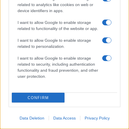
related to analytics like cookies on web or
device identifiers in apps.
I want to allow Google to enable storage
related to functionality of the website or app.
I want to allow Google to enable storage
related to personalization.
I want to allow Google to enable storage
related to security, including authentication
functionality and fraud prevention, and other
user protection.
CONFIRM
Data Deletion
Data Access
Privacy Policy