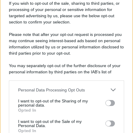
If you wish to opt-out of the sale, sharing to third parties, or
processing of your personal or sensitive information for
targeted advertising by us, please use the below opt-out
section to confirm your selection.
Please note that after your opt-out request is processed you
may continue seeing interest-based ads based on personal
information utilized by us or personal information disclosed to
third parties prior to your opt-out.
You may separately opt-out of the further disclosure of your
personal information by third parties on the IAB’s list of
downstream participants.
Personal Data Processing Opt Outs
This information may also be disclosed by us to third parties
on the IAB’s List of Downstream Participants that may further
I want to opt-out of the Sharing of my
disclose it to other third parties.
personal data.
Opted In
Please note that this website/app uses one or more Google
services and may gather and store information including but
I want to opt-out of the Sale of my
Personal Data.
not limited to your visit or usage behaviour. You may click to
Opted In
grant or deny consent to Google and its third-party tags to