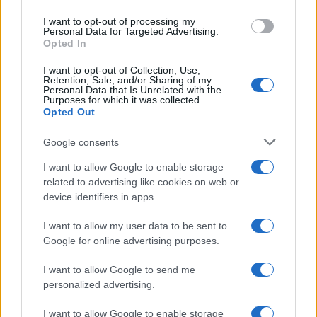
La governance cinese vista dai
use your data for below specified purposes in below Google
rappresentanti italiani e la visione dello
I want to opt-out of processing my
consent section.
sviluppo comune sino-italiano
Personal Data for Targeted Advertising.
Opted In
06 Agosto 2026 08:00
I want to opt-out of Collection, Use,
Retention, Sale, and/or Sharing of my
Personal Data that Is Unrelated with the
Purposes for which it was collected.
Opted Out
#
SCELTI
DAL
PEOPLE'S
DAILY
Google consents
I want to allow Google to enable storage
related to advertising like cookies on web or
device identifiers in apps.
I want to allow my user data to be sent to
Google for online advertising purposes.
Registro di ispezione di un drone
intelligente
I want to allow Google to send me
personalized advertising.
30 Luglio 2026 09:00
I want to allow Google to enable storage