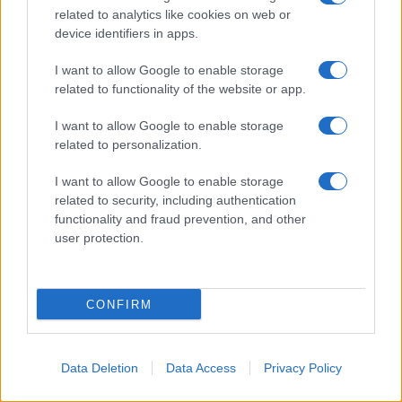
related to analytics like cookies on web or
device identifiers in apps.
#
LA
BELT
AND
ROAD
INITIATIVE
I want to allow Google to enable storage
related to functionality of the website or app.
I want to allow Google to enable storage
related to personalization.
I want to allow Google to enable storage
related to security, including authentication
Yunnan: Dove il tè incontra il caffè e la
functionality and fraud prevention, and other
macadamia profuma di futuro
user protection.
27 Ottobre 2025 10:00
CONFIRM
#
I
MEDIA
ALLA
GUERRA
Data Deletion
Data Access
Privacy Policy
di Francesco Santoianni