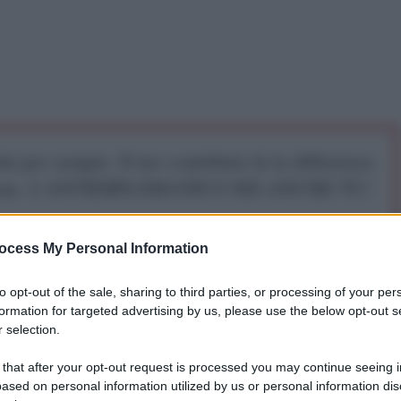
iti per sempre. Il tuo contributo fa la differenza:
mazione. L'ANTIDIPLOMATICO SEI ANCHE TU!
ocess My Personal Information
a 5€
Dona 15€
Scegli importo
to opt-out of the sale, sharing to third parties, or processing of your per
formation for targeted advertising by us, please use the below opt-out s
 selection.
o, Matteo Renzi, non raggiungere un'intesa sul TTIP
sco autogol". Lo riporta
Reuters.
 that after your opt-out request is processed you may continue seeing i
ased on personal information utilized by us or personal information dis