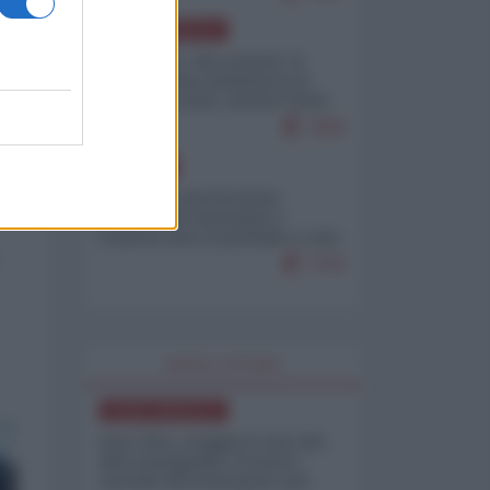
NORD-AMERICA
Il "mistero" dei numeri: il
governo Usa minimizza le
vittime in Iran, mentre fonti
interne...
7683
EUROPA
Mosca: le esercitazioni
nucleari di Germania e
Francia sono il preludio a una
guerra contro la Russia
7370
WORLD AFFAIRS
NORD-AMERICA
Iran-USA, scoppia il caso dei
dati manipolati: il nuovo
metodo del Pentagono per