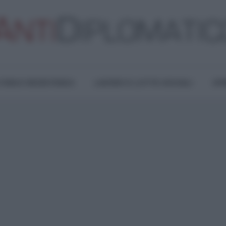
TURA E RESISTENZA
LAVORO E LOTTE SOCIALI
OPI