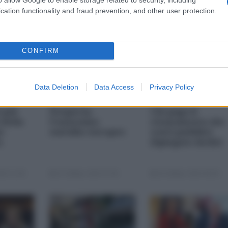
cation functionality and fraud prevention, and other user protection.
CONFIRM
Data Deletion
Data Access
Privacy Policy
i più
Nexperia,
Chi paga il
 della
l'ennesimo
risanamento dei
s-
suicidio europeo
conti pubblici
a
(Spiegato facile)
25 11:00
23 Ottobre 2025 07:00
20 Ottobre 2025 09:00