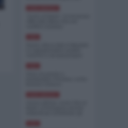
minimizzare le perdite
NORD-AMERICA
"Scorte al limite": il retroscena
CNN sulla difesa USA nel
conflitto iraniano
ASIA
Yemen, blocco Bab el-Mandab:
Le superpetroliere saudite
costrette a circumnavigare
l'Africa
ASIA
l'Iran era pronto a
bombardare l'Ucraina, cos'ha
fermato l'attacco
NORD-AMERICA
Guerra all'Iran, scorte USA al
limite: il Pentagono investe
miliardi per ricostituire gli
arsenali
ASIA