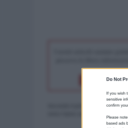
I nostri articoli saranno gratu
preserva la libera infor
Do Not Pr
Dona 1€
Don
If you wish 
sensitive in
confirm your
Secondo il primo ministro italian
entro l'anno sarebbe "un gogante
Please note
based ads b