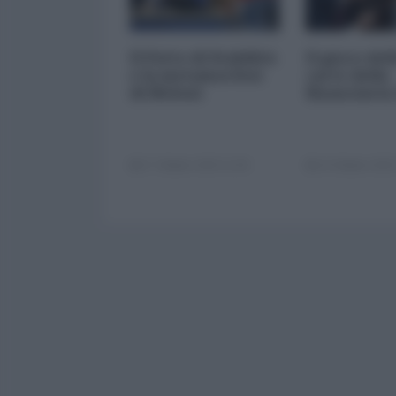
Il Patto di Stabilità
Il gioco del
e la metamorfosi
carte della
di Meloni
finanziaria
17 Ottobre 2025 11:00
14 Ottobre 2025