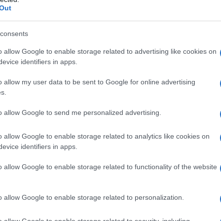
Abbonati!
Out
consents
pure effettua una donazione
o allow Google to enable storage related to advertising like cookies on
evice identifiers in apps.
a 5€
Dona 15€
Scegli importo
o allow my user data to be sent to Google for online advertising
s.
to allow Google to send me personalized advertising.
o allow Google to enable storage related to analytics like cookies on
evice identifiers in apps.
o allow Google to enable storage related to functionality of the website
o allow Google to enable storage related to personalization.
o allow Google to enable storage related to security, including