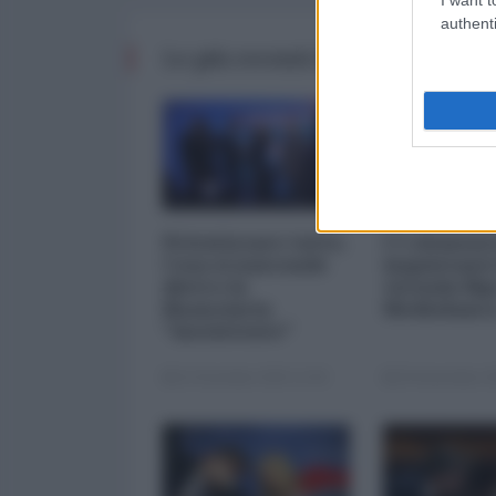
authenti
Le più recenti da Finanza
Privatizzare tutto.
I 5 element
Cosa si nasconde
inquietanti
dietro la
vicenda Mp
finanziaria
Mediobanc
"inesistente"
22 Dicembre 2025 12:00
29 Novembre 20