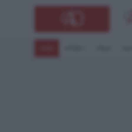
HOME
ESTERI
ITALIA
CUL