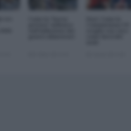
le tre
Come la "borsa
Dazi. Come la
privata" influisce
Commissione UE
 2026
sull'inflazione dei
sceglie con cura
generi alimentari
come farsi del
male
 22:00
05 Ottobre 2025 13:00
22 Agosto 2025 10:00