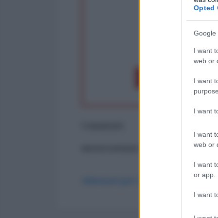
Opted 
Google 
op
I want t
web or d
Dona 1€
Don
I want t
purpose
I want 
Commenti
I want t
web or d
ancora nessun commento
I want t
or app.
Abbonati per commentare
I want t
I want t