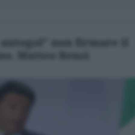
autogol" non firmare il
no. Matteo Renzi