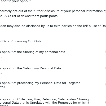
 prior to your opt-out.
iti arrivino ad un accordo con l'Estremo Oriente e che
rately opt-out of the further disclosure of your personal information by
TTIP", ha detto Renzi parlando alla conferenza sullo
he IAB’s list of downstream participants.
enze.
tion may also be disclosed by us to third parties on the IAB’s List of 
 chiarezza daremo più trasparenza e chiarezza.
 that may further disclose it to other third parties.
re], perché il prossimo sarà l'anno elettorale negli
 that this website/app uses one or more Google services and may gath
ogol per il nostro continente
".
l Data Processing Opt Outs
including but not limited to your visit or usage behaviour. You may click 
 to Google and its third-party tags to use your data for below specifi
o opt-out of the Sharing of my personal data.
ogle consent section.
ATTENZIONE!
In
o opt-out of the Sale of my Personal Data.
r reagire alla dittatura degli algoritmi.
In
iDiplomatico lede un tuo diritto fondamentale.
to opt-out of processing my Personal Data for Targeted
a vera informazione pluralista.
ing.
In
a alla nostra Lunga Marcia.
o opt-out of Collection, Use, Retention, Sale, and/or Sharing
ersonal Data that Is Unrelated with the Purposes for which it
lected.