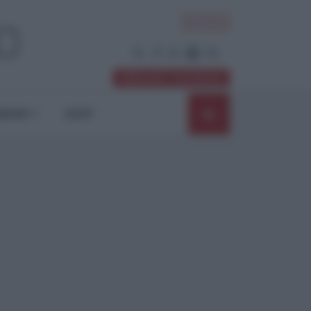
ACCEDI
Abbonati / Sostienici
NIONI
SHOP