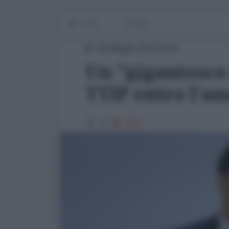
Home
Finanza
09 Maggio 2015 00:00
Un "gigantesco 
TTIP entro l'an
7854