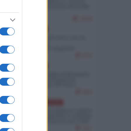
Quali sarebbero le “vittorie
ucraine” decantate dai media
italici?
10259
EUROPA
Invasione di Ceuta: cosa sta
accadendo
nell'enclave spagnola?
9222
EUROPA
Quando il figlio di Netanyahu
incitava "l'occupazione
musulmana" di Ceuta e
Melilla
8492
AMERICA LATINA
Dalla Convertibilità al "grillete
fiscal": l'Argentina si consegna
ai mercati (ancora una volta)
7817