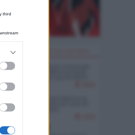
 third
Downstream
er and store
I PIÙ LETTI DELLA SETTIMANA
to grant or
ed purposes
Restare umani: la forma più
alta di ribellione al mondo
distopico di oggi (di Alberto
Bradanini)
20808
Ceuta: perché il Marocco fa
con noi quello che vuole (di
Alberto Negri)
12508
EUROPA