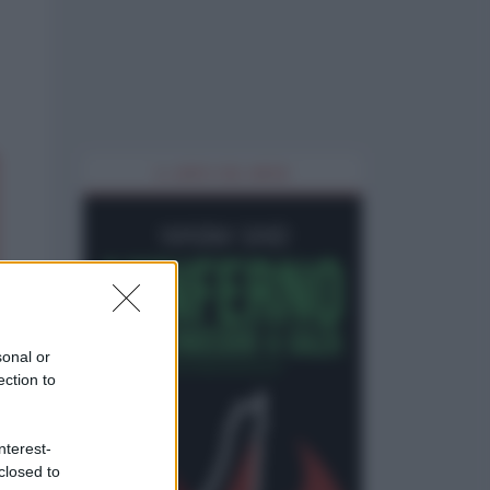
IL LIBRO DEL MESE
sonal or
ection to
nterest-
closed to