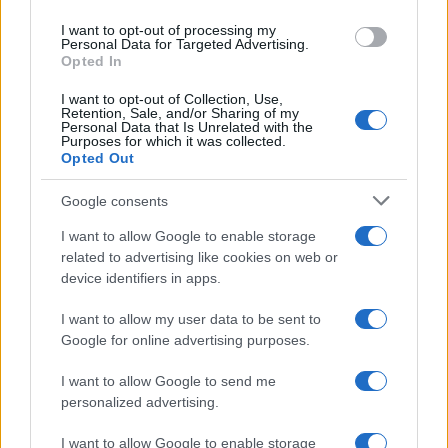
use your data for below specified purposes in below Google
I want to opt-out of processing my
consent section.
Personal Data for Targeted Advertising.
WORLD AFFAIRS
Opted In
NORD-AMERICA
I want to opt-out of Collection, Use,
Retention, Sale, and/or Sharing of my
Iran-USA, scoppia il caso dei dati manipolati: il
Personal Data that Is Unrelated with the
nuovo metodo del Pentagono per minimizzare le
Purposes for which it was collected.
perdite
Opted Out
NORD-AMERICA
Google consents
"Scorte al limite": il retroscena CNN sulla difesa USA
nel conflitto iraniano
I want to allow Google to enable storage
related to advertising like cookies on web or
ASIA
device identifiers in apps.
Yemen, blocco Bab el-Mandab: Le superpetroliere
saudite costrette a circumnavigare l'Africa
I want to allow my user data to be sent to
Google for online advertising purposes.
ASIA
l'Iran era pronto a bombardare l'Ucraina, cos'ha
I want to allow Google to send me
fermato l'attacco
personalized advertising.
NORD-AMERICA
I want to allow Google to enable storage