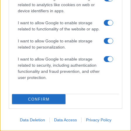
related to analytics like cookies on web or
device identifiers in apps.
WORLD AFFAIRS
I want to allow Google to enable storage
NORD-AMERICA
related to functionality of the website or app.
Iran-USA, scoppia il caso dei dati manipolati: il
nuovo metodo del Pentagono per minimizzare le
I want to allow Google to enable storage
perdite
related to personalization.
NORD-AMERICA
I want to allow Google to enable storage
"Scorte al limite": il retroscena CNN sulla difesa USA
related to security, including authentication
nel conflitto iraniano
functionality and fraud prevention, and other
user protection.
ASIA
Yemen, blocco Bab el-Mandab: Le superpetroliere
saudite costrette a circumnavigare l'Africa
CONFIRM
ASIA
l'Iran era pronto a bombardare l'Ucraina, cos'ha
fermato l'attacco
Data Deletion
Data Access
Privacy Policy
NORD-AMERICA