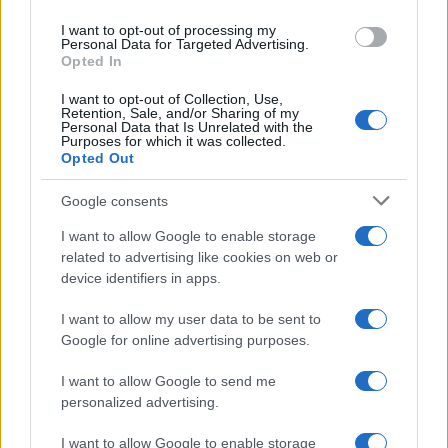
EUROPA
use your data for below specified purposes in below Google
I want to opt-out of processing my
Cina, Russia e Iran, io ve l’avevo detto (di Vito
consent section.
Personal Data for Targeted Advertising.
Petrocelli)
Opted In
9013
I want to opt-out of Collection, Use,
Retention, Sale, and/or Sharing of my
AMERICA LATINA
Personal Data that Is Unrelated with the
Purposes for which it was collected.
Dalla Convertibilità al "grillete fiscal": l'Argentina si
Opted Out
consegna ai mercati (ancora una volta)
8091
Google consents
EUROPA
I want to allow Google to enable storage
Mosca: le esercitazioni nucleari di Germania e
related to advertising like cookies on web or
Francia sono il preludio a una guerra contro la
device identifiers in apps.
Russia
7648
I want to allow my user data to be sent to
Google for online advertising purposes.
NORD-AMERICA
Chris Hedges - Don Corleone Trump
I want to allow Google to send me
personalized advertising.
7231
I want to allow Google to enable storage