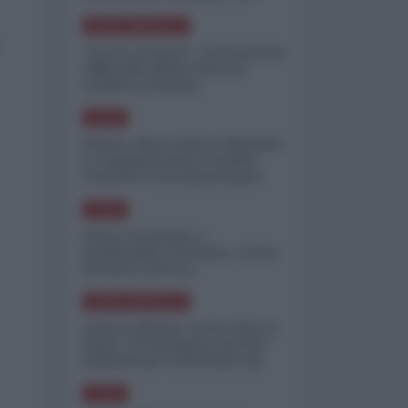
minimizzare le perdite
NORD-AMERICA
"Scorte al limite": il retroscena
CNN sulla difesa USA nel
conflitto iraniano
ASIA
Yemen, blocco Bab el-Mandab:
Le superpetroliere saudite
costrette a circumnavigare
l'Africa
ASIA
l'Iran era pronto a
bombardare l'Ucraina, cos'ha
fermato l'attacco
NORD-AMERICA
Guerra all'Iran, scorte USA al
limite: il Pentagono investe
miliardi per ricostituire gli
arsenali
ASIA