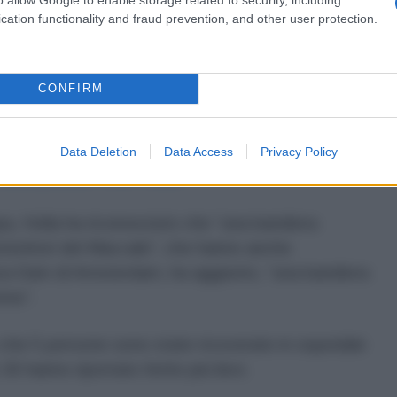
i.
cation functionality and fraud prevention, and other user protection.
The Grayzone, la portavoce della polizia di
fiutata di discutere gli attacchi documentati dei
CONFIRM
e veicoli della polizia olandese. “Non possiamo
il che significa che non siamo in grado di rispondere
ento”, ha dichiarato Roovers, rimandando invece a
Data Deletion
Data Access
Privacy Policy
ella polizia Peter Holla
.
pa, Holla ha riconosciuto che “una bandiera
ostenitori del Maccabi”, che hanno anche
azza Dam di Amsterdam, ha aggiunto, “una bandiera
amme”.
o che 5 persone sono state ricoverate in ospedale
0 hanno riportato ferite più lievi.