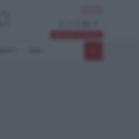
ACCEDI
Abbonati / Sostienici
NIONI
SHOP