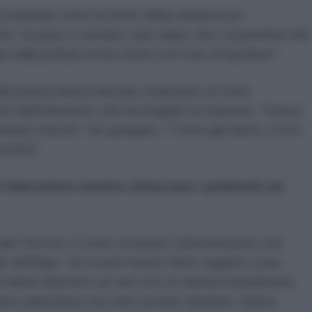
israeliani come la fonte della violenza ad
e “la pace è tornata” solo dopo che i sostenitori del
alla polizia ai loro hotel con l'uso di autobus”.
a polizia hanno lasciato trasparire un forte
rio dell'elemento che ha istigato la violenza: “Posso
ntano insicuri”, ha spiegato. “Come già detto, il loro
iorità”.
le telecamere mentre attaccano i poliziotti ad
cabi Tel Aviv si sono scontrati violentemente con
le dell'Ajax. Gli scontri hanno fatto seguito a una
ani hanno distrutto un taxi con un autista musulmano,
ere palestinesi da case private olandesi, hanno