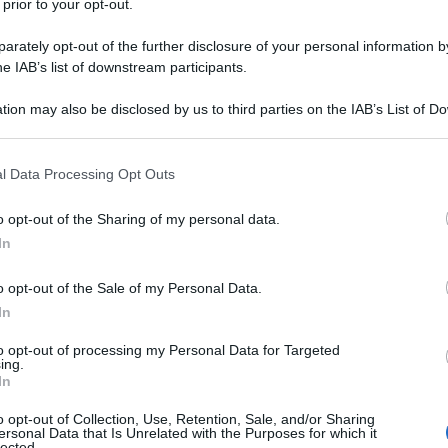
 prior to your opt-out.
rately opt-out of the further disclosure of your personal information by
he IAB’s list of downstream participants.
ne
tion may also be disclosed by us to third parties on the IAB’s List of 
 that may further disclose it to other third parties.
zato da un sedicenne e pubblicato su YouTube con il
 that this website/app uses one or more Google services and may gath
e riprese sul campo di una folla di ultras del
l Data Processing Opt Outs
including but not limited to your visit or usage behaviour. You may click 
no la caccia alle vittime, lanciano pali di metallo
 to Google and its third-party tags to use your data for below specifi
o opt-out of the Sharing of my personal data.
cciano i giornalisti e sono stati persino arrestati
ogle consent section.
In
izia sotto copertura.
o opt-out of the Sale of my Personal Data.
In
to opt-out of processing my Personal Data for Targeted
ing.
In
o opt-out of Collection, Use, Retention, Sale, and/or Sharing
ersonal Data that Is Unrelated with the Purposes for which it
lected.