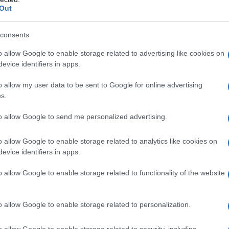
Out
consents
o allow Google to enable storage related to advertising like cookies on
evice identifiers in apps.
o allow my user data to be sent to Google for online advertising
s.
to allow Google to send me personalized advertising.
o allow Google to enable storage related to analytics like cookies on
evice identifiers in apps.
sidente degli Stati Uniti Joe Biden e il governo
o allow Google to enable storage related to functionality of the website
o la narrazione propagandistica israeliana secondo
ro stati vittime innocenti di un “pogrom” antisemita,
 riferito che gli hooligan israeliani hanno attaccato
o allow Google to enable storage related to personalization.
o copertura, oltre ad aver aggredito tassisti
o allow Google to enable storage related to security, including