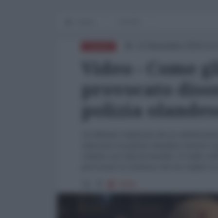
Home
OP-ED
12 Novembre 2024 14:
EUROPA
Video - Come gl
provocato disor
polizia olandes
Un filmato realizzato da un adolescent
attaccano la polizia olandese mentre co
vittime con tubi di metallo. Il video of
provocato la violenza che ha colpito la c
7978