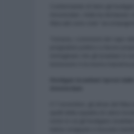
Confermando di fatto gli hooligan 
Amsterdam, Holla ha dichiarato ch
Maccabi sono stati “accompagnati d
Tuttavia, i commenti del capo dell
pregiudizio politico a favore prop
immaginare che gli israeliani si se
benessere è la nostra massima pr
Hooligan israeliani ripresi dal
Amsterdam
Il 7 novembre, gli ultras del Mac
quelli della squadra di calcio loca
notte in cui gli hooligans israeli
hanno strappato e bruciato bandi