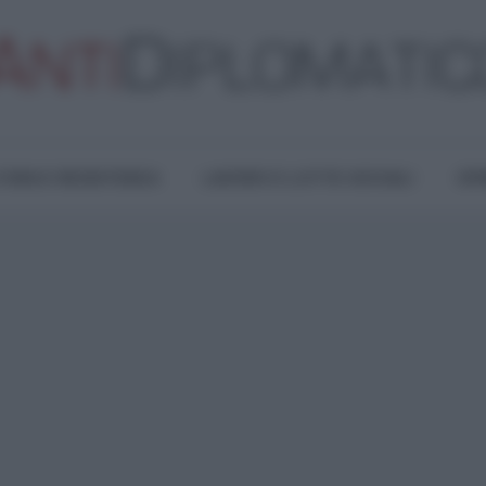
TURA E RESISTENZA
LAVORO E LOTTE SOCIALI
OPI