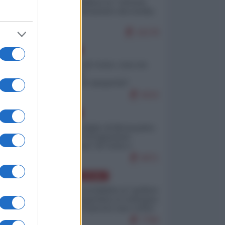
Quali sarebbero le “vittorie
ucraine” decantate dai media
italici?
10178
EUROPA
Invasione di Ceuta: cosa sta
accadendo
nell'enclave spagnola?
9210
EUROPA
Quando il figlio di Netanyahu
incitava "l'occupazione
musulmana" di Ceuta e
Melilla
8471
AMERICA LATINA
Dalla Convertibilità al "grillete
fiscal": l'Argentina si consegna
ai mercati (ancora una volta)
7790