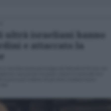
11
i ultrà israeliani hanno
dini e attaccato la
e
e su YouTube mostra gli hooligan del Maccabi di Tel Aviv che
lpiscono case private con pietre e danno la caccia alle loro
fre la prova più evidente che gli ultras israeliani hanno
ittà.