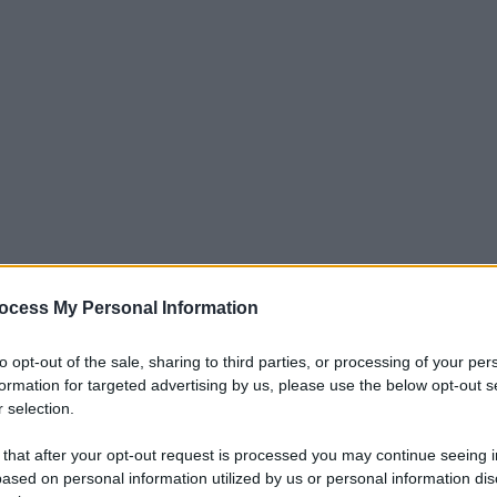
ocess My Personal Information
iti per sempre. Il tuo contributo fa la differenza:
to opt-out of the sale, sharing to third parties, or processing of your per
mazione. L'ANTIDIPLOMATICO SEI ANCHE TU!
formation for targeted advertising by us, please use the below opt-out s
 selection.
a 5€
Dona 15€
Scegli importo
 that after your opt-out request is processed you may continue seeing i
ased on personal information utilized by us or personal information dis