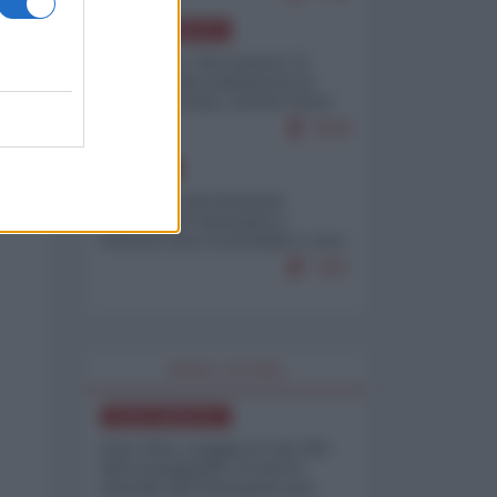
NORD-AMERICA
Il "mistero" dei numeri: il
governo Usa minimizza le
vittime in Iran, mentre fonti
interne...
7679
EUROPA
Mosca: le esercitazioni
nucleari di Germania e
Francia sono il preludio a una
guerra contro la Russia
7351
WORLD AFFAIRS
NORD-AMERICA
Iran-USA, scoppia il caso dei
dati manipolati: il nuovo
metodo del Pentagono per