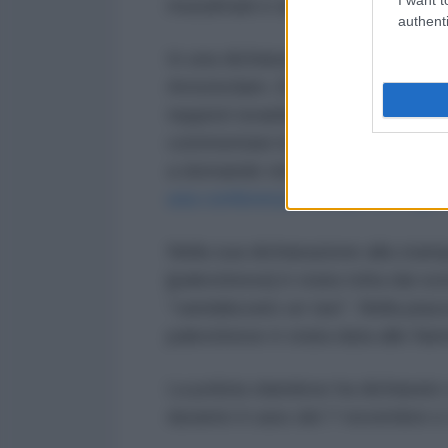
musulmani e altri cittadini olandes
authenti
In una dichiarazione rilasciata a 
Amsterdam, Eline Roovers, si è ri
teppisti israeliani contro agenti 
commentare le indagini in corso, 
a domande relative a questo mom
una conferenza stampa del capo d
Nella sua dichiarazione alla stam
[palestinese] è stata tolta dai s
“vandalizzato un taxi”. Nella pi
palestinese è stata data alle fi
La polizia olandese ha dichiarat
durante il caos del 7 novembre e 3