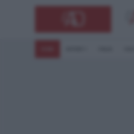
HOME
ESTERI
ITALIA
CUL