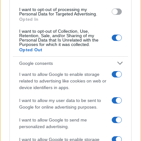
07 Agosto 2026 18:00
use your data for below specified purposes in below Google
I want to opt-out of processing my
consent section.
Personal Data for Targeted Advertising.
Opted In
#
STORIA
IN
DIRETTA
I want to opt-out of Collection, Use,
Retention, Sale, and/or Sharing of my
Personal Data that Is Unrelated with the
Purposes for which it was collected.
Opted Out
di Loretta Napoleoni
Google consents
I want to allow Google to enable storage
related to advertising like cookies on web or
device identifiers in apps.
"Black Rock non perde mai" – l'allarme di
Volpi sulla bolla tecnologica
I want to allow my user data to be sent to
Google for online advertising purposes.
27 Giugno 2026 16:24
I want to allow Google to send me
personalized advertising.
#
MONDISUD
I want to allow Google to enable storage