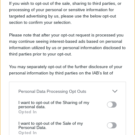
If you wish to opt-out of the sale, sharing to third parties, or
processing of your personal or sensitive information for
targeted advertising by us, please use the below opt-out
section to confirm your selection.
La Trilogia del Rimosso di Michelangelo
Please note that after your opt-out request is processed you
Severgnini, prodotta da l'AntiDiplomatico,
may continue seeing interest-based ads based on personal
interamente in chiaro
information utilized by us or personal information disclosed to
24 Luglio 2026 15:49
third parties prior to your opt-out.
You may separately opt-out of the further disclosure of your
personal information by third parties on the IAB’s list of
#
GENERAZIONE
ANTIDIPLOMATICA
downstream participants.
Personal Data Processing Opt Outs
This information may also be disclosed by us to third parties
on the IAB’s List of Downstream Participants that may further
I want to opt-out of the Sharing of my
disclose it to other third parties.
personal data.
Opted In
Please note that this website/app uses one or more Google
services and may gather and store information including but
I want to opt-out of the Sale of my
Personal Data.
not limited to your visit or usage behaviour. You may click to
Opted In
grant or deny consent to Google and its third-party tags to