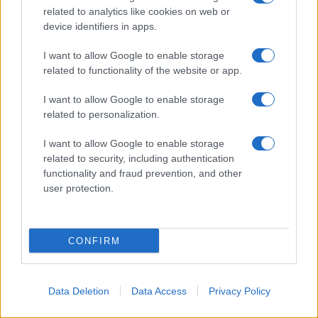
related to analytics like cookies on web or
#
ECONOMIA
E
DINTORNI
device identifiers in apps.
I want to allow Google to enable storage
di Giuseppe Masala
related to functionality of the website or app.
I want to allow Google to enable storage
related to personalization.
I want to allow Google to enable storage
related to security, including authentication
Gli Stati Uniti stanno perdendo “la Guerra
functionality and fraud prevention, and other
Mondiale a pezzi”?
user protection.
25 Giugno 2026 10:00
CONFIRM
#
EXODUS
Data Deletion
Data Access
Privacy Policy
di Michelangelo Severgnini