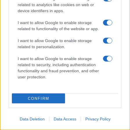
related to analytics like cookies on web or
device identifiers in apps.
I want to allow Google to enable storage
related to functionality of the website or app.
I want to allow Google to enable storage
related to personalization.
I want to allow Google to enable storage
related to security, including authentication
I PIÙ LETTI DELLA SETTIMANA
functionality and fraud prevention, and other
user protection.
Restare umani: la forma più alta di ribellione al
mondo distopico di oggi (di Alberto Bradanini)
22368
CONFIRM
Ceuta: perché il Marocco fa con noi quello che vuole
(di Alberto Negri)
Data Deletion
Data Access
Privacy Policy
12702