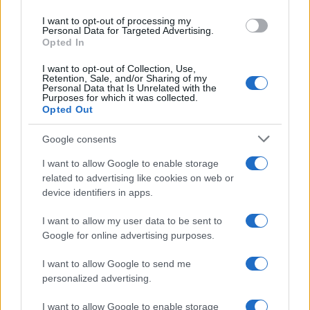
use your data for below specified purposes in below Google
I want to opt-out of processing my
consent section.
Personal Data for Targeted Advertising.
Opted In
I want to opt-out of Collection, Use,
Retention, Sale, and/or Sharing of my
Personal Data that Is Unrelated with the
Purposes for which it was collected.
Opted Out
Google consents
I want to allow Google to enable storage
related to advertising like cookies on web or
device identifiers in apps.
I want to allow my user data to be sent to
Google for online advertising purposes.
I want to allow Google to send me
personalized advertising.
I want to allow Google to enable storage