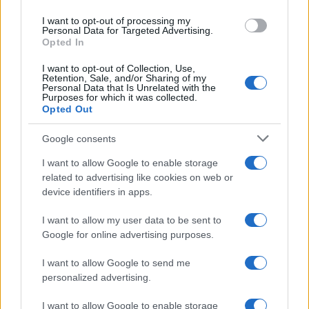
use your data for below specified purposes in below Google
I want to opt-out of processing my
consent section.
Personal Data for Targeted Advertising.
Opted In
I want to opt-out of Collection, Use,
Retention, Sale, and/or Sharing of my
Personal Data that Is Unrelated with the
Purposes for which it was collected.
Opted Out
Registro di ispezione di un drone
intelligente
Google consents
30 Luglio 2026 09:00
I want to allow Google to enable storage
related to advertising like cookies on web or
device identifiers in apps.
#
LA
BELT
AND
ROAD
INITIATIVE
I want to allow my user data to be sent to
Google for online advertising purposes.
I want to allow Google to send me
personalized advertising.
I want to allow Google to enable storage