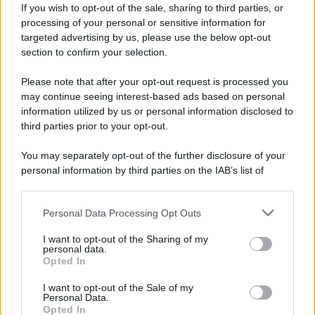
17 Ottobre 2025 13:00
If you wish to opt-out of the sale, sharing to third parties, or
processing of your personal or sensitive information for
targeted advertising by us, please use the below opt-out
section to confirm your selection.
#
UNA
FINESTRA
APERTA
Please note that after your opt-out request is processed you
may continue seeing interest-based ads based on personal
Una finestra aperta
information utilized by us or personal information disclosed to
third parties prior to your opt-out.
You may separately opt-out of the further disclosure of your
personal information by third parties on the IAB’s list of
downstream participants.
La governance cinese vista dai
rappresentanti italiani e la visione dello
Personal Data Processing Opt Outs
sviluppo comune sino-italiano
This information may also be disclosed by us to third parties
on the IAB’s List of Downstream Participants that may further
06 Agosto 2026 08:00
I want to opt-out of the Sharing of my
disclose it to other third parties.
personal data.
Opted In
Please note that this website/app uses one or more Google
services and may gather and store information including but
I want to opt-out of the Sale of my
#
SCELTI
DAL
PEOPLE'S
DAILY
Personal Data.
not limited to your visit or usage behaviour. You may click to
Opted In
grant or deny consent to Google and its third-party tags to