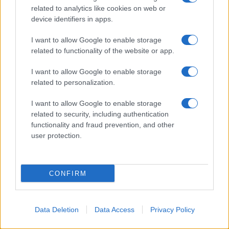
related to analytics like cookies on web or
device identifiers in apps.
Yunnan: Dove il tè incontra il caffè e la
macadamia profuma di futuro
I want to allow Google to enable storage
related to functionality of the website or app.
27 Ottobre 2025 10:00
I want to allow Google to enable storage
related to personalization.
#
I
MEDIA
ALLA
GUERRA
I want to allow Google to enable storage
related to security, including authentication
functionality and fraud prevention, and other
di Francesco Santoianni
user protection.
CONFIRM
Milioni di chiamate spam? Colpa dello
Stato che non c’è più
Data Deletion
Data Access
Privacy Policy
28 Luglio 2026 16:00