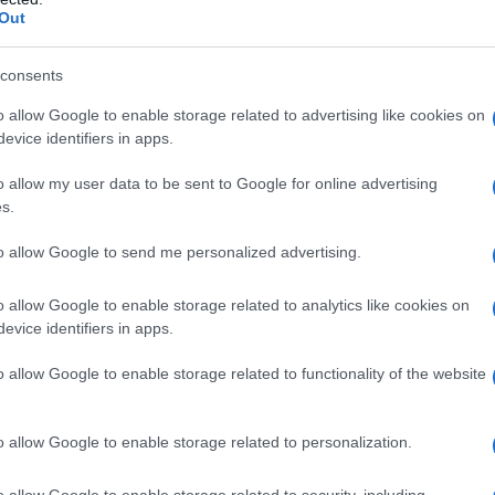
Out
 contro i civili e i nostri partner regionali; per
one e aumentare la sicurezza in queste vie navigabili
consents
ione e i mercantili".
o allow Google to enable storage related to advertising like cookies on
evice identifiers in apps.
_________________________________________
o allow my user data to be sent to Google for online advertising
O DEL SUPPORTO DI TUTTI
s.
to allow Google to send me personalized advertising.
nea nel sostenere attivamente tutti i progetti di
o allow Google to enable storage related to analytics like cookies on
evice identifiers in apps.
ad" - prigioniera palestinese - (Edizioni Q in
o allow Google to enable storage related to functionality of the website
i) sosterrete i prossimi progetti di "Gazzella"
o allow Google to enable storage related to personalization.
dotto/2091/
o allow Google to enable storage related to security, including