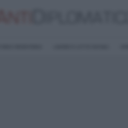
TURA E RESISTENZA
LAVORO E LOTTE SOCIALI
OPI