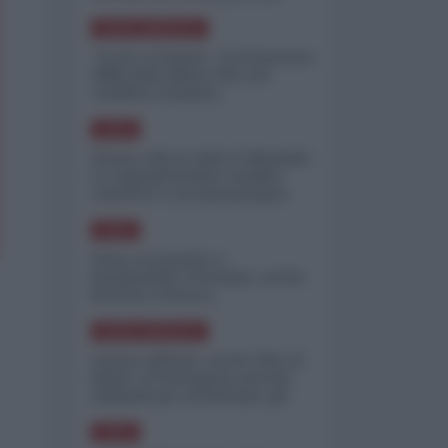
minimizzare le perdite
NORD-AMERICA
"Scorte al limite": il retroscena
CNN sulla difesa USA nel
conflitto iraniano
ASIA
Yemen, blocco Bab el-Mandab:
Le superpetroliere saudite
costrette a circumnavigare
l'Africa
ASIA
l'Iran era pronto a
bombardare l'Ucraina, cos'ha
fermato l'attacco
NORD-AMERICA
Guerra all'Iran, scorte USA al
limite: il Pentagono investe
miliardi per ricostituire gli
arsenali
ASIA