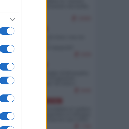
Quali sarebbero le “vittorie
ucraine” decantate dai media
italici?
10069
EUROPA
Invasione di Ceuta: cosa sta
_____________________
accadendo
nell'enclave spagnola?
9208
EUROPA
Quando il figlio di Netanyahu
incitava "l'occupazione
musulmana" di Ceuta e
Melilla
8446
AMERICA LATINA
Dalla Convertibilità al "grillete
fiscal": l'Argentina si consegna
ai mercati (ancora una volta)
7766