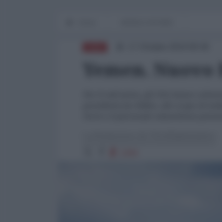
Home
WORLD AFFAIRS
17 Ottobre 2024 09:45
ASIA
Yemen. Nuovo
Per il raid aereo, gli USA hanno schiera
presidente Joe Biden, allo scopo di ind
forze e il personale statunitense presen
La Redazione de l'AntiDiplomatico
1264