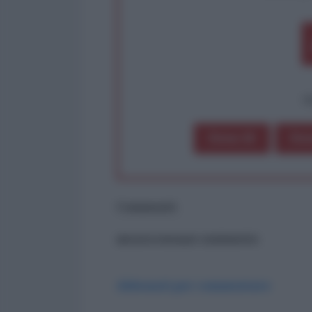
op
Dona 1€
Don
Commenti
ancora nessun commento
Abbonati per commentare