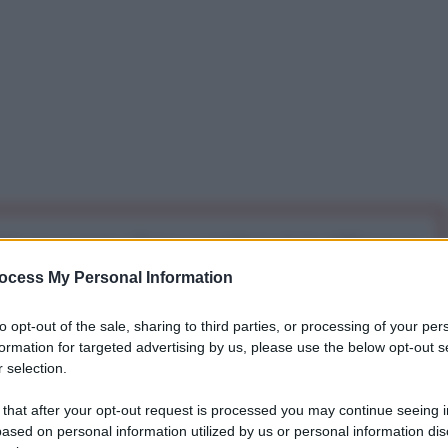
iti per sempre. Il tuo contributo fa la differenza:
mazione. L'ANTIDIPLOMATICO SEI ANCHE TU!
ocess My Personal Information
to opt-out of the sale, sharing to third parties, or processing of your per
a 5€
Dona 15€
Scegli importo
formation for targeted advertising by us, please use the below opt-out s
 selection.
 that after your opt-out request is processed you may continue seeing i
ased on personal information utilized by us or personal information dis