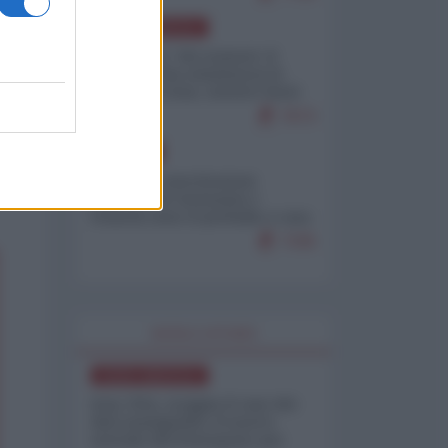
NORD-AMERICA
Il "mistero" dei numeri: il
governo Usa minimizza le
vittime in Iran, mentre fonti
interne...
7673
EUROPA
Mosca: le esercitazioni
nucleari di Germania e
Francia sono il preludio a una
guerra contro la Russia
7335
WORLD AFFAIRS
NORD-AMERICA
Iran-USA, scoppia il caso dei
dati manipolati: il nuovo
metodo del Pentagono per