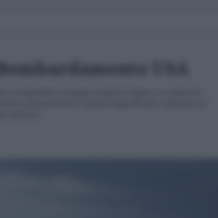
 Bombardamento USA
to i bombardieri strategici stealth B-2 Spirit, su ordine del
ebolire ulteriormente le capacità degli Houthi e difendere le
ti nell'area.