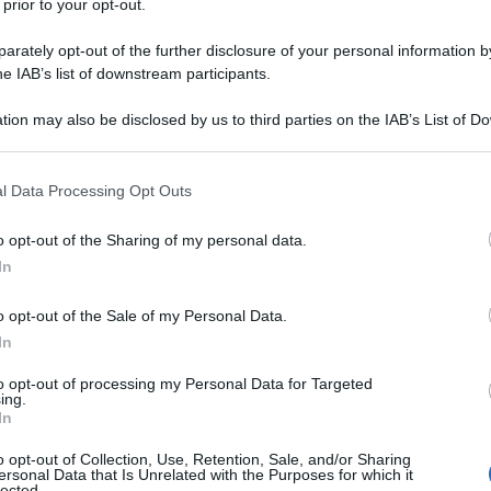
 prior to your opt-out.
 alla Difesa Lloyd Austin, la scorsa notte, le forze
rately opt-out of the further disclosure of your personal information by
un attacco che ha colpito cinque strutture
he IAB’s list of downstream participants.
emen, dove erano situati presumibilmente
tion may also be disclosed by us to third parties on the IAB’s List of 
i attacchi contro le navi nella regione.
 that may further disclose it to other third parties.
chierato i bombardieri strategici stealth B-2 Spirit, su
 that this website/app uses one or more Google services and may gath
l Data Processing Opt Outs
including but not limited to your visit or usage behaviour. You may click 
allo scopo di indebolire ulteriormente le capacità
 to Google and its third-party tags to use your data for below specifi
o opt-out of the Sharing of my personal data.
e il personale statunitense presenti nell'area.
ogle consent section.
In
ella capacità degli Stati Uniti di attaccare strutture
o opt-out of the Sale of my Personal Data.
tenere fuori dalla nostra portata, non importa quanto
In
rzate o fortificate”, ha precisato Austin, aggiungendo
to opt-out of processing my Personal Data for Targeted
la capacità degli Stati Uniti di condurre attacchi
ing.
In
quando necessario, sempre e ovunque".
o opt-out of Collection, Use, Retention, Sale, and/or Sharing
ersonal Data that Is Unrelated with the Purposes for which it
n "non esiterà ad agire per difendere vite e beni
lected.