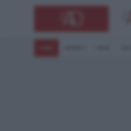
HOME
ESTERI
ITALIA
CUL