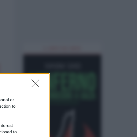
IL LIBRO DEL MESE
sonal or
ection to
nterest-
closed to