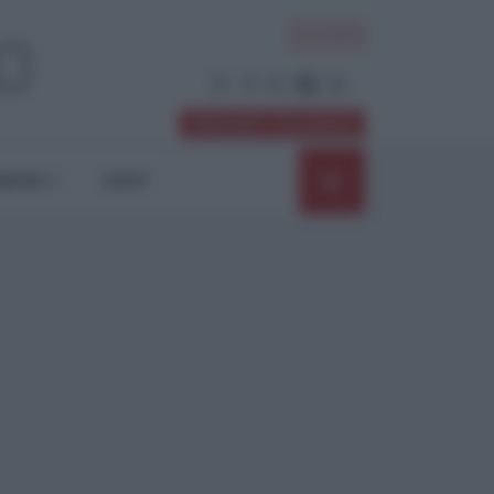
ACCEDI
Abbonati / Sostienici
NIONI
SHOP