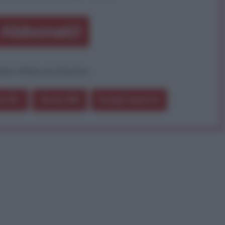
Abbonati!
pure effettua una donazione
a 5€
Dona 15€
Scegli importo