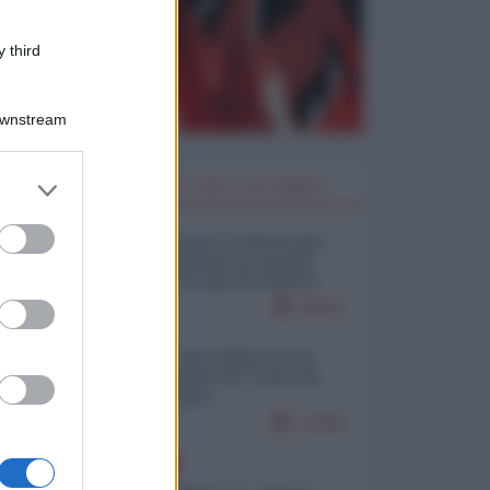
 third
Downstream
er and store
I PIÙ LETTI DELLA SETTIMANA
to grant or
ed purposes
Restare umani: la forma più
alta di ribellione al mondo
distopico di oggi (di Alberto
Bradanini)
20311
Ceuta: perché il Marocco fa
con noi quello che vuole (di
Alberto Negri)
12445
EUROPA