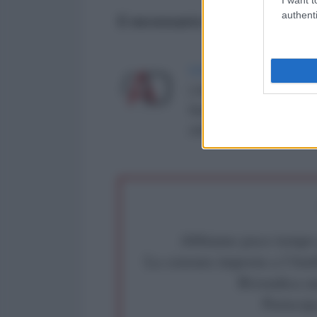
authenti
È necessario il contributo di tu
LA REDAZIONE DE L'ANT
L'AntiDiplomatico è una te
Roma al n° 162/2015 del re
critica: info@lantidiplomat
Abbiamo poco tempo pe
La censura imposta a l'Ant
Rivendica un
Partecip