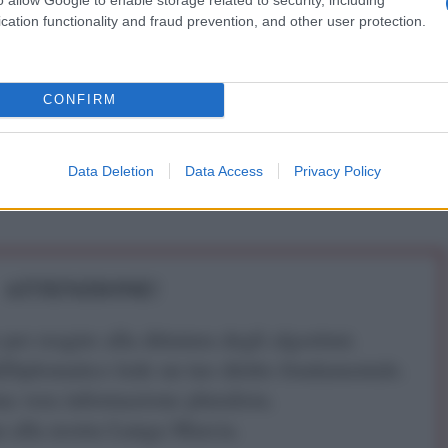
cation functionality and fraud prevention, and other user protection.
tti. Grazie
IDIPLOMATICO
CONFIRM
stata registrata in data 08/09/2015 presso il Tribunale civile di
gistro di stampa. Per ogni informazione, richiesta, consiglio e
Data Deletion
Data Access
Privacy Policy
ico.it
ATTENZIONE!
r reagire alla dittatura degli algoritmi.
iDiplomatico lede un tuo diritto fondamentale.
a vera informazione pluralista.
a alla nostra Lunga Marcia.