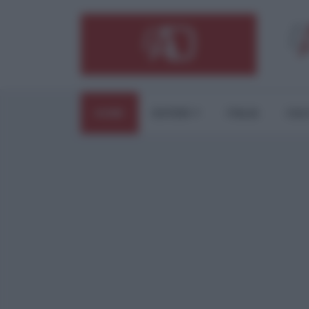
HOME
ESTERI
ITALIA
CUL