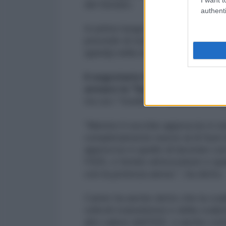
del Senato.
authenti
In primo luogo, Carter ha detto ch
prevede di sostenere le "forze sir
qaeda) nella riconquista di Raqqa
Il segretario ha anche detto c
armare la "Syrian Arab Coaliti
tra cui i "moderati" ribelli di cui s
"Mentre il vecchio approccio è st
completamente nuove al di fuori del
approccio è quello di lavorare co
l'ISIS, e fornire attrezzature e 
con la potenza aerea ", ha detto
Carter ha anche detto che la coa
velivoli statunitensi e della coal
alto valore dell'ISIS e anche cont