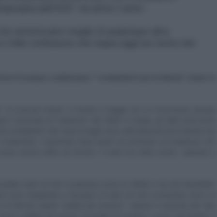
nanziaria dell'ISIS", ha detto Carter.
che sintetizzano meglio di qualunque altro
e folle confusione che regna oggi nei vertici del
forzi di armare e addestrare i "combattenti per la libertà” siriani si
ire “un esercito siriano” è iniziato a maggio con un comunicato stampa
re il processo di “selezione” dei ribelli. In estate, gli Stati Uniti erano
 60 combattenti. Nel mese di luglio sono stati attaccati da Al Qaeda che
 A settembre, il generale Lloyd Austin ha ammesso al Congresso che
rano ancora attivi sul terreno. Il resto era stato ucciso, catturato o
ncellare tutto ciò che si presenta come un ribelle e ora che Hezbollah,
heran sono impegnate a marciare su tutto ciò che si presenta come un
 di rifornire questi “soldati per procura”. Questo è assurdo per due
 armi a soldati che stanno cercando di uccidere i russi e gli iraniani, il