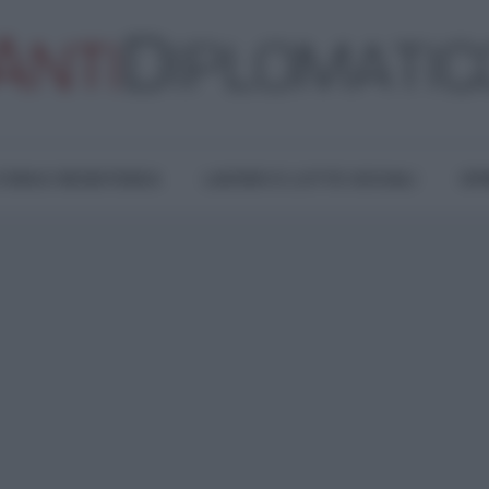
TURA E RESISTENZA
LAVORO E LOTTE SOCIALI
OPI