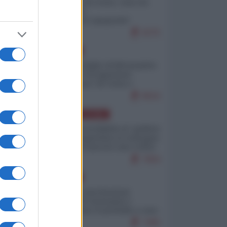
Invasione di Ceuta: cosa sta
accadendo
nell'enclave spagnola?
9275
EUROPA
Quando il figlio di Netanyahu
incitava "l'occupazione
musulmana" di Ceuta e
Melilla
8616
AMERICA LATINA
Dalla Convertibilità al "grillete
fiscal": l'Argentina si consegna
ai mercati (ancora una volta)
7904
EUROPA
Mosca: le esercitazioni
nucleari di Germania e
Francia sono il preludio a una
guerra contro la Russia
7495