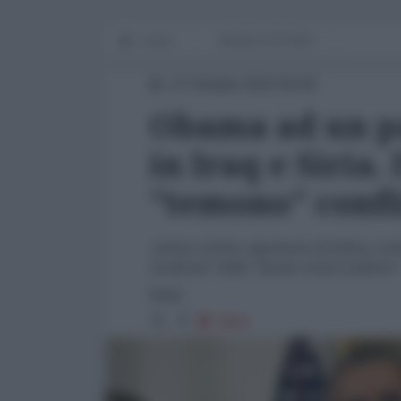
Home
WORLD AFFAIRS
27 Ottobre 2015 00:00
Obama ad un pa
in Iraq e Siria.
"temono" confli
Ashton Carter, segretario di Difesa, con
moderati" della "Syrian Arab Coalition"
fonte:
3804