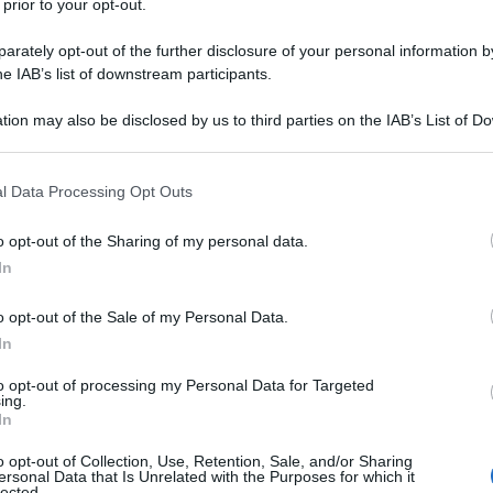
 prior to your opt-out.
rately opt-out of the further disclosure of your personal information by
ella Casa Bianca hanno raccomandato al presidente
he IAB’s list of downstream participants.
ane più vicino alle zone di combattimento in
tion may also be disclosed by us to third parties on the IAB’s List of 
riamente valutando l'opzione, un segnale che la
 that may further disclose it to other third parties.
fatta con l'operazione contro lo stato islamico e la
 a favore della presenza militare USA in questo e in
 that this website/app uses one or more Google services and may gath
l Data Processing Opt Outs
 Washington Post'.
I giornalisti fanno riferimento alle
including but not limited to your visit or usage behaviour. You may click 
no parlato a condizione di anonimato "perché le
 to Google and its third-party tags to use your data for below specifi
o opt-out of the Sharing of my personal data.
ogle consent section.
"
In
sidente potrebbe valutare è sotto esame da parte dei
o opt-out of the Sale of my Personal Data.
nziale, inclusi i segretari della Difesa e di Stato,
In
delle opzioni sarebbe integrare truppe statunitensi
to opt-out of processing my Personal Data for Targeted
da sarebbe quella di
inviare truppe americane più
ing.
to in Iraq e Siria.
In
o opt-out of Collection, Use, Retention, Sale, and/or Sharing
i una serie di incontri in cui è stato affrontato
ersonal Data that Is Unrelated with the Purposes for which it
lected.