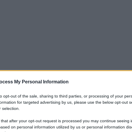
ocess My Personal Information
iti per sempre. Il tuo contributo fa la differenza:
mazione. L'ANTIDIPLOMATICO SEI ANCHE TU!
to opt-out of the sale, sharing to third parties, or processing of your per
formation for targeted advertising by us, please use the below opt-out s
 selection.
a 5€
Dona 15€
Scegli importo
 that after your opt-out request is processed you may continue seeing i
ased on personal information utilized by us or personal information dis