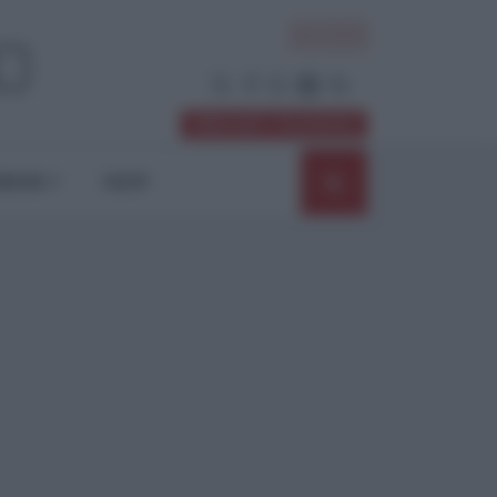
ACCEDI
Abbonati / Sostienici
NIONI
SHOP