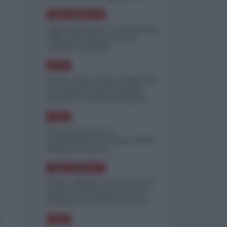
minimizzare le perdite
NORD-AMERICA
"Scorte al limite": il retroscena
CNN sulla difesa USA nel
conflitto iraniano
ASIA
Yemen, blocco Bab el-Mandab:
Le superpetroliere saudite
costrette a circumnavigare
l'Africa
ASIA
l'Iran era pronto a
bombardare l'Ucraina, cos'ha
fermato l'attacco
NORD-AMERICA
Guerra all'Iran, scorte USA al
limite: il Pentagono investe
miliardi per ricostituire gli
arsenali
ASIA