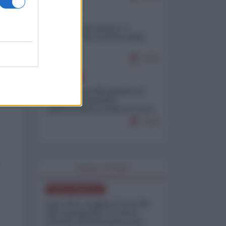
ITALIA
Il turismo di massa e i
"risvegli" del Corriere della
sera
7270
EUROPA
Petro accusa Netanyahu di
essere responsabile
"dell'invasione civile di Ceuta
da parte dei marocchini"
7120
WORLD AFFAIRS
NORD-AMERICA
Iran-USA, scoppia il caso dei
dati manipolati: il nuovo
metodo del Pentagono per