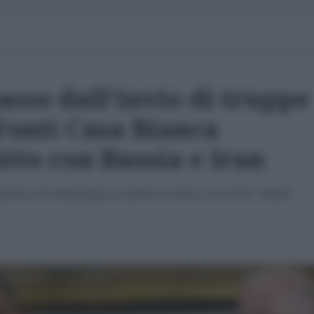
sso dall'invio di truppe
 Fonti Casa Bianca
tto con Russia e Iran
ferma che Washington riarmerà inoltre i terroristi "ribelli