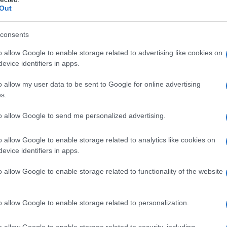
bbe prendere una decisione questa settimana.
Out
anno necessari per porre in essere il cambiamento
consents
on è molto elevato, assicurano le fonti citate. Un
i sostengono che le misure studiate potrebbero
o allow Google to enable storage related to advertising like cookies on
 Damasco e le forze russe e iraniane, che sostengono
evice identifiers in apps.
o allow my user data to be sent to Google for online advertising
s.
ossibile aumento del numero di attacchi alle
etrolio dello Stato Islamico, che sono le principali
to allow Google to send me personalized advertising.
ti di estrazione e vendita di petrolio sul mercato
ime tra i civili, soprattutto in caso di utilizzo di
o allow Google to enable storage related to analytics like cookies on
 campagna aerea più aggressiva potrebbe peggiorare
evice identifiers in apps.
ria in Siria e in Iraq.
o allow Google to enable storage related to functionality of the website
er
ha descritto come l'esercito americano preveda di
 islamico in Iraq e Siria.
"I cambiamenti che
o allow Google to enable storage related to personalization.
ere descritti da quello che io chiamo le 'tre
detto Carter davanti al Comitato dei Servizi Armati
o allow Google to enable storage related to security, including