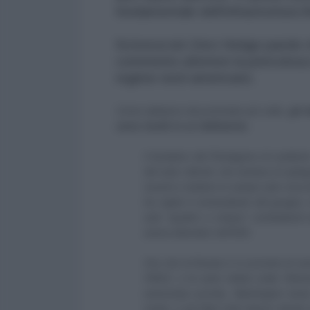
fondamentale dell'infrastruttura fi
Scriveva ieri Zero Hedge parole 
commento ulteriore la pericolosa 
regime nord-americano.
Come abbiamo documentato più volte,
gli s
sono risolti in un fallimento.
Il tentativo del Pentagono di costitu
del tutto ridicolo che tentava di spiega
riusciti a mettere in campo solo circa
ha rapito il comandante del gruppo.
solo "quattro o cinque" combattenti e
aveva disertato nell’ISIS.
Ora che la Russia è in procinto di ca
l'IRGC, e le varie milizie sciite Te
estremista sunnita, Washington tenta
motivi, i) gli Stati Uniti stanno dando