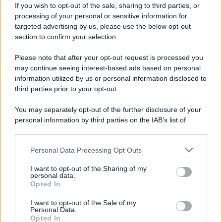
Volpi sulla bolla tecnologica
If you wish to opt-out of the sale, sharing to third parties, or
27 Giugno 2026 16:24
processing of your personal or sensitive information for
targeted advertising by us, please use the below opt-out
section to confirm your selection.
Please note that after your opt-out request is processed you
#
MONDISUD
may continue seeing interest-based ads based on personal
information utilized by us or personal information disclosed to
third parties prior to your opt-out.
di Fabrizio Verde
You may separately opt-out of the further disclosure of your
personal information by third parties on the IAB’s list of
downstream participants.
Dalla Convertibilità al "grillete fiscal":
Personal Data Processing Opt Outs
This information may also be disclosed by us to third parties
l'Argentina si consegna ai mercati (ancora
on the IAB’s List of Downstream Participants that may further
una volta)
I want to opt-out of the Sharing of my
disclose it to other third parties.
personal data.
01 Agosto 2026 19:07
Opted In
Please note that this website/app uses one or more Google
services and may gather and store information including but
I want to opt-out of the Sale of my
Personal Data.
not limited to your visit or usage behaviour. You may click to
Opted In
grant or deny consent to Google and its third-party tags to