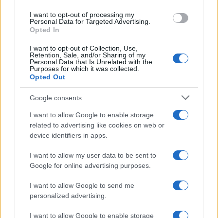
use your data for below specified purposes in below Google
I want to opt-out of processing my
NORD-AMERICA
consent section.
Personal Data for Targeted Advertising.
"Qualcuno ha qualche idea?": il surreale appello del
Opted In
Pentagono su come continuare la guerra contro
l'Iran
I want to opt-out of Collection, Use,
Retention, Sale, and/or Sharing of my
3738
Personal Data that Is Unrelated with the
Purposes for which it was collected.
Opted Out
Google consents
WORLD AFFAIRS
I want to allow Google to enable storage
NORD-AMERICA
related to advertising like cookies on web or
Iran-USA, scoppia il caso dei dati manipolati: il
device identifiers in apps.
nuovo metodo del Pentagono per minimizzare le
perdite
I want to allow my user data to be sent to
Google for online advertising purposes.
NORD-AMERICA
"Scorte al limite": il retroscena CNN sulla difesa USA
I want to allow Google to send me
nel conflitto iraniano
personalized advertising.
ASIA
I want to allow Google to enable storage