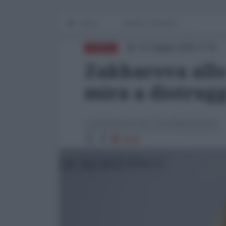
Home
WORLD AFFAIRS
21 Giugno 2025 17:51
RUSSIA
Zakharova allo
mira a distrug
La Redazione de l'AntiDiplomatico
5505