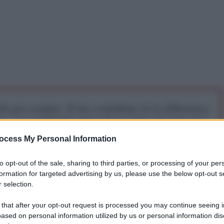
iti per sempre. Il tuo contributo fa la differenza:
mazione. L'ANTIDIPLOMATICO SEI ANCHE TU!
ocess My Personal Information
a 5€
Dona 15€
Scegli importo
to opt-out of the sale, sharing to third parties, or processing of your per
formation for targeted advertising by us, please use the below opt-out s
 selection.
ll'Occidente non è tanto la Russia quanto la
 that after your opt-out request is processed you may continue seeing i
E, ha
dichiarato
ai giornalisti la portavoce del
ased on personal information utilized by us or personal information dis