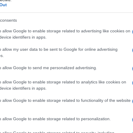
Out
ATTENZIONE!
consents
r reagire alla dittatura degli algoritmi.
o allow Google to enable storage related to advertising like cookies on
evice identifiers in apps.
iDiplomatico lede un tuo diritto fondamentale.
a vera informazione pluralista.
o allow my user data to be sent to Google for online advertising
s.
a alla nostra Lunga Marcia.
to allow Google to send me personalized advertising.
Abbonati!
o allow Google to enable storage related to analytics like cookies on
evice identifiers in apps.
o allow Google to enable storage related to functionality of the website
pure effettua una donazione
o allow Google to enable storage related to personalization.
a 5€
Dona 15€
Scegli importo
o allow Google to enable storage related to security, including