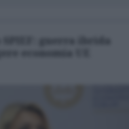
 SPIEF: guerra ibrida
gere economia UE