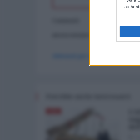
authenti
Commenti
ancora nessun commento
Abbonati per commentare
Potrebbe anche interessarti
L'A
ASIA
sog
del
03