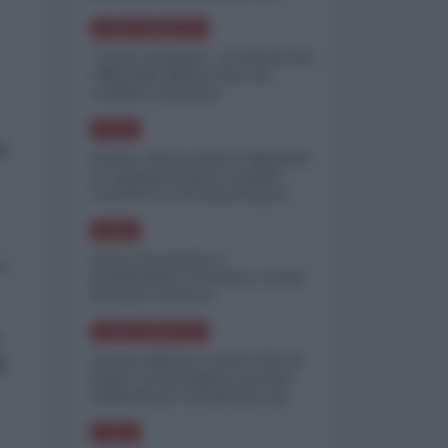
minimizzare le perdite
NORD-AMERICA
"Scorte al limite": il retroscena
CNN sulla difesa USA nel
conflitto iraniano
ASIA
o
Yemen, blocco Bab el-Mandab:
Le superpetroliere saudite
costrette a circumnavigare
l'Africa
ASIA
l'Iran era pronto a
 è
bombardare l'Ucraina, cos'ha
fermato l'attacco
NORD-AMERICA
e
Guerra all'Iran, scorte USA al
a
limite: il Pentagono investe
miliardi per ricostituire gli
arsenali
ASIA