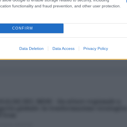
cation functionality and fraud prevention, and other user protection.
CONFIRM
Data Deletion
Data Access
Privacy Policy
NALISI DEL MESE - Da attore regionale a
getto globale: la trasformazione strategic
l'Iran
 Agosto 2026 07:00