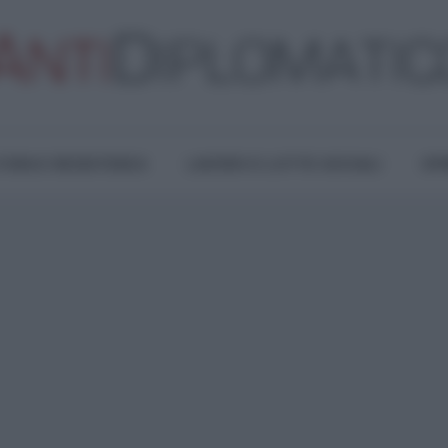
TURA E RESISTENZA
LAVORO E LOTTE SOCIALI
OPI