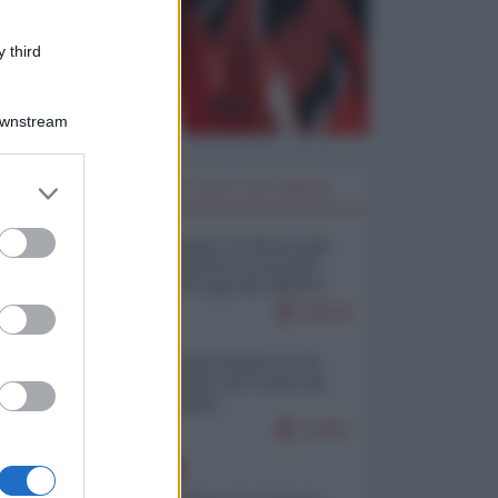
 third
Downstream
er and store
I PIÙ LETTI DELLA SETTIMANA
to grant or
ed purposes
Restare umani: la forma più
alta di ribellione al mondo
distopico di oggi (di Alberto
Bradanini)
20519
Ceuta: perché il Marocco fa
con noi quello che vuole (di
Alberto Negri)
12457
EUROPA