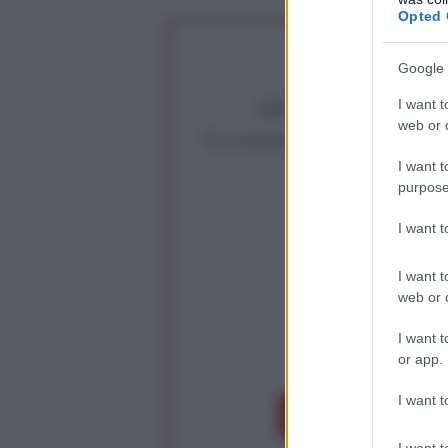
Opted 
Google 
Abbiamo poco tempo pe
I want t
web or d
La censura imposta a l'Ant
Rivendica un
I want t
purpose
Partecip
I want 
I want t
web or d
I want t
op
or app.
I want t
Dona 1€
Don
I want t