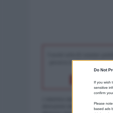
I nostri articoli saranno gratu
preserva la libera infor
Do Not Pr
Dona 1€
Don
If you wish 
sensitive in
confirm your
L'obiettivo della guerra ibrida de
Please note
distruzione dell'economia dell'U
based ads b