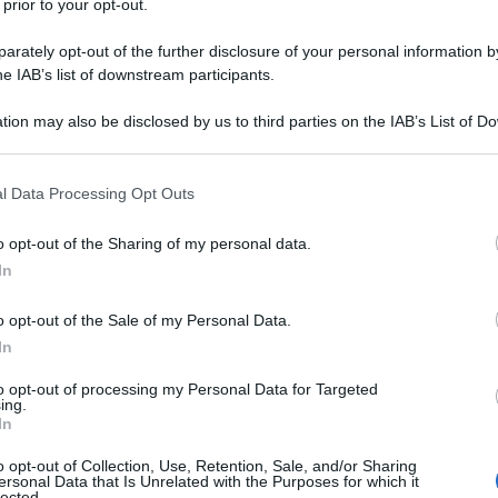
harova
a margine del Forum economico
 prior to your opt-out.
o (SPIEF).
rately opt-out of the further disclosure of your personal information by
he IAB’s list of downstream participants.
tivi di questa guerra ibrida non sia solo la
'Unione Europea
. L'UE è diventata troppo forte e
tion may also be disclosed by us to third parties on the IAB’s List of 
 that may further disclose it to other third parties.
curo, il dollaro no. Era necessario influenzarlo in
diplomatica.
 that this website/app uses one or more Google services and may gath
l Data Processing Opt Outs
including but not limited to your visit or usage behaviour. You may click 
 to Google and its third-party tags to use your data for below specifi
l'Occidente è stato in grado di influenzare
o opt-out of the Sharing of my personal data.
ogle consent section.
In
pei.
o opt-out of the Sale of my Personal Data.
In
IDIPLOMATICO
stata registrata in data 08/09/2015 presso il Tribunale civile di
to opt-out of processing my Personal Data for Targeted
ing.
gistro di stampa. Per ogni informazione, richiesta, consiglio e
In
ico.it
o opt-out of Collection, Use, Retention, Sale, and/or Sharing
ersonal Data that Is Unrelated with the Purposes for which it
lected.