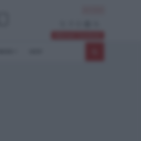
ACCEDI
Abbonati / Sostienici
NIONI
SHOP