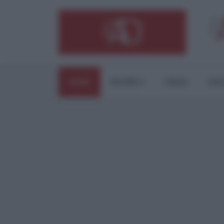
HOME
ESTERI
ITALIA
CUL