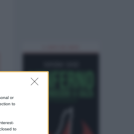
IL LIBRO DEL MESE
sonal or
ection to
nterest-
closed to