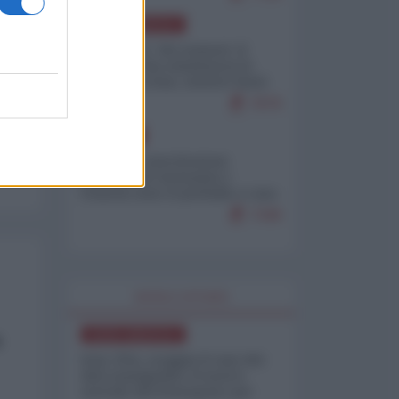
NORD-AMERICA
Il "mistero" dei numeri: il
governo Usa minimizza le
vittime in Iran, mentre fonti
interne...
7679
EUROPA
Mosca: le esercitazioni
nucleari di Germania e
Francia sono il preludio a una
guerra contro la Russia
7349
WORLD AFFAIRS
a
NORD-AMERICA
Iran-USA, scoppia il caso dei
dati manipolati: il nuovo
metodo del Pentagono per