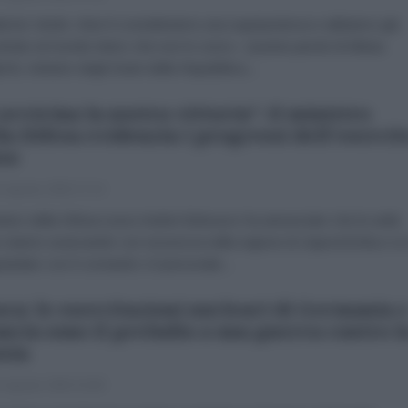
brizio Verde «Non li consideriamo una superpotenza e abbiamo già
trato al mondo intero che non lo sono». Queste parole di Abbas
chi, ministro degli Esteri della Repubblica...
 avvicina la nostra vittoria": il ministro
la Difesa evidenzia i progressi dell'esercit
so
 Agosto 2026 17:14
nistro della Difesa russo Andrei Belousov ha annunciato che le unità
 stanno avanzando con sicurezza nella regione di Zaporizhzhia e si
atulato con il comando e il personale...
ca: le esercitazioni nucleari di Germania 
ncia sono il preludio a una guerra contro l
sia
 Agosto 2026 15:09