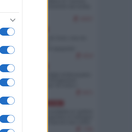
Quali sarebbero le “vittorie
ucraine” decantate dai media
italici?
10157
EUROPA
Invasione di Ceuta: cosa sta
accadendo
nell'enclave spagnola?
9210
EUROPA
Quando il figlio di Netanyahu
incitava "l'occupazione
musulmana" di Ceuta e
Melilla
8471
AMERICA LATINA
Dalla Convertibilità al "grillete
fiscal": l'Argentina si consegna
ai mercati (ancora una volta)
7786