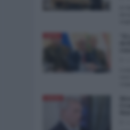
di Fa
dimos
Aragh
"Si
RUSSIA
del
rus
01
Il mi
russe
congr
Mos
EUROPA
Fra
Rus
01