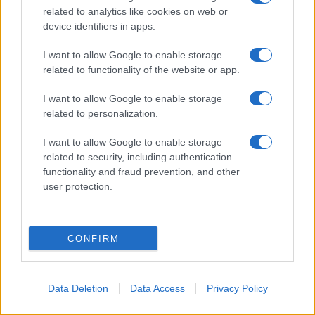
related to analytics like cookies on web or
device identifiers in apps.
“Non c’è stato un dollaro americano speso
I want to allow Google to enable storage
in Europa e nella Nato che non abbia
related to functionality of the website or app.
servito gli interessi americani”. Intervista
al gen. Fabio Mini
I want to allow Google to enable storage
related to personalization.
17 Aprile 2026 18:00
I want to allow Google to enable storage
related to security, including authentication
functionality and fraud prevention, and other
user protection.
CONFIRM
Data Deletion
Data Access
Privacy Policy