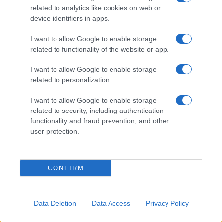
related to analytics like cookies on web or
device identifiers in apps.
I want to allow Google to enable storage
related to functionality of the website or app.
I want to allow Google to enable storage
related to personalization.
I want to allow Google to enable storage
IL LIBRO DEL MESE
related to security, including authentication
functionality and fraud prevention, and other
user protection.
CONFIRM
Data Deletion
Data Access
Privacy Policy