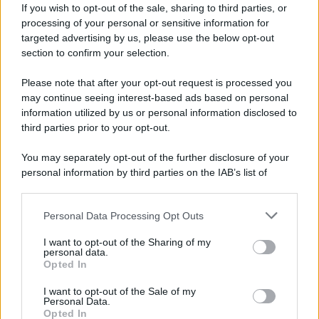
If you wish to opt-out of the sale, sharing to third parties, or
processing of your personal or sensitive information for
targeted advertising by us, please use the below opt-out
section to confirm your selection.
Please note that after your opt-out request is processed you
may continue seeing interest-based ads based on personal
information utilized by us or personal information disclosed to
third parties prior to your opt-out.
Agnoletto: "Media e scienza al servizio di
You may separately opt-out of the further disclosure of your
Big Pharma"
personal information by third parties on the IAB’s list of
downstream participants.
Personal Data Processing Opt Outs
This information may also be disclosed by us to third parties
on the IAB’s List of Downstream Participants that may further
I want to opt-out of the Sharing of my
22 Dicembre 2021 17:38
disclose it to other third parties.
personal data.
Opted In
Please note that this website/app uses one or more Google
services and may gather and store information including but
I want to opt-out of the Sale of my
Personal Data.
not limited to your visit or usage behaviour. You may click to
Opted In
grant or deny consent to Google and its third-party tags to