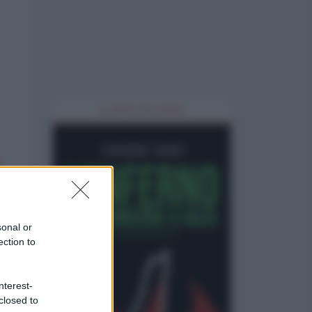
IL LIBRO DEL MESE
sonal or
ection to
nterest-
closed to