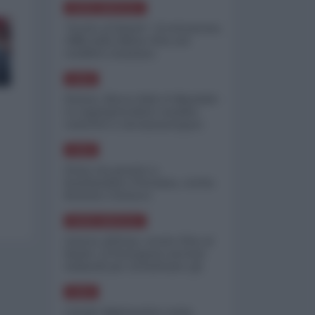
NORD-AMERICA
"Scorte al limite": il retroscena
CNN sulla difesa USA nel
conflitto iraniano
ASIA
Yemen, blocco Bab el-Mandab:
Le superpetroliere saudite
costrette a circumnavigare
l'Africa
ASIA
l'Iran era pronto a
bombardare l'Ucraina, cos'ha
fermato l'attacco
NORD-AMERICA
Guerra all'Iran, scorte USA al
limite: il Pentagono investe
miliardi per ricostituire gli
arsenali
ASIA
Canale diplomatico resta