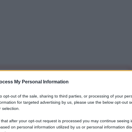
iti per sempre. Il tuo contributo fa la differenza:
ocess My Personal Information
mazione. L'ANTIDIPLOMATICO SEI ANCHE TU!
to opt-out of the sale, sharing to third parties, or processing of your per
formation for targeted advertising by us, please use the below opt-out s
a 5€
Dona 15€
Scegli importo
 selection.
 that after your opt-out request is processed you may continue seeing i
ased on personal information utilized by us or personal information dis