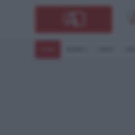
HOME
ESTERI
ITALIA
CUL