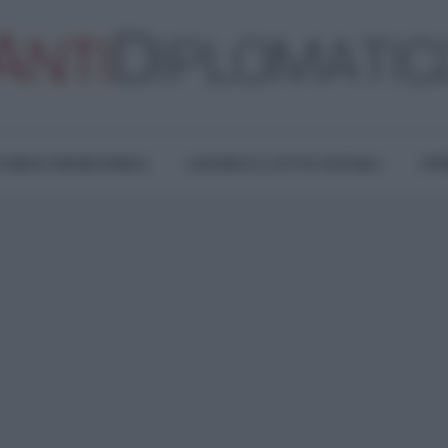
TURA E RESISTENZA
LAVORO E LOTTE SOCIALI
OPI