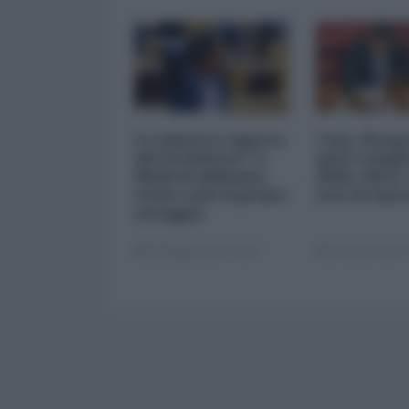
La sinistra riparta
Cina, Hong
dai lockdown? A
quel compl
Madrid abbiamo
delle elites
avuto solo il primo
non fa mai 
assaggio
05 Maggio 2021 10:00
31 Marzo 2021 