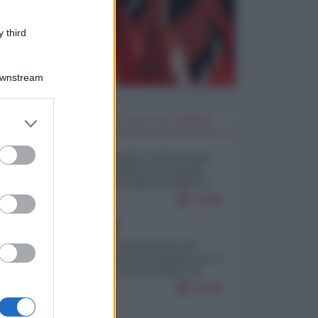
 third
Downstream
er and store
I PIÙ LETTI DELLA SETTIMANA
to grant or
ed purposes
Restare umani: la forma più
alta di ribellione al mondo
distopico di oggi (di Alberto
Bradanini)
23695
EUROPA
La mappa di Eurostat che
smonta tutte le storielle che vi
raccontano sul turismo di
massa
15593
ITALIA