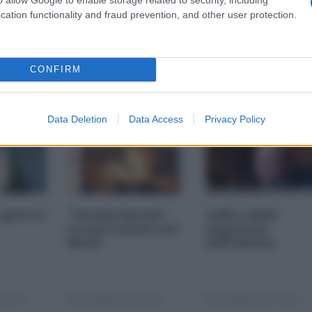
cation functionality and fraud prevention, and other user protection.
CONFIRM
Data Deletion
Data Access
Privacy Policy
 guerra
"Israele brucia".
Galli o della
La narrazione nel
negazione
Reich
dell'umano
 12:00
11 Maggio 2021 11:00
07 Maggio 2021 14:12