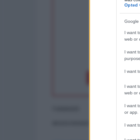
Rivendica un
Opted 
Partecip
Google 
I want t
web or d
I want t
purpose
op
I want 
Dona 1€
Don
I want t
web or d
I want t
Commenti
or app.
ancora nessun commento
I want t
I want t