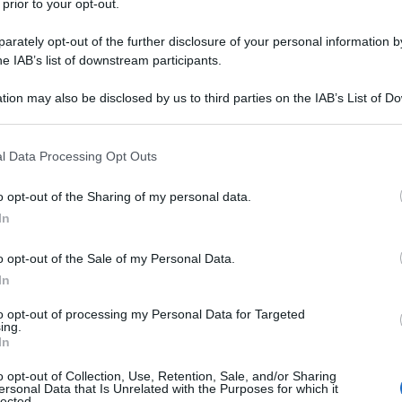
 prior to your opt-out.
la storia, a cui spetta il merito di aver portato un
rately opt-out of the further disclosure of your personal information by
i "ipo-colonia" a potenza globale, portando (quasi)
he IAB’s list of downstream participants.
berazione nazionale, celebra il bicentenario della
tion may also be disclosed by us to third parties on the IAB’s List of 
ù volte di tradimento e passaggio al capitalismo, le
 that may further disclose it to other third parties.
 alla guida della Cina popolare portano sul
 that this website/app uses one or more Google services and may gath
gittima tale commemorazione: 800 milioni di persone
l Data Processing Opt Outs
including but not limited to your visit or usage behaviour. You may click 
 to Google and its third-party tags to use your data for below specifi
o opt-out of the Sharing of my personal data.
ogle consent section.
In
o opt-out of the Sale of my Personal Data.
In
ATTENZIONE!
to opt-out of processing my Personal Data for Targeted
ing.
In
r reagire alla dittatura degli algoritmi.
iDiplomatico lede un tuo diritto fondamentale.
o opt-out of Collection, Use, Retention, Sale, and/or Sharing
ersonal Data that Is Unrelated with the Purposes for which it
lected.