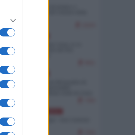
Il turismo di massa e i
"risvegli" del Corriere della
sera
11024
EUROPA
Cina, Russia e Iran, io ve
l’avevo detto (di Vito
Petrocelli)
9911
EUROPA
Petro accusa Netanyahu di
essere responsabile
"dell'invasione civile di Ceuta
da parte dei marocchini"
7350
NORD-AMERICA
Chris Hedges - Don Corleone
Trump
7293