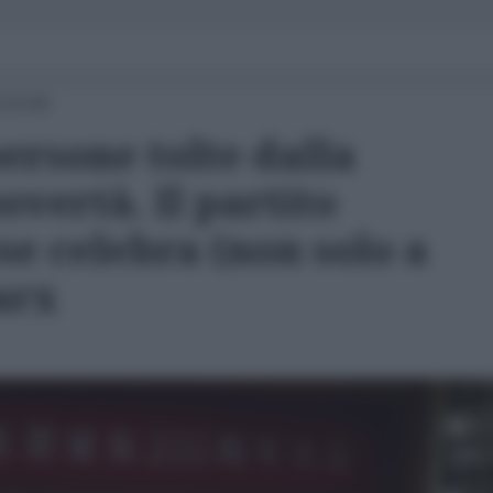
 10:00
persone tolte dalla
overtà. Il partito
e celebra (non solo a
arx