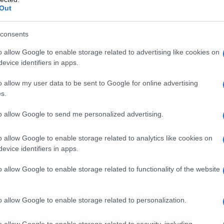
a vera informazione pluralista.
Out
a alla nostra Lunga Marcia.
consents
Abbonati!
o allow Google to enable storage related to advertising like cookies on
evice identifiers in apps.
o allow my user data to be sent to Google for online advertising
s.
pure effettua una donazione
to allow Google to send me personalized advertising.
a 5€
Dona 15€
Scegli importo
o allow Google to enable storage related to analytics like cookies on
evice identifiers in apps.
o allow Google to enable storage related to functionality of the website
o allow Google to enable storage related to personalization.
o allow Google to enable storage related to security, including