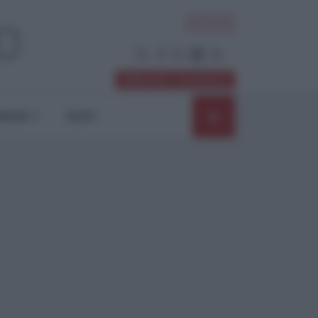
ACCEDI
Abbonati / Sostienici
NIONI
SHOP