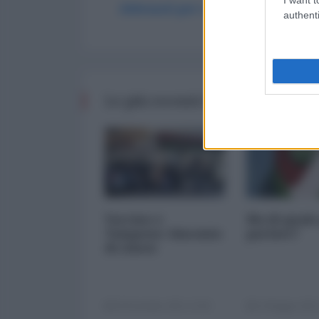
Abbonati per commentare
authenti
Le più recenti da Tianxia
Vaccino e
Ma di quale
Tampone: binomio
parlate?
di classe
20 Dicembre 2021 13:00
13 Maggio 2021