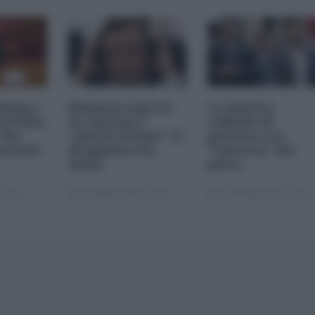
 Kong e
Riunioni segrete
La sinistra
ottismo
in caserma e
radicale di
 che
"partiti al buio": il
governo e la
notizia
draghismo ha
"salvezza" del
inizio
paese
12:00
12 Febbraio 2021 12:00
19 Gennaio 2021 12:00