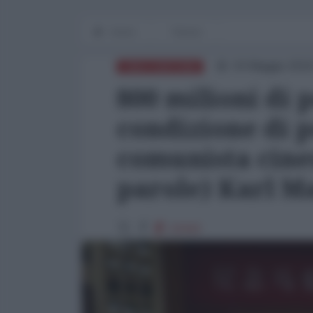
Home
Tianxia
04 Maggio 2018
CINA E DINTORNI
800 milioni di 
condizione di p
comunista cines
parole) Karl M
10444