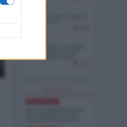
EUROPA
Ceuta, perché non mi aspetto
più nulla dall'UE
7009
EUROPA
Email trapelate: così i vertici
dell'MI5 hanno spinto per
mettere al bando l'IRGC
iraniano
5303
WORLD AFFAIRS
NORD-AMERICA
Iran-USA, scoppia il caso dei
dati manipolati: il nuovo
metodo del Pentagono per
minimizzare le perdite