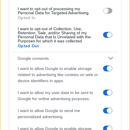
use your data for below specified purposes in below Google
I want to opt-out of processing my
consent section.
Personal Data for Targeted Advertising.
Opted In
31 Luglio 2026 12:30
I want to opt-out of Collection, Use,
Retention, Sale, and/or Sharing of my
Personal Data that Is Unrelated with the
Purposes for which it was collected.
Opted Out
Google consents
I want to allow Google to enable storage
related to advertising like cookies on web or
device identifiers in apps.
I want to allow my user data to be sent to
Google for online advertising purposes.
Le favolette dei Milei italiani (di Alessandro
I want to allow Google to send me
Volpi)
personalized advertising.
I want to allow Google to enable storage