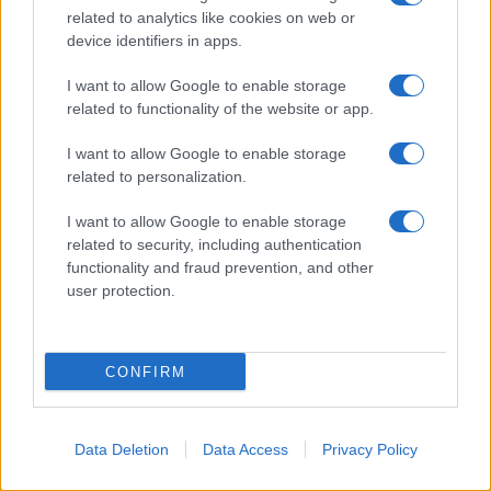
related to analytics like cookies on web or
device identifiers in apps.
31 Luglio 2026 12:00
I want to allow Google to enable storage
related to functionality of the website or app.
I want to allow Google to enable storage
related to personalization.
I want to allow Google to enable storage
related to security, including authentication
functionality and fraud prevention, and other
user protection.
Ceuta, 3 punti fermi per evitare confusioni
CONFIRM
ideologiche (di Andrea Zhok)
Data Deletion
Data Access
Privacy Policy