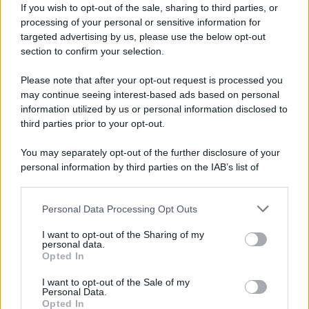
If you wish to opt-out of the sale, sharing to third parties, or
processing of your personal or sensitive information for
16 Giugno 2026 12:00
targeted advertising by us, please use the below opt-out
section to confirm your selection.
Please note that after your opt-out request is processed you
may continue seeing interest-based ads based on personal
information utilized by us or personal information disclosed to
third parties prior to your opt-out.
You may separately opt-out of the further disclosure of your
personal information by third parties on the IAB’s list of
downstream participants.
Personal Data Processing Opt Outs
This information may also be disclosed by us to third parties
on the IAB’s List of Downstream Participants that may further
I want to opt-out of the Sharing of my
disclose it to other third parties.
personal data.
Opted In
Please note that this website/app uses one or more Google
In memoria di Melba Hernandez, eroina
rivoluzionaria cubana
services and may gather and store information including but
I want to opt-out of the Sale of my
Personal Data.
not limited to your visit or usage behaviour. You may click to
Opted In
grant or deny consent to Google and its third-party tags to