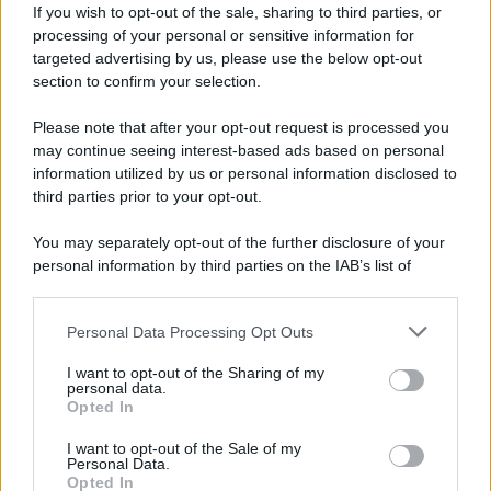
If you wish to opt-out of the sale, sharing to third parties, or
processing of your personal or sensitive information for
targeted advertising by us, please use the below opt-out
section to confirm your selection.
Please note that after your opt-out request is processed you
may continue seeing interest-based ads based on personal
information utilized by us or personal information disclosed to
third parties prior to your opt-out.
You may separately opt-out of the further disclosure of your
personal information by third parties on the IAB’s list of
Iran, l'e-mail segreta del CENTCOM: gli USA
downstream participants.
cercano piani "creativi" per colpire
Teheran
Personal Data Processing Opt Outs
This information may also be disclosed by us to third parties
on the IAB’s List of Downstream Participants that may further
I want to opt-out of the Sharing of my
disclose it to other third parties.
personal data.
Opted In
03 Agosto 2026 12:30
Please note that this website/app uses one or more Google
services and may gather and store information including but
I want to opt-out of the Sale of my
Personal Data.
not limited to your visit or usage behaviour. You may click to
Opted In
grant or deny consent to Google and its third-party tags to