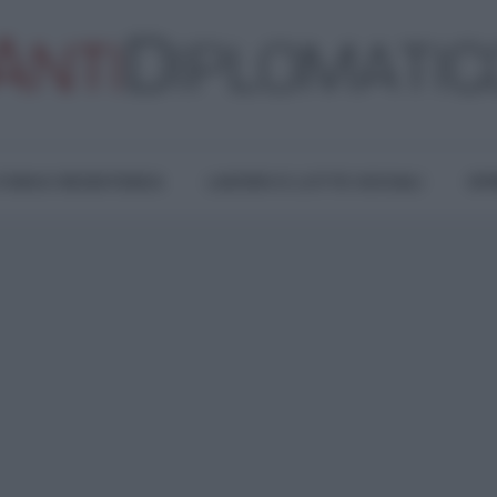
TURA E RESISTENZA
LAVORO E LOTTE SOCIALI
OPI