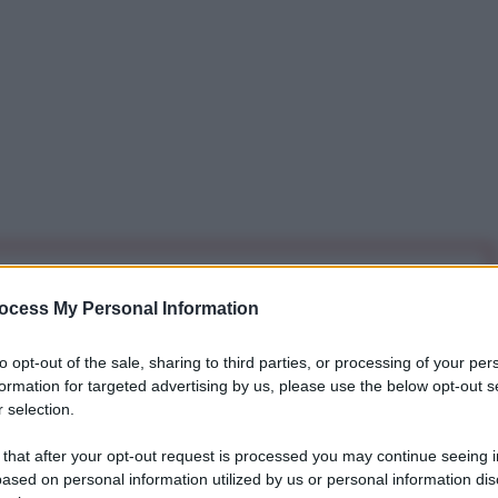
iti per sempre. Il tuo contributo fa la differenza:
ocess My Personal Information
mazione. L'ANTIDIPLOMATICO SEI ANCHE TU!
to opt-out of the sale, sharing to third parties, or processing of your per
formation for targeted advertising by us, please use the below opt-out s
a 5€
Dona 15€
Scegli importo
 selection.
 that after your opt-out request is processed you may continue seeing i
ased on personal information utilized by us or personal information dis