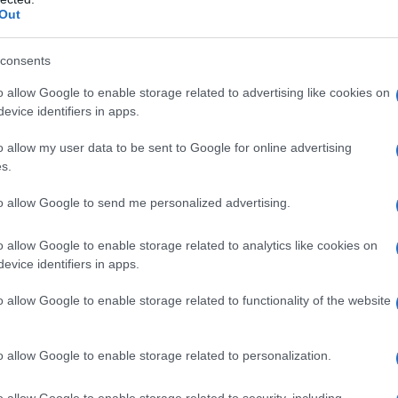
Out
curezza" e l'occidente opera l'ennesimo restyling dei
 accostato a Pinochet che fugge a Londra, la famiglia
 rifugia in Giappone, Stroessner in Brasile. E
consents
ociare Ceausescu, che non si poté godere i suoi
o allow Google to enable storage related to advertising like cookies on
rima? Ma non è finita: in sequenza, Corrias cita Ben
evice identifiers in apps.
2011 si lasciò alle spalle i fuochi libertari della
a villa in Arabia Saudita".
o allow my user data to be sent to Google for online advertising
s.
urale associazione di idee, al lusso della seconda
to allow Google to send me personalized advertising.
volta la morte arriva prima del bottino", annota il
o allow Google to enable storage related to analytics like cookies on
fi (poteva mancare?). "Mai contabilizzato il tesoro
evice identifiers in apps.
orzieri del mondo nei quarant’anni di dittatura:
ramente, oltre ai 14 miliardi di euro depositati nelle
o allow Google to enable storage related to functionality of the website
ro pulitzer.
o allow Google to enable storage related to personalization.
nni all'Africa, ma la chiosa finale merita.
o allow Google to enable storage related to security, including