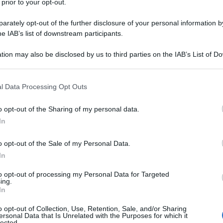
 prior to your opt-out.
rately opt-out of the further disclosure of your personal information by
issa Ward" (la famigerata giornalista della CNN che
he IAB’s list of downstream participants.
niero liberato dal "carcere delle torture di Assad")
articolo di Pino Corrias, titolato: "Miliardi di sangue:
tion may also be disclosed by us to third parties on the IAB’s List of 
ga dorate". Con sottotitolo in cui si intravede uno
 that may further disclose it to other third parties.
ta tiranni – Il destino si capovolge, il potere
 that this website/app uses one or more Google services and may gath
l Data Processing Opt Outs
olpite nel marmo, fuse nel bronzo, rotolano dai
including but not limited to your visit or usage behaviour. You may click 
folle esultanti"
 to Google and its third-party tags to use your data for below specifi
o opt-out of the Sharing of my personal data.
ogle consent section.
In
i occupa di fiction" esordisce definendo Assad il
 con il malloppo". Dall'alto della sua profonda
o opt-out of the Sale of my Personal Data.
estione mediorientale, Corrias si cimenta in un
In
larante nel quale il bottino di Assad "è solo l’ultimo
adizione dei tiranni in fuga. Perché al netto di tutte
to opt-out of processing my Personal Data for Targeted
ing.
e carceri, le fosse comuni, gli esiliati, gli affamati, i
In
i dittatori, nel momento supremo della fuga diventano
i con la refurtiva." Non avendo altro da scrivere,
o opt-out of Collection, Use, Retention, Sale, and/or Sharing
ersonal Data that Is Unrelated with the Purposes for which it
rati la democrazia e il rispetto dei diritti umani, con
lected.