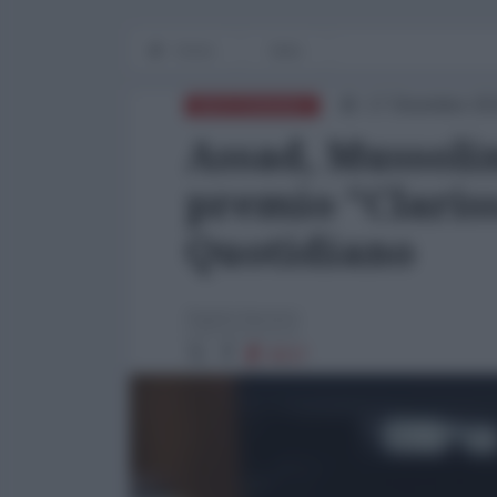
Home
Italia
17 Dicembre 20
MEDITERRANEO
Assad, Mussolin
premio "Claris
Quotidiano
Agata Iacono
8037