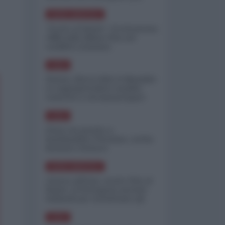
minimizzare le perdite
NORD-AMERICA
"Scorte al limite": il retroscena
CNN sulla difesa USA nel
conflitto iraniano
ASIA
Yemen, blocco Bab el-Mandab:
Le superpetroliere saudite
costrette a circumnavigare
l'Africa
ASIA
l'Iran era pronto a
bombardare l'Ucraina, cos'ha
fermato l'attacco
NORD-AMERICA
Guerra all'Iran, scorte USA al
limite: il Pentagono investe
miliardi per ricostituire gli
arsenali
ASIA