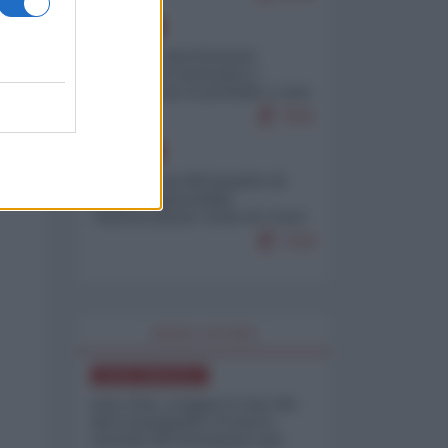
EUROPA
Mosca: le esercitazioni
nucleari di Germania e
Francia sono il preludio a una
guerra contro la Russia
7641
EUROPA
Petro accusa Netanyahu di
essere responsabile
"dell'invasione civile di Ceuta
da parte dei marocchini"
7216
WORLD AFFAIRS
NORD-AMERICA
Iran-USA, scoppia il caso dei
dati manipolati: il nuovo
metodo del Pentagono per