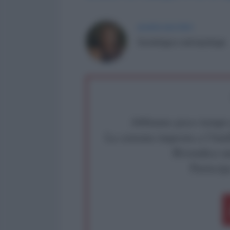
AGATA IACONO
Sociologa e antropologa
Abbiamo poco tempo pe
La censura imposta a l'Ant
Rivendica un
Partecip