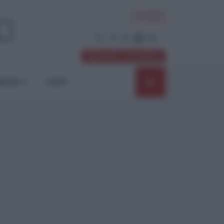
ACCEDI
Abbonati / Sostienici
NIONI
SHOP