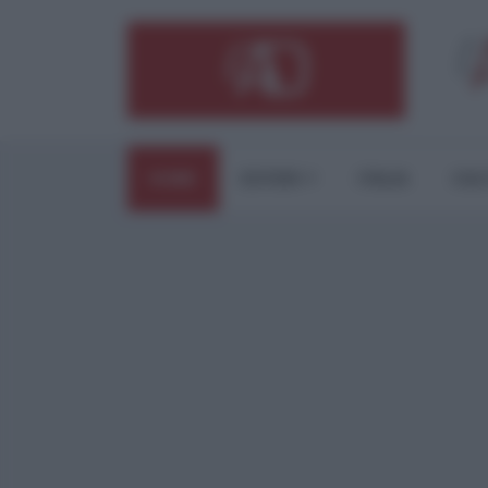
HOME
ESTERI
ITALIA
CUL