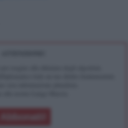
ATTENZIONE!
r reagire alla dittatura degli algoritmi.
iDiplomatico lede un tuo diritto fondamentale.
a vera informazione pluralista.
a alla nostra Lunga Marcia.
Abbonati!