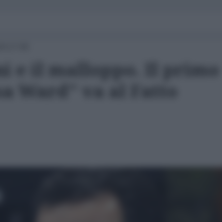
24 17:00
i e il malloppo. Il primo
sa Ward" va al Fatto