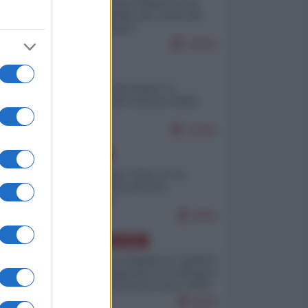
Ceuta: perché il Marocco fa
con noi quello che vuole (di
Alberto Negri)
12812
ITALIA
Il turismo di massa e i
"risvegli" del Corriere della
sera
10261
EUROPA
Cina, Russia e Iran, io ve
l’avevo detto (di Vito
Petrocelli)
8565
AMERICA LATINA
Dalla Convertibilità al "grillete
fiscal": l'Argentina si consegna
ai mercati (ancora una volta)
8056