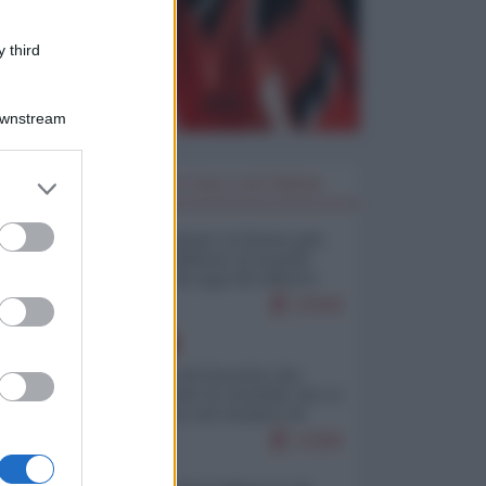
 third
Downstream
er and store
I PIÙ LETTI DELLA SETTIMANA
to grant or
ed purposes
Restare umani: la forma più
alta di ribellione al mondo
distopico di oggi (di Alberto
Bradanini)
22946
EUROPA
La mappa di Eurostat che
smonta tutte le storielle che vi
raccontano sul turismo di
massa
13280