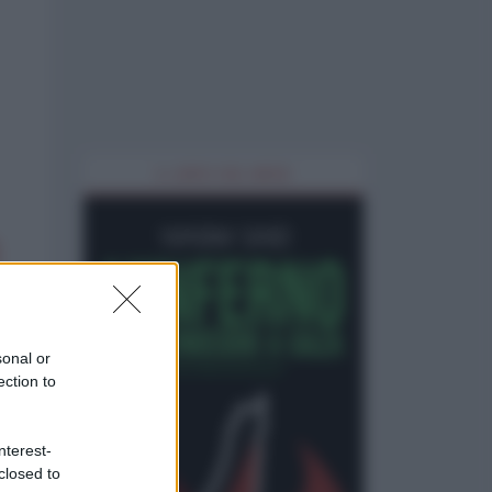
IL LIBRO DEL MESE
sonal or
ection to
nterest-
closed to