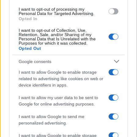
use your data for below specified purposes in below Google
I want to opt-out of processing my
consent section.
Personal Data for Targeted Advertising.
Opted In
I want to opt-out of Collection, Use,
Retention, Sale, and/or Sharing of my
Personal Data that Is Unrelated with the
Purposes for which it was collected.
Opted Out
Registro di ispezione di un drone
intelligente
Google consents
30 Luglio 2026 09:00
I want to allow Google to enable storage
related to advertising like cookies on web or
device identifiers in apps.
#
LA
BELT
AND
ROAD
INITIATIVE
I want to allow my user data to be sent to
Google for online advertising purposes.
I want to allow Google to send me
personalized advertising.
I want to allow Google to enable storage