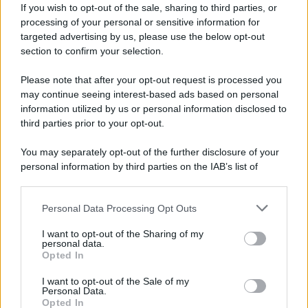
17 Ottobre 2025 13:00
If you wish to opt-out of the sale, sharing to third parties, or
processing of your personal or sensitive information for
targeted advertising by us, please use the below opt-out
section to confirm your selection.
#
UNA
FINESTRA
APERTA
Please note that after your opt-out request is processed you
may continue seeing interest-based ads based on personal
information utilized by us or personal information disclosed to
Una finestra aperta
third parties prior to your opt-out.
You may separately opt-out of the further disclosure of your
personal information by third parties on the IAB’s list of
downstream participants.
La governance cinese vista dai
rappresentanti italiani e la visione dello
Personal Data Processing Opt Outs
This information may also be disclosed by us to third parties
sviluppo comune sino-italiano
on the IAB’s List of Downstream Participants that may further
I want to opt-out of the Sharing of my
06 Agosto 2026 08:00
disclose it to other third parties.
personal data.
Opted In
Please note that this website/app uses one or more Google
services and may gather and store information including but
I want to opt-out of the Sale of my
Personal Data.
not limited to your visit or usage behaviour. You may click to
#
SCELTI
DAL
PEOPLE'S
DAILY
Opted In
grant or deny consent to Google and its third-party tags to