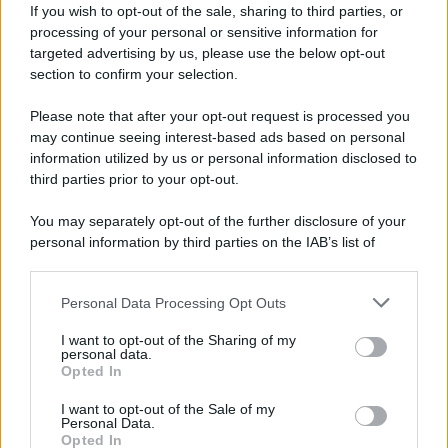
If you wish to opt-out of the sale, sharing to third parties, or
processing of your personal or sensitive information for
targeted advertising by us, please use the below opt-out
section to confirm your selection.
Please note that after your opt-out request is processed you
may continue seeing interest-based ads based on personal
information utilized by us or personal information disclosed to
third parties prior to your opt-out.
You may separately opt-out of the further disclosure of your
personal information by third parties on the IAB’s list of
downstream participants.
I PIÙ LETTI DELLA SETTIMANA
Personal Data Processing Opt Outs
This information may also be disclosed by us to third parties
Restare umani: la forma più alta di ribellione al
on the IAB’s List of Downstream Participants that may further
mondo distopico di oggi (di Alberto Bradanini)
I want to opt-out of the Sharing of my
disclose it to other third parties.
personal data.
22266
Opted In
Please note that this website/app uses one or more Google
services and may gather and store information including but
Ceuta: perché il Marocco fa con noi quello che vuole
I want to opt-out of the Sale of my
Personal Data.
not limited to your visit or usage behaviour. You may click to
(di Alberto Negri)
Opted In
grant or deny consent to Google and its third-party tags to