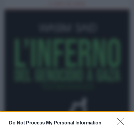
IL LIBRO DEL MESE
Do Not Process My Personal Information