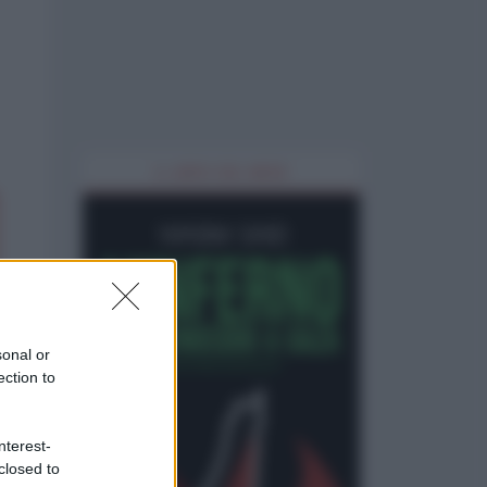
IL LIBRO DEL MESE
sonal or
ection to
nterest-
closed to