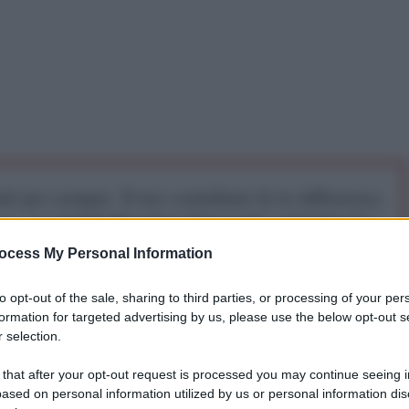
iti per sempre. Il tuo contributo fa la differenza:
mazione. L'ANTIDIPLOMATICO SEI ANCHE TU!
ocess My Personal Information
a 5€
Dona 15€
Scegli importo
to opt-out of the sale, sharing to third parties, or processing of your per
formation for targeted advertising by us, please use the below opt-out s
 selection.
 that after your opt-out request is processed you may continue seeing i
ased on personal information utilized by us or personal information dis