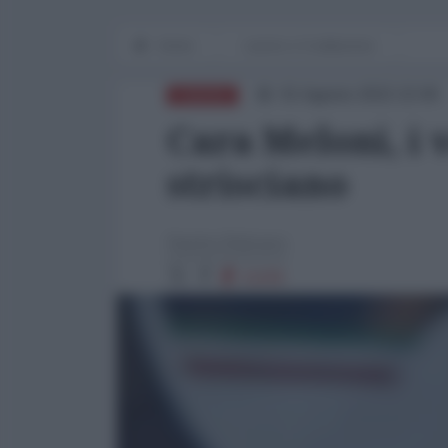
Home
Lavoro e Costituzione
01 Agosto 2022 22:00
EUROPA
Cara Meloni, i 
strisciano
Savino Balzano
11155