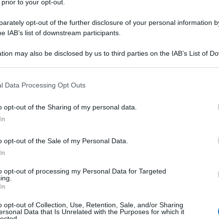
 prior to your opt-out.
presentare, dico finge perché i grossi partiti altro non
rately opt-out of the further disclosure of your personal information by
keting senza sostanza, sono lontani anni luce dai
he IAB’s list of downstream participants.
 di Cesare: quantomeno è rimasta (forse per
on ha partecipato allo squallore trasformista di
tion may also be disclosed by us to third parties on the IAB’s List of 
 that may further disclose it to other third parties.
uto i governi del PD e di questo le va dato atto; non
rista banchiere e anche questo tocca
 that this website/app uses one or more Google services and may gath
l Data Processing Opt Outs
including but not limited to your visit or usage behaviour. You may click 
 to Google and its third-party tags to use your data for below specifi
o opt-out of the Sharing of my personal data.
ogle consent section.
In
 nuovo, l’alternativa al sistema, è quanto di più
o opt-out of the Sale of my Personal Data.
 baso questo mio convincimento solo sul fatto che il
In
mie della politica italiana (non che la Giorgia sia di
to opt-out of processing my Personal Data for Targeted
a dei fatti.
ing.
In
tica estera (se non altro!), la Meloni è stata una
 aggiungano poi le sue recenti dichiarazioni su
o opt-out of Collection, Use, Retention, Sale, and/or Sharing
ersonal Data that Is Unrelated with the Purposes for which it
posizionamento che l’Italia dovrebbe tenere in
lected.