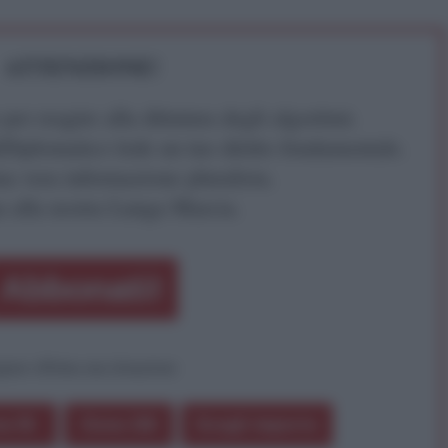
ATTENZIONE!
r reagire alla dittatura degli algoritmi.
iDiplomatico lede un tuo diritto fondamentale.
a vera informazione pluralista.
a alla nostra Lunga Marcia.
Abbonati!
pure effettua una donazione
a 5€
Dona 15€
Scegli importo