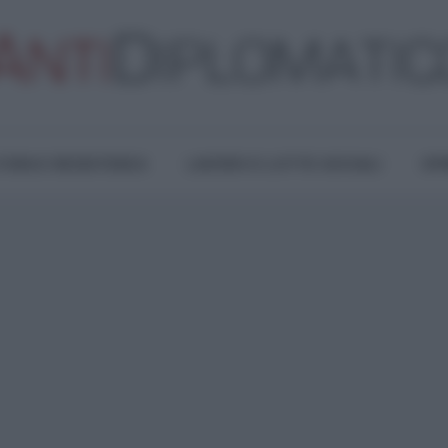
TURA E RESISTENZA
LAVORO E LOTTE SOCIALI
OPI