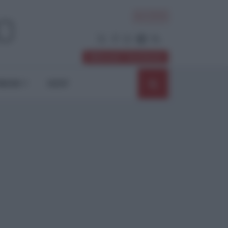
ACCEDI
Abbonati / Sostienici
NIONI
SHOP