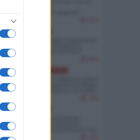
Invasione di Ceuta: cosa sta
accadendo
nell'enclave spagnola?
9271
EUROPA
Quando il figlio di Netanyahu
incitava "l'occupazione
musulmana" di Ceuta e
Melilla
8605
AMERICA LATINA
Dalla Convertibilità al "grillete
fiscal": l'Argentina si consegna
ai mercati (ancora una volta)
7892
EUROPA
Mosca: le esercitazioni
nucleari di Germania e
Francia sono il preludio a una
guerra contro la Russia
7490