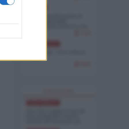
EUROPA
Petro accusa Netanyahu di
essere responsabile
"dell'invasione civile di Ceuta
da parte dei marocchini"
7103
NORD-AMERICA
Chris Hedges - Don Corleone
Trump
6949
WORLD AFFAIRS
NORD-AMERICA
Iran-USA, scoppia il caso dei
dati manipolati: il nuovo
metodo del Pentagono per
minimizzare le perdite