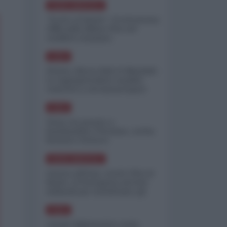
NORD-AMERICA
"Scorte al limite": il retroscena
CNN sulla difesa USA nel
conflitto iraniano
ASIA
Yemen, blocco Bab el-Mandab:
Le superpetroliere saudite
costrette a circumnavigare
l'Africa
ASIA
l'Iran era pronto a
bombardare l'Ucraina, cos'ha
fermato l'attacco
NORD-AMERICA
Guerra all'Iran, scorte USA al
limite: il Pentagono investe
miliardi per ricostituire gli
arsenali
ASIA
Canale diplomatico resta