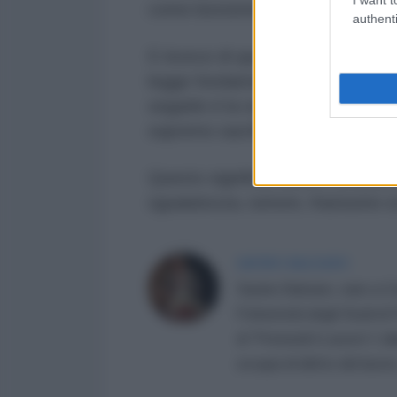
come bestemmiare.
authenti
E invece di questi tempi per esse
legge fondamentale, il suo conten
seguirle è la vera rivoluzione, ris
supremo sacrificio hanno contribu
Questo significa essere cittadini di
sguaiatezza, rumore, frastuono s
SAVINO BALZANO
Savino Balzano, nato a Ce
l'Università degli Studi d
di "Pretendi il Lavoro! L'a
occupa di diritto del lavor