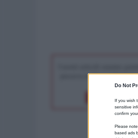
I nostri articoli saranno gratu
preserva la libera infor
Do Not Pr
Dona 1€
Don
If you wish 
sensitive in
confirm your
Please note
based ads b