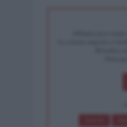
Abbiamo poco tempo pe
La censura imposta a l'Ant
Rivendica un
Partecip
op
Dona 1€
Don