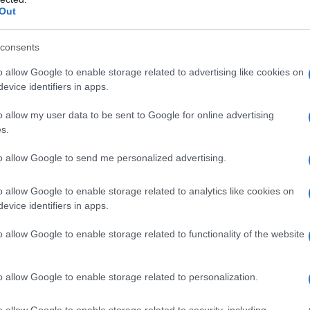
Out
e. La Meloni sta praticamente chiedendo ai nostri
re e sta elemosinando un posticino a Palazzo Chigi:
consents
 un comportamento da patriota.
o allow Google to enable storage related to advertising like cookies on
evice identifiers in apps.
lancio o la legge Fornero fu da patriota e nemmeno
ti rappresentò una scelta da patriota: in quei
o allow my user data to be sent to Google for online advertising
l paese a padroni stranieri. Giorgia lo consentì e
s.
to allow Google to send me personalized advertising.
tta durante un comizio, per strisciare dinanzi a
o allow Google to enable storage related to analytics like cookies on
li più che da patrioti.
evice identifiers in apps.
o allow Google to enable storage related to functionality of the website
, esattamente come quella “sovranità” e “nazione”,
iva: il lavaggio del cervello operato da
o allow Google to enable storage related to personalization.
el sistema è riuscita a farci odiare la nostra stessa
 cui “Costituzione” in TV non si potrà più dire, proprio
o allow Google to enable storage related to security, including