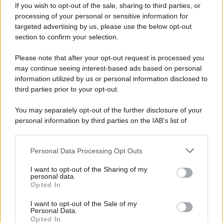
If you wish to opt-out of the sale, sharing to third parties, or
processing of your personal or sensitive information for
targeted advertising by us, please use the below opt-out
section to confirm your selection.
Please note that after your opt-out request is processed you
may continue seeing interest-based ads based on personal
information utilized by us or personal information disclosed to
#
GEOGRAFIE
DEL
POTERE
third parties prior to your opt-out.
You may separately opt-out of the further disclosure of your
di Fabio Massimo Paernti
personal information by third parties on the IAB’s list of
downstream participants.
Personal Data Processing Opt Outs
This information may also be disclosed by us to third parties
on the IAB’s List of Downstream Participants that may further
I want to opt-out of the Sharing of my
disclose it to other third parties.
personal data.
"Mentre noi giochiamo con i chatbot, la
Opted In
Cina si è presa il futuro dell'IA" (VIDEO)
Please note that this website/app uses one or more Google
services and may gather and store information including but
24 Giugno 2026 08:00
I want to opt-out of the Sale of my
Personal Data.
not limited to your visit or usage behaviour. You may click to
Opted In
grant or deny consent to Google and its third-party tags to